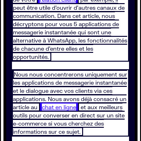
peut être utile d’ouvrir d’autres canaux de
communication. Dans cet article, nous
décryptons pour vous 5 applications de
messagerie instantanée qui sont une
alternative à WhatsApp, les fonctionnalités
de chacune d’entre elles et les
opportunités.
Nous nous concentrerons uniquement sur
les applications de messagerie instantanée
et le dialogue avec vos clients via ces
applications. Nous avons déjà consacré un
article au
chat en ligne
et aux meilleurs
outils pour converser en direct sur un site
e-commerce si vous cherchez des
informations sur ce sujet.