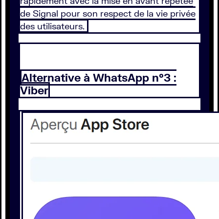
rapidement avec la mise en avant répétée
de Signal pour son respect de la vie privée
des utilisateurs.
Alternative à WhatsApp n°3 :
Viber