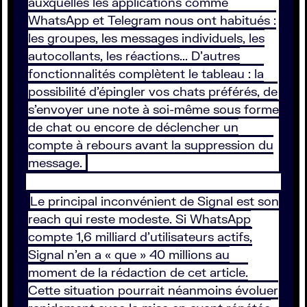
auxquelles les applications comme
WhatsApp et Telegram nous ont habitués :
les groupes, les messages individuels, les
autocollants, les réactions... D’autres
fonctionnalités complètent le tableau : la
possibilité d'épingler vos chats préférés, de
s’envoyer une note à soi-même sous forme
de chat ou encore de déclencher un
compte à rebours avant la suppression du
message.
Le principal inconvénient de Signal est son
reach qui reste modeste. Si WhatsApp
compte 1,6 milliard d'utilisateurs actifs,
Signal n’en a « que » 40 millions au
moment de la rédaction de cet article.
Cette situation pourrait néanmoins évoluer