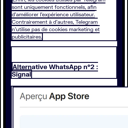
sont uniquement fonctionnels, afin
d’améliorer l’expérience utilisateur.
Contrairement à d’autres, Telegram
n’utilise pas de cookies marketing et
publicitaires.
Alternative WhatsApp n°2 :
Signal