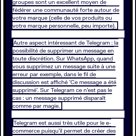
groupes sont un excellent moyen de
fédérer une communauté forte autour de
votre marque (celle de vos produits ou
votre marque personnelle, peu importe).
Autre aspect intéressant de Telegram : la
possibilité de supprimer un message en
toute discrétion. Sur WhatsApp, quand
vous supprimez un message suite à une
erreur par exemple, dans le fil de
discussion est affiché 'Ce message a été
supprimé'. Sur Telegram ce n’est pas le
cas : un message supprimé disparaît
comme par magie.
Telegram est aussi très utile pour le e-
commerce puisqu'il permet de créer des