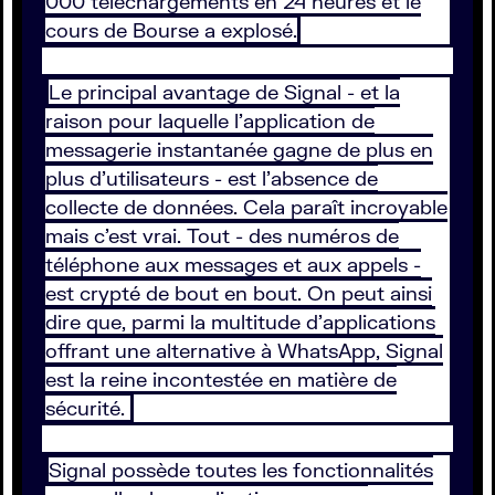
000 téléchargements en 24 heures et le
cours de Bourse a explosé.
Le principal avantage de Signal - et la
raison pour laquelle l’application de
messagerie instantanée gagne de plus en
plus d'utilisateurs - est l’absence de
collecte de données. Cela paraît incroyable
mais c’est vrai. Tout - des numéros de
téléphone aux messages et aux appels -
est crypté de bout en bout. On peut ainsi
dire que, parmi la multitude d’applications
offrant une alternative à WhatsApp, Signal
est la reine incontestée en matière de
sécurité.
Signal possède toutes les fonctionnalités