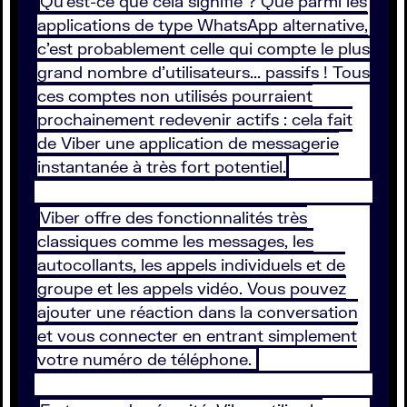
Qu'est-ce que cela signifie ? Que parmi les
applications de type WhatsApp alternative,
c'est probablement celle qui compte le plus
grand nombre d'utilisateurs... passifs ! Tous
ces comptes non utilisés pourraient
prochainement redevenir actifs : cela fait
de Viber une application de messagerie
instantanée à très fort potentiel.
Viber offre des fonctionnalités très
classiques comme les messages, les
autocollants, les appels individuels et de
groupe et les appels vidéo. Vous pouvez
ajouter une réaction dans la conversation
et vous connecter en entrant simplement
votre numéro de téléphone.