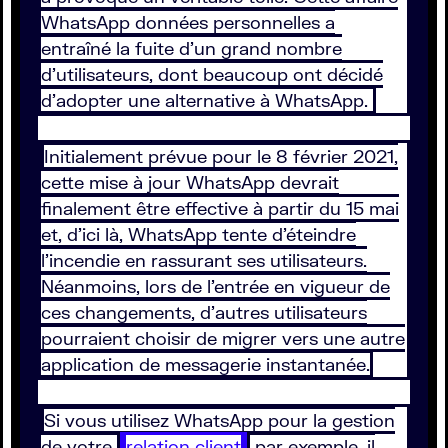
WhatsApp données personnelles a
entraîné la fuite d’un grand nombre
d'utilisateurs, dont beaucoup ont décidé
d’adopter une alternative à WhatsApp.
Initialement prévue pour le 8 février 2021,
cette mise à jour WhatsApp devrait
finalement être effective à partir du 15 mai
et, d’ici là, WhatsApp tente d’éteindre
l’incendie en rassurant ses utilisateurs.
Néanmoins, lors de l’entrée en vigueur de
ces changements, d’autres utilisateurs
pourraient choisir de migrer vers une autre
application de messagerie instantanée.
Si vous utilisez WhatsApp pour la gestion
de votre
relation client
par exemple, il