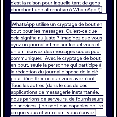
c'est la raison pour laquelle tant de gens
cherchent une alternative à WhatsApp !).
WhatsApp utilise un cryptage de bout en
bout pour les messages. Qu'est-ce que
cela signifie au juste ? Imaginez que vous
ayez un journal intime sur lequel vous et
un ami écrivez des messages codés pour
communiquer. Avec le cryptage de bout
en bout, seule la personne qui participe à
la rédaction du journal dispose de la clé
pour déchiffrer ce que vous avez écrit.
Tous les autres (dans le cas de ces
applications de messagerie instantanée,
nous parlons de serveurs, de fournisseurs
de services...) ne sont pas capables de lire
ce que vous et votre ami vous écrivez.