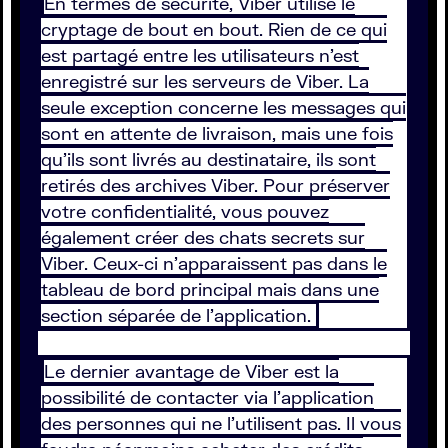
En termes de sécurité, Viber utilise le
cryptage de bout en bout. Rien de ce qui
est partagé entre les utilisateurs n'est
enregistré sur les serveurs de Viber. La
seule exception concerne les messages qui
sont en attente de livraison, mais une fois
qu'ils sont livrés au destinataire, ils sont
retirés des archives Viber. Pour préserver
votre confidentialité, vous pouvez
également créer des chats secrets sur
Viber. Ceux-ci n'apparaissent pas dans le
tableau de bord principal mais dans une
section séparée de l'application.
Le dernier avantage de Viber est la
possibilité de contacter via l’application
des personnes qui ne l’utilisent pas. Il vous