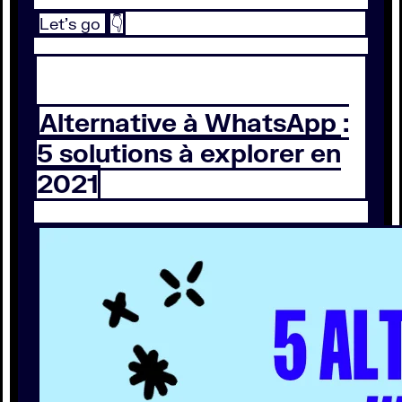
Let’s go
👇
Alternative à WhatsApp :
5 solutions à explorer en
2021