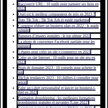
Raccourcir URL : 10 outils pour partager ses liens en
2022
Quel est le meilleur comparateur de prix en 2023 ?
Tuto Tik Tok : Tik Tok Ads et guide marketing
Comment rédiger un business plan en 2022 : le guide
complet
Banques d’images gratuites : le top ultime 2022
La photo de couverture Facebook parfaite pour les
marques
5 étapes pour créer un site e-commerce en 2023
Créer un site Internet : 10 outils pour un site pro en
2023
Nom de domaine 2023 : 10 conseils pour acheter le
bon
TikTok tendances 2023 : 10 chiffres à connaître pour
percer
Faire un t-shirt personnalisé et lancer un business t-
shirt en 2023
Formation dropshipping : les meilleures formations
dropshipping gratuites et payantes [Liste 2022]