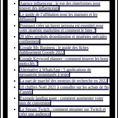
Agence influenceur : le top des plateformes pour
trouver des influenceurs
Le guide de l’affiliation pour les marques et les
diffuseurs
Pourquoi créer un buyer persona est essentiel pour
votre stratégie marketing et comment le faire ?
20 idées produits dropshipping et stratégies spéciales
confinement
Google My Business : le guide des fiches
établissement Google 2022
Google Keyword planner : comment trouver les bons
mots-clés ?
Alternative à WhatsApp : 5 applications de
messagerie instantanée à tester
La part de marché des moteurs de recherche en 2022
10 chiffres Noël 2021 à connaître sur les achats de fin
d’année
Exemple landing page : comment augmenter votre
taux de conversion
Le Stream Twitch : comment streamer sur Twitch et
créer une audience