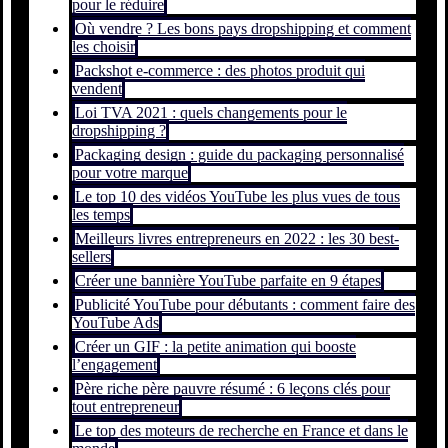
pour le réduire
Où vendre ? Les bons pays dropshipping et comment
les choisir
Packshot e-commerce : des photos produit qui
vendent
Loi TVA 2021 : quels changements pour le
dropshipping ?
Packaging design : guide du packaging personnalisé
pour votre marque
Le top 10 des vidéos YouTube les plus vues de tous
les temps
Meilleurs livres entrepreneurs en 2022 : les 30 best-
sellers
Créer une bannière YouTube parfaite en 9 étapes
Publicité YouTube pour débutants : comment faire des
YouTube Ads
Créer un GIF : la petite animation qui booste
l’engagement
Père riche père pauvre résumé : 6 leçons clés pour
tout entrepreneur
Le top des moteurs de recherche en France et dans le