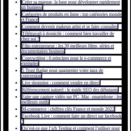
Créer sa marque, la base pour développer rapidement
un business
Catégories de produits en ligne : top catégories monde
et France
Comment devenir makeup artist et se faire connaître
Télétravail à domicile : comment bien travailler de
chez soi ?
Film entrepreneur : les 30 meilleurs films, séries et
documentaires business
Copywriting : 6 principes pour le e-commerce et
exemples
5 Trust Badge pour augmenter votre taux de
conversion
Live shopping : comment vendre en direct
Référencement naturel : le guide SEO des débutants
Faire une capture vidéo sur PC, Mac, smartphone : les
meilleurs outils
M-commerce : chiffres clés France et monde 2022
Facebook Live : comment faire un direct sur facebook
?
Qu’est-ce que l’a/b Testing et comment l’utiliser pour