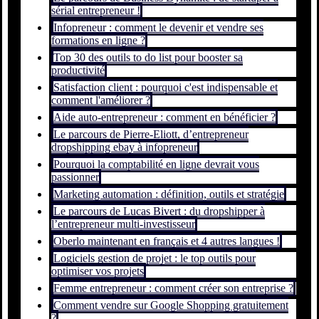
sérial entrepreneur !
Infopreneur : comment le devenir et vendre ses
formations en ligne ?
Top 30 des outils to do list pour booster sa
productivité
Satisfaction client : pourquoi c'est indispensable et
comment l'améliorer ?
Aide auto-entrepreneur : comment en bénéficier ?
Le parcours de Pierre-Eliott, d’entrepreneur
dropshipping ebay à infopreneur
Pourquoi la comptabilité en ligne devrait vous
passionner
Marketing automation : définition, outils et stratégie
Le parcours de Lucas Bivert : du dropshipper à
l’entrepreneur multi-investisseur
Oberlo maintenant en français et 4 autres langues !
Logiciels gestion de projet : le top outils pour
optimiser vos projets
Femme entrepreneur : comment créer son entreprise ?
Comment vendre sur Google Shopping gratuitement
?