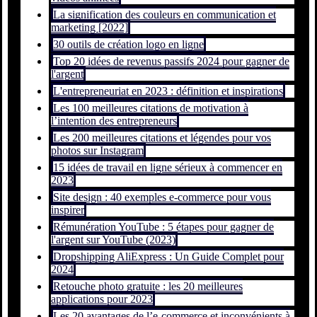
La signification des couleurs en communication et
marketing [2022]
30 outils de création logo en ligne
Top 20 idées de revenus passifs 2024 pour gagner de
l'argent
L'entrepreneuriat en 2023 : définition et inspirations
Les 100 meilleures citations de motivation à
l’intention des entrepreneurs
Les 200 meilleures citations et légendes pour vos
photos sur Instagram
15 idées de travail en ligne sérieux à commencer en
2023
Site design : 40 exemples e-commerce pour vous
inspirer
Rémunération YouTube : 5 étapes pour gagner de
l'argent sur YouTube (2023)
Dropshipping AliExpress : Un Guide Complet pour
2024
Retouche photo gratuite : les 20 meilleures
applications pour 2023
Les 20 avantages de l’e-commerce et inconvénients à