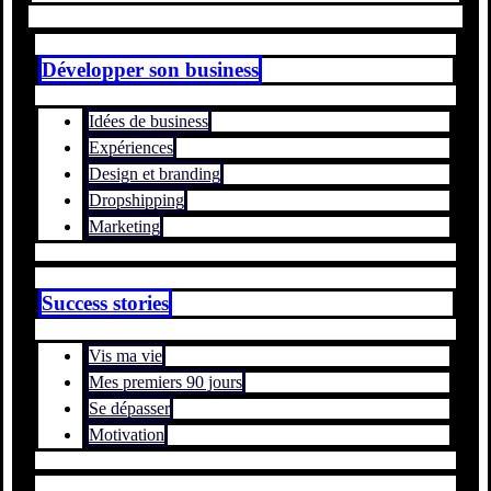
Développer son business
Idées de business
Expériences
Design et branding
Dropshipping
Marketing
Success stories
Vis ma vie
Mes premiers 90 jours
Se dépasser
Motivation