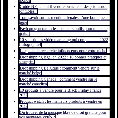
monde
Guide NFT : faut-il vendre ou acheter des jetons non
fongibles ?
Tout savoir sur les mentions légales d’une boutique en
ligne
Favicon generator : les meilleurs outils pour un icône
gratuit
10 statistiques vidéo marketing qui comptent en 2022
[Infographie]
Le guide de recherche influenceurs pour votre niche
Dropshipping légal en 2022 : 10 bonnes pratiques et
stratégies
Dropshipping Belgique : comment vendre sur le
marché belge
Dropshipping Canada : comment vendre sur le
marché canadien
10 produits à vendre pour le Black Friday France
2022
Product watch : les meilleurs produits à vendre en
2022
Où trouver de la musique libre de droit gratuite pour
vos montages vidéo ?