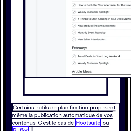
Certains outils de planification proposent
même la publication automatique de vos
contenus. C’est le cas de
Hootsuite
ou
Buffer
.