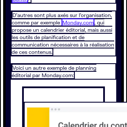
D’autres sont plus axés sur l’organisation,
comme par exemple
Monday.com
, qui
propose un calendrier éditorial, mais aussi
les outils de planification et de
communication nécessaires à la réalisation
de ces contenus.
Voici un autre exemple de planning
éditorial par Monday.com: