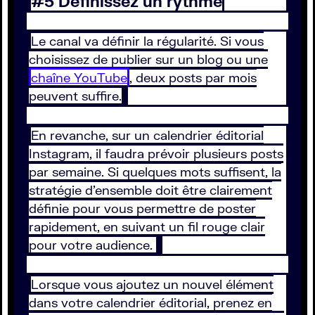
#5 Définissez un rythme
Le canal va définir la régularité. Si vous
choisissez de publier sur un blog ou une
chaîne YouTube
, deux posts par mois
peuvent suffire.
En revanche, sur un calendrier éditorial
Instagram, il faudra prévoir plusieurs posts
par semaine. Si quelques mots suffisent, la
stratégie d’ensemble doit être clairement
définie pour vous permettre de poster
rapidement, en suivant un fil rouge clair
pour votre audience.
Lorsque vous ajoutez un nouvel élément
dans votre calendrier éditorial, prenez en