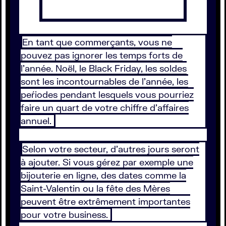
En tant que commerçants, vous ne
pouvez pas ignorer les temps forts de
l’année. Noël, le Black Friday, les soldes
sont les incontournables de l’année, les
peŕiodes pendant lesquels vous pourriez
faire un quart de votre chiffre d’affaires
annuel.
Selon votre secteur, d’autres jours seront
à ajouter. Si vous gérez par exemple une
bijouterie en ligne, des dates comme la
Saint-Valentin ou la fête des Mères
peuvent être extrêmement importantes
pour votre business.