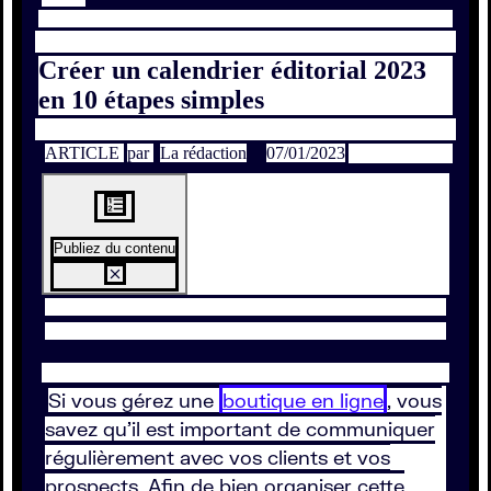
Créer un calendrier éditorial 2023
en 10 étapes simples
ARTICLE
par
La rédaction
07/01/2023
Publiez du contenu
Si vous gérez une
boutique en ligne
, vous
savez qu’il est important de communiquer
régulièrement avec vos clients et vos
prospects. Afin de bien organiser cette