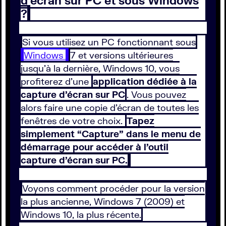
d’écran sur PC et sous Windows
?
Si vous utilisez un PC fonctionnant sous
Windows
7 et versions ultérieures
jusqu’à la dernière, Windows 10, vous
profiterez d’une
application dédiée à la
capture d’écran sur PC
. Vous pouvez
alors faire une copie d’écran de toutes les
fenêtres de votre choix.
Tapez
simplement “Capture” dans le menu de
démarrage pour accéder à l’outil
capture d’écran sur PC.
Voyons comment procéder pour la version
la plus ancienne, Windows 7 (2009) et
Windows 10, la plus récente.