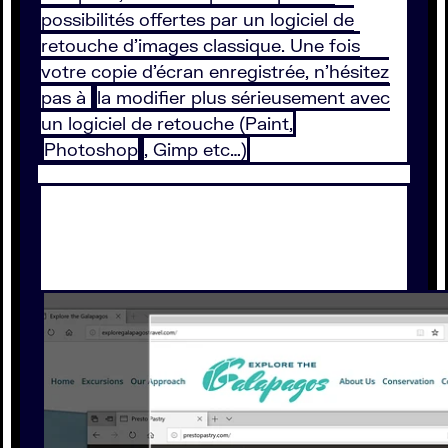
possibilités offertes par un logiciel de
retouche d’images classique. Une fois
votre copie d’écran enregistrée, n’hésitez
pas à
la modifier plus sérieusement avec
un logiciel de retouche (Paint,
Photoshop
, Gimp etc…)