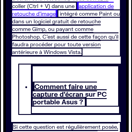
coller (Ctrl + V) dans une
application de
retouche d’image
intégré comme Paint ou
dans un logiciel gratuit de retouche
comme Gimp, ou payant comme
Photoshop. C’est aussi de cette façon qu’il
faudra procéder pour toute version
antérieure à Windows Vista.
Comment faire une
capture d’écran sur PC
portable Asus ?
Si cette question est régulièrement posée,