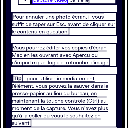
Pour annuler une photo écran, il vous
suffit de taper sur Esc. avant de cliquer sur
le contenu en question.
Vous pourrez éditer vos copies d’écran
Mac en les ouvrant avec Aperçu ou
n’importe quel logiciel retouche d’image.
Tip
: pour utiliser immédiatement
l’élément, vous pouvez la sauver dans le
presse-papier au lieu du bureau, en
maintenant la touche contrôle (Ctrl) au
moment de la capture. Vous n’avez plus
qu’á la coller ou vous le souhaitez en
suivant.