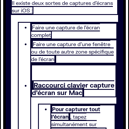
Il existe deux sortes de captures d’écrans
sur iOS :
Faire une capture de l’écran
complet
Faire une capture d’une fenêtre
ou de toute autre zone spécifique
de l’écran
Raccourci clavier capture
d’écran sur Mac
Pour capturer tout
l’écran
, tapez
simultanément sur