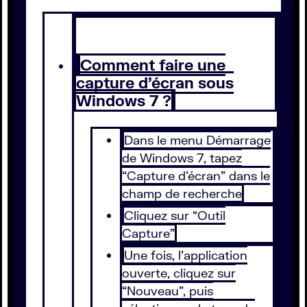
Comment faire une
capture d’écran sous
Windows 7 ?
Dans le menu Démarrage
de Windows 7, tapez
“Capture d’écran” dans le
champ de recherche
Cliquez sur “Outil
Capture”
Une fois, l’application
ouverte, cliquez sur
“Nouveau”, puis