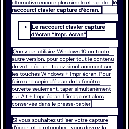
alternative encore plus simple et rapide :
le
raccourci clavier capture d’écran.
Le raccourci clavier capture
d’écran “Impr. écran”
Que vous utilisiez Windows 10 ou toute
autre version, pour copier tout le contenu
de votre écran : tapez simultanément sur
les touches Windows + Impr écran. Pour
faire une copie d’écran de la fenêtre
ouverte seulement, taper simultanément
sur Alt + Impr écran. L’image est alors
conservée dans le presse-papier
Si vous souhaitez utiliser votre capture
d’écran et la retoucher, vous devrez la