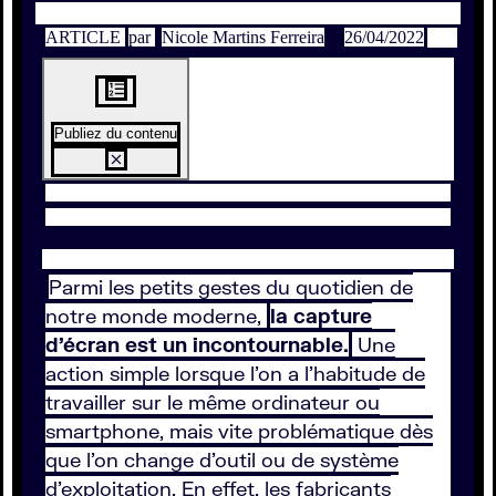
ARTICLE
par
Nicole Martins Ferreira
26/04/2022
Publiez du contenu
Parmi les petits gestes du quotidien de
notre monde moderne,
la capture
d’écran est un incontournable.
Une
action simple lorsque l’on a l’habitude de
travailler sur le même ordinateur ou
smartphone, mais vite problématique dès
que l’on change d’outil ou de système
d’exploitation. En effet, les fabricants