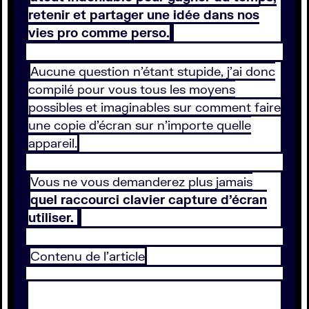
retenir et partager une idée dans nos
vies pro comme perso.
Aucune question n’étant stupide, j’ai donc
compilé pour vous tous les moyens
possibles et imaginables sur comment faire
une copie d’écran sur n’importe quelle
appareil.
Vous ne vous demanderez plus jamais
quel raccourci clavier capture d’écran
utiliser.
Contenu de l’article