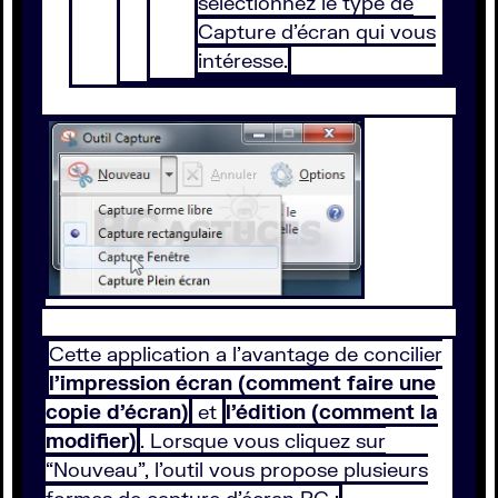
sélectionnez le type de
Capture d’écran qui vous
intéresse.
Cette application a l’avantage de concilier
l’impression écran (comment faire une
copie d’écran)
et
l’édition (comment la
modifier)
. Lorsque vous cliquez sur
“Nouveau”, l’outil vous propose plusieurs