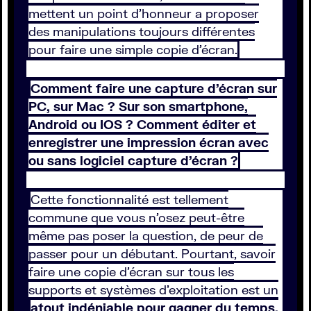
mettent un point d’honneur a proposer
des manipulations toujours différentes
pour faire une simple copie d’écran.
Comment faire une capture d’écran sur
PC, sur Mac ? Sur son smartphone,
Android ou IOS ? Comment éditer et
enregistrer une impression écran avec
ou sans logiciel capture d’écran ?
Cette fonctionnalité est tellement
commune que vous n’osez peut-être
même pas poser la question, de peur de
passer pour un débutant. Pourtant, savoir
faire une copie d’écran sur tous les
supports et systèmes d’exploitation est un
atout indéniable pour gagner du temps,