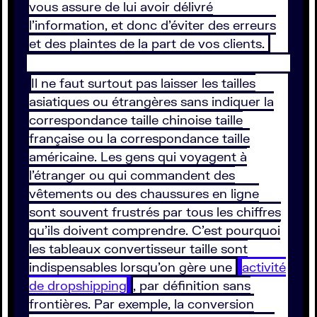
vous assure de lui avoir délivré
l’information, et donc d’éviter des erreurs
et des plaintes de la part de vos clients.
Il ne faut surtout pas laisser les tailles
asiatiques ou étrangères sans indiquer la
correspondance taille chinoise taille
française ou la correspondance taille
américaine. Les gens qui voyagent à
l’étranger ou qui commandent des
vêtements ou des chaussures en ligne
sont souvent frustrés par tous les chiffres
qu’ils doivent comprendre. C’est pourquoi
les tableaux convertisseur taille sont
indispensables lorsqu’on gère une
activité
de dropshipping
, par définition sans
frontières. Par exemple, la conversion