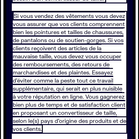
Si vous vendez des vêtements vous devez
vous assurer que vos clients comprennent
bien les pointures et tailles de chaussures,
de pantalons ou de soutien-gorges. Si vos
clients reçoivent des articles de la
mauvaise taille, vous devez vous occuper
des remboursements, des retours de
marchandises et des plaintes. Essayez
d’éviter comme la peste tout ce travail
supplémentaire, qui serait en plus nuisible
à votre réputation en ligne. Vous gagnerez
bien plus de temps et de satisfaction client
en proposant un convertisseur de taille,
selon le(s) pays d’origine des produits et de
vos clients.