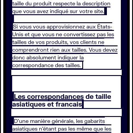
taille du produit respecte la description
que vous avez indiqué sur votre site.
Si vous vous approvisionnez aux États-
Unis et que vous ne convertissez pas les
tailles de vos produits, vos clients ne
comprendront rien aux tailles. Vous devez
donc absolument indiquer la
correspondance des tailles.
Les correspondances de taille
asiatiques et francais
D'une manière générale, les gabarits
asiatiques n'étant pas les même que les