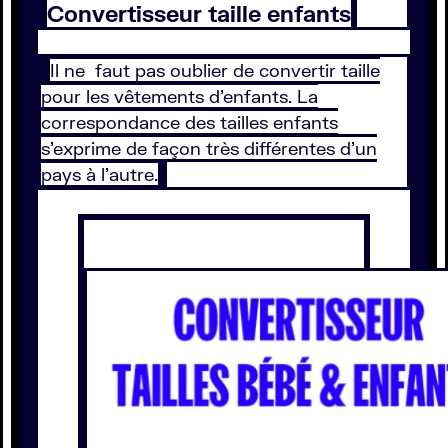
Convertisseur taille enfants
Il ne faut pas oublier de convertir taille
pour les vêtements d’enfants. La
correspondance des tailles enfants
s’exprime de façon très différentes d’un
pays à l’autre.