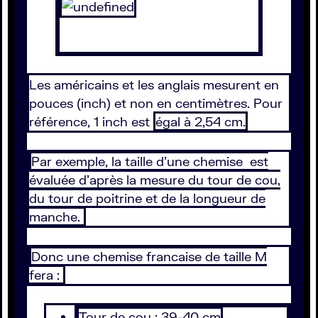
Les américains et les anglais mesurent en
pouces (inch) et non en centimètres. Pour
référence, 1 inch est
égal à 2,54 cm.
Par exemple, la taille d'une chemise est
évaluée d'après la mesure du tour de cou,
du tour de poitrine et de la longueur de
manche.
Donc une chemise francaise de taille M
fera :
Tour de cou : 39-40 cm