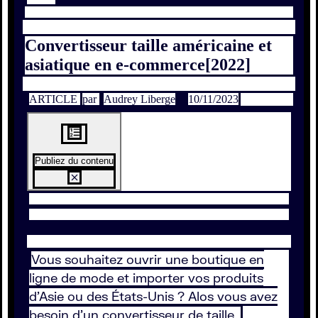
Convertisseur taille américaine et
asiatique en e-commerce[2022]
ARTICLE
par
Audrey Liberge
10/11/2023
Publiez du contenu
Vous souhaitez ouvrir une boutique en
ligne de mode et importer vos produits
d'Asie ou des États-Unis ? Alos vous avez
besoin d'un convertisseur de taille.