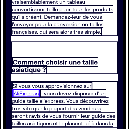
vraisemblablement un tableau
convertisseur taille pour tous les produits
qu’ils créent. Demandez-leur de vous
l’envoyer pour la conversion en tailles
françaises, qui sera alors très simple.
Comment choisir une taille
asiatique ?
Si vous vous approvisionnez sur
AliExpress
, vous devez disposer d’un
guide taille aliexpress. Vous découvrirez
très vite que la plupart des vendeurs
seront ravis de vous fournir leur guide des
tailles asiatiques et le placent déjà dans la