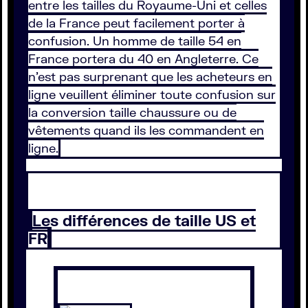
entre les tailles du Royaume-Uni et celles
de la France peut facilement porter à
confusion. Un homme de taille 54 en
France portera du 40 en Angleterre. Ce
n’est pas surprenant que les acheteurs en
ligne veuillent éliminer toute confusion sur
la conversion taille chaussure ou de
vêtements quand ils les commandent en
ligne.
Les différences de taille US et
FR