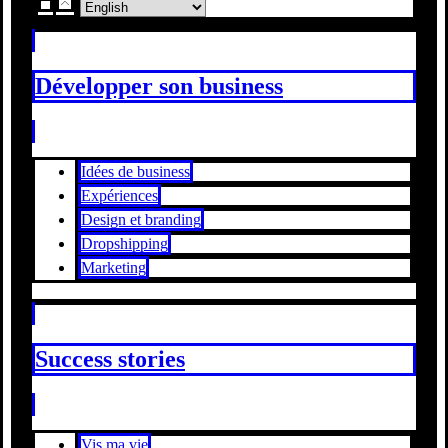
Développer son business
Idées de business
Expériences
Design et branding
Dropshipping
Marketing
Success stories
Vis ma vie