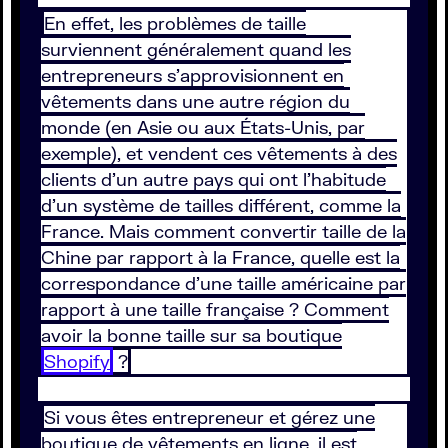
En effet, les problèmes de taille
surviennent généralement quand les
entrepreneurs s’approvisionnent en
vêtements dans une autre région du
monde (en Asie ou aux États-Unis, par
exemple), et vendent ces vêtements à des
clients d’un autre pays qui ont l’habitude
d’un système de tailles différent, comme la
France. Mais comment convertir taille de la
Chine par rapport à la France, quelle est la
correspondance d’une taille américaine par
rapport à une taille française ? Comment
avoir la bonne taille sur sa boutique
Shopify
?
Si vous êtes entrepreneur et gérez une
boutique de vêtements en ligne, il est