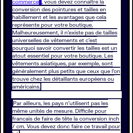
commerce
, vous devez connaître la
conversion des pointures et tailles en
habillement et les avantages que cela
représente pour votre boutique.
Malheureusement, il n’existe pas de tailles
universelles de vêtements et c’est
pourquoi savoir convertir les tailles est un
atout essentiel pour votre boutique. Les
vêtements asiatiques, par exemple, sont
généralement plus petits que ceux que l’on
trouve chez les détaillants européens ou
américains.
Par ailleurs, les pays n'utilisent pas les
même unités de mesure. Difficile pour
francais de faire de tête la conversion inch
/ cm. Vous devez donc faire ce travail pour