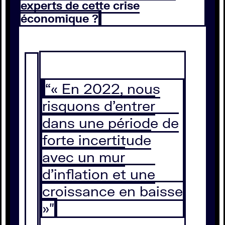
experts de cette crise
économique ?
“« En 2022, nous
risquons d’entrer
dans une période de
forte incertitude
avec un mur
d’inflation et une
croissance en baisse
»″