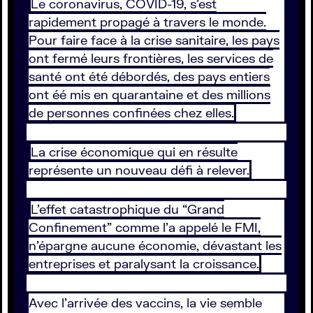
Le coronavirus, COVID-19, s’est
rapidement propagé à travers le monde.
Pour faire face à la crise sanitaire, les pays
ont fermé leurs frontières, les services de
santé ont été débordés, des pays entiers
ont éé mis en quarantaine et des millions
de personnes confinées chez elles.
La crise économique qui en résulte
représente un nouveau défi à relever.
L’effet catastrophique du “Grand
Confinement” comme l’a appelé le FMI,
n’épargne aucune économie, dévastant les
entreprises et paralysant la croissance.
Avec l'arrivée des vaccins, la vie semble