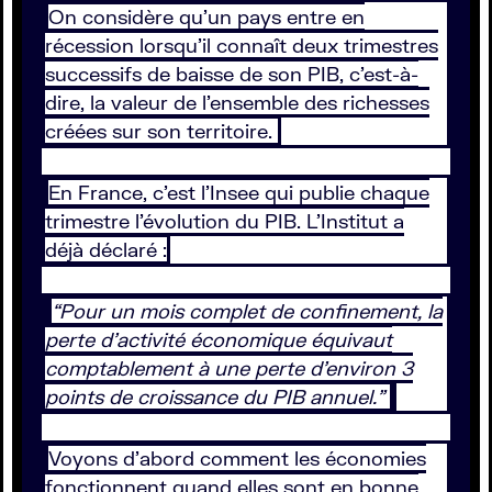
On considère qu’un pays entre en
récession lorsqu’il connaît deux trimestres
successifs de baisse de son PIB, c’est-à-
dire, la valeur de l’ensemble des richesses
créées sur son territoire.
En France, c’est l’Insee qui publie chaque
trimestre l’évolution du PIB. L’Institut a
déjà déclaré :
“Pour un mois complet de confinement, la
perte d’activité économique équivaut
comptablement à une perte d’environ 3
points de croissance du PIB annuel.”
Voyons d’abord comment les économies
fonctionnent quand elles sont en bonne