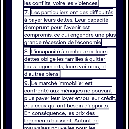
les conflits, voire les violences.
Les particuliers ont des difficultés
à payer leurs dettes. Leur capacité
d’emprunt pour l’avenir est
compromis, ce qui engendre une plus
grande récession de l’économie
L’incapacité à rembourser leurs
dettes oblige les familles à quitter
leurs logements, leurs voitures, et
d’autres biens.
Le marché immobilier est
confronté aux ménages ne pouvant
plus payer leur loyer et/ou leur crédit,
et à ceux qui ont besoin d’apports.
En conséquence, les prix des
logements baissent. Autant de
mauvaises nouvelles pour les