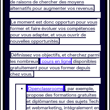
de raisons de chercher des moyens
alternatifs pour augmenter vos revenus.
Le moment est donc opportun pour vous
former et faire évoluer vos compétences
pour vous adapter, et vous ouvrir de
nouvelles opportunités.
Définissez vos objectifs, et cherchez parmi
les nombreux
cours en ligne
disponibles
gratuitement pour vous former depuis
chez vous.
Openclassrooms
, par exemple,
propose des formations gratuites
et diplômantes sur des sujets Tech
et webmarketing, intégralement en