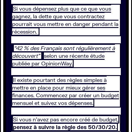
Si vous dépensez plus que ce que vous
gagnez, la dette que vous contractez
pourrait vous mettre en danger pendant la
récession.
“42 % des Français sont régulièrement à
découvert”
selon une récente étude
publiée par OpinionWay.
Il existe pourtant des règles simples à
mettre en place pour mieux gérer ses
finances. Commencez par créer un budget
mensuel et suivez vos dépenses.
Si vous n’avez pas encore créé de budget,
pensez à suivre la règle des 50/30/20.