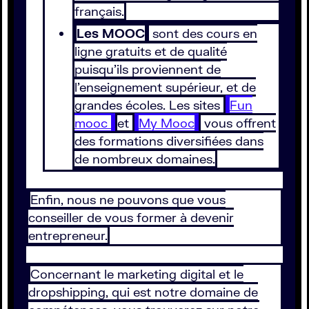
français.
Les MOOC
sont des cours en
ligne gratuits et de qualité
puisqu’ils proviennent de
l’enseignement supérieur, et de
grandes écoles. Les sites
Fun
mooc
et
My Mooc
vous offrent
des formations diversifiées dans
de nombreux domaines.
Enfin, nous ne pouvons que vous
conseiller de vous former à devenir
entrepreneur.
Concernant le marketing digital et le
dropshipping, qui est notre domaine de