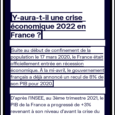
Y-aura-t-il une crise
économique 2022 en
France ?
Suite au début de confinement de la
population le 17 mars 2020, le France était
officiellement entrée en récession
économique. À la mi-avril, le gouvernement
français a déjà annoncé un recul de 8% de
son PIB pour 2020.
D'après l'INSEE, au 3ème trimestre 2021, le
PIB de la France a progressé de +3%
revenant à son niveau d'avant la crise du