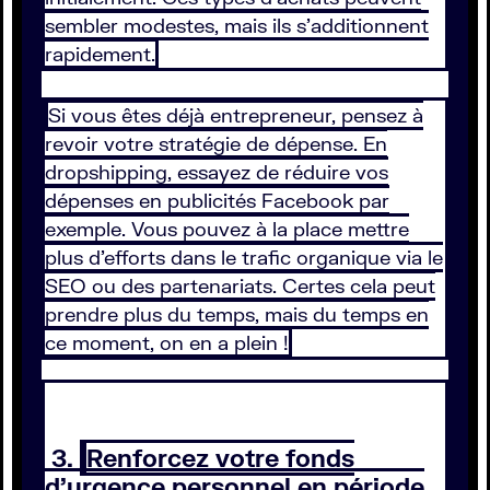
sembler modestes, mais ils s’additionnent
rapidement.
Si vous êtes déjà entrepreneur, pensez à
revoir votre stratégie de dépense. En
dropshipping, essayez de réduire vos
dépenses en publicités Facebook par
exemple. Vous pouvez à la place mettre
plus d’efforts dans le trafic organique via le
SEO ou des partenariats. Certes cela peut
prendre plus du temps, mais du temps en
ce moment, on en a plein !
3.
Renforcez votre fonds
d’urgence personnel en période