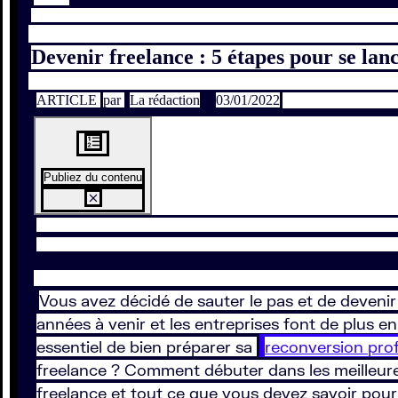
Devenir freelance : 5 étapes pour se lan
ARTICLE
par
La rédaction
03/01/2022
Publiez du contenu
Vous avez décidé de sauter le pas et de devenir 
années à venir et les entreprises font de plus en
essentiel de bien préparer sa
reconversion prof
freelance ? Comment débuter dans les meilleure
freelance et tout ce que vous devez savoir pou