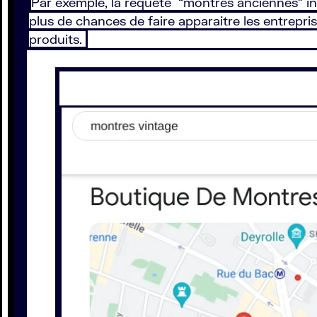
Par exemple, la requête “montres anciennes” i
plus de chances de faire apparaitre les entrepr
produits.