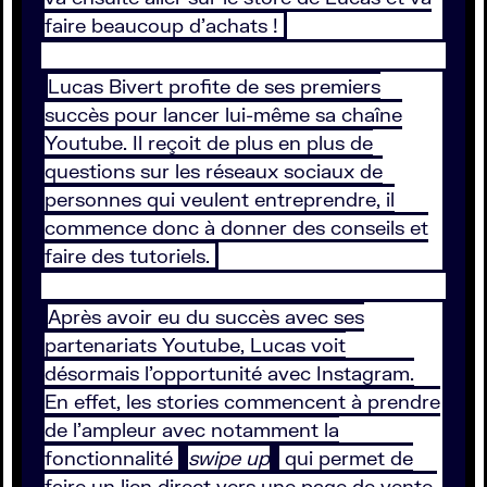
faire beaucoup d’achats !
Lucas Bivert profite de ses premiers
succès pour lancer lui-même sa chaîne
Youtube. Il reçoit de plus en plus de
questions sur les réseaux sociaux de
personnes qui veulent entreprendre, il
commence donc à donner des conseils et
faire des tutoriels.
Après avoir eu du succès avec ses
partenariats Youtube, Lucas voit
désormais l’opportunité avec Instagram.
En effet, les stories commencent à prendre
de l’ampleur avec notamment la
fonctionnalité
swipe up
qui permet de
faire un lien direct vers une page de vente.