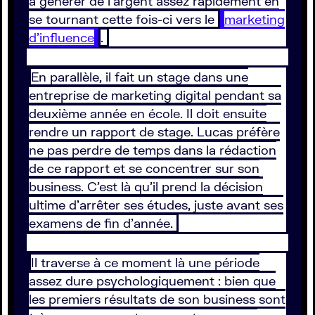
à générer de l’argent assez rapidement en
se tournant cette fois-ci vers le
marketing
d’influence
.
En parallèle, il fait un stage dans une
entreprise de marketing digital pendant sa
deuxième année en école. Il doit ensuite
rendre un rapport de stage. Lucas préfère
ne pas perdre de temps dans la rédaction
de ce rapport et se concentrer sur son
business. C’est là qu’il prend la décision
ultime d’arrêter ses études, juste avant ses
examens de fin d’année.
Il traverse à ce moment là une période
assez dure psychologiquement : bien que
les premiers résultats de son business sont