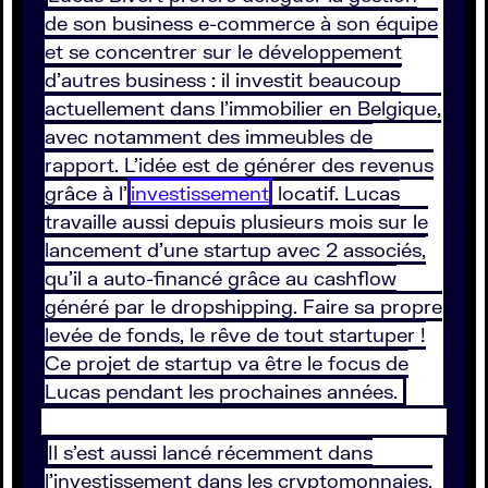
de son business e-commerce à son équipe
et se concentrer sur le développement
d’autres business : il investit beaucoup
actuellement dans l'immobilier en Belgique,
avec notamment des immeubles de
rapport. L’idée est de générer des revenus
grâce à l’
investissement
locatif. Lucas
travaille aussi depuis plusieurs mois sur le
lancement d’une startup avec 2 associés,
qu’il a auto-financé grâce au cashflow
généré par le dropshipping. Faire sa propre
levée de fonds, le rêve de tout startuper !
Ce projet de startup va être le focus de
Lucas pendant les prochaines années.
Il s’est aussi lancé récemment dans
l’investissement dans les cryptomonnaies,