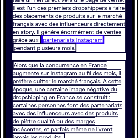
Il est l’un des premiers dropshippers à faire
des placements de produits sur le marché
français avec des influenceurs directement
en story. Il génère énormément de ventes
grâce aux
partenariats Instagram
pendant plusieurs mois.
Alors que la concurrence en France
augmente sur Instagram au fil des mois, il
préfère quitter le marché français. A cette
époque, une certaine image négative du
dropshipping en France se construit :
certaines personnes font des partenariats
avec des influenceurs avec des produits
de piètre qualité ou des marges
indécentes, et parfois même ne livrent
jamais les produits.