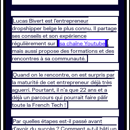
Lucas Bivert est l’entrepreneur
dropshipper belge le plus connu. Il partage
ses conseils et son expérience
régulièrement sur
sa chaîne Youtube
,
mais aussi propose des formations et des
rencontres à sa communauté.
Quand on le rencontre, on est surpris par
la maturité de cet entrepreneur déjà très
aguerri. Pourtant, il n’a que 22 ans et a
déjà un parcours qui pourrait faire pâlir
toute la French Tech !
Par quelles étapes est-il passé avant
d’avoir du succès ? Comment a-t-il bâti un