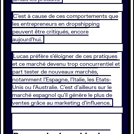
C’est à cause de ces comportements que
les entrepreneurs en dropshipping
peuvent être critiqués, encore
aujourd’hui.
Lucas préfère s’éloigner de ces pratiques
et ce marché devenu trop concurrentiel et
part tester de nouveaux marchés,
notamment l’Espagne, l’Italie, les Etats-
Unis ou l’Australie. C’est d’ailleurs sur le
marché espagnol qu’il génère le plus de
ventes grâce au marketing d’influence.