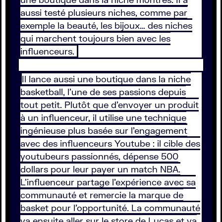
aussi testé plusieurs niches, comme par
exemple la beauté, les bijoux… des niches
qui marchent toujours bien avec les
influenceurs.
Il lance aussi une boutique dans la niche
basketball, l’une de ses passions depuis
tout petit. Plutôt que d’envoyer un produit
à un influenceur, il utilise une technique
ingénieuse plus basée sur l’engagement
avec des influenceurs Youtube : il cible des
youtubeurs passionnés, dépense 500
dollars pour leur payer un match NBA.
L’influenceur partage l’expérience avec sa
communauté et remercie la marque de
basket pour l’opportunité. La communauté
va ensuite aller sur le store de Lucas et va