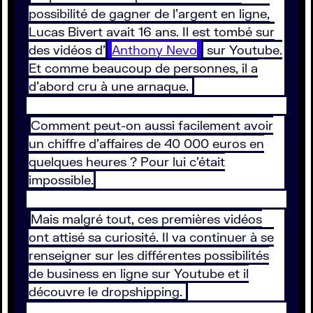
possibilité de gagner de l’argent en ligne,
Lucas Bivert avait 16 ans. Il est tombé sur
des vidéos d’
Anthony Nevo
sur Youtube.
Et comme beaucoup de personnes, il a
d’abord cru à une arnaque.
Comment peut-on aussi facilement avoir
un chiffre d’affaires de 40 000 euros en
quelques heures ? Pour lui c’était
impossible.
Mais malgré tout, ces premières vidéos
ont attisé sa curiosité. Il va continuer à se
renseigner sur les différentes possibilités
de business en ligne sur Youtube et il
découvre le dropshipping.