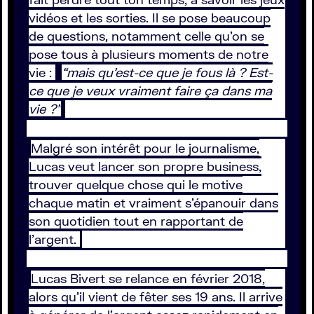
vidéos et les sorties. Il se pose beaucoup
de questions, notamment celle qu’on se
pose tous à plusieurs moments de notre
vie :
“mais qu’est-ce que je fous là ? Est-
ce que je veux vraiment faire ça dans ma
vie ?”
Malgré son intérêt pour le journalisme,
Lucas veut lancer son propre business,
trouver quelque chose qui le motive
chaque matin et vraiment s’épanouir dans
son quotidien tout en rapportant de
l’argent.
Lucas Bivert se relance en février 2018,
alors qu’il vient de fêter ses 19 ans. Il arrive