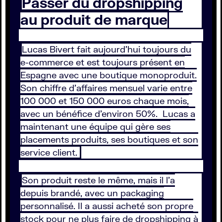
Passer du dropshipping
au produit de marque
Lucas Bivert fait aujourd’hui toujours du
e-commerce et est toujours présent en
Espagne avec une boutique monoproduit.
Son chiffre d’affaires mensuel varie entre
100 000 et 150 000 euros chaque mois,
avec un bénéfice d’environ 50%. Lucas a
maintenant une équipe qui gère ses
placements produits, ses boutiques et son
service client.
Son produit reste le même, mais il l’a
depuis brandé, avec un packaging
personnalisé. Il a aussi acheté son propre
stock pour ne plus faire de dropshipping à