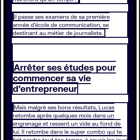
Il passe ses examens de sa première
année d’école de communication, se
destinant au métier de journaliste.
Arrêter ses études pour
commencer sa vie
d’entrepreneur
Mais malgré ses bons résultats, Lucas
retombe après quelques mois dans un
engrenage et ressent un vide au fond de
lui. Il retombe dans le super combo qui te
fait perdre tout ton temps, à savoir les jeux