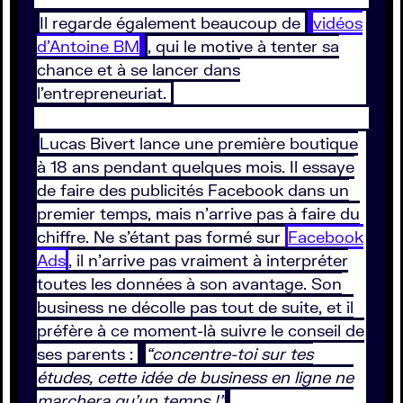
Il regarde également beaucoup de
vidéos
d’Antoine BM
, qui le motive à tenter sa
chance et à se lancer dans
l’entrepreneuriat.
Lucas Bivert lance une première boutique
à 18 ans pendant quelques mois. Il essaye
de faire des publicités Facebook dans un
premier temps, mais n’arrive pas à faire du
chiffre. Ne s’étant pas formé sur
Facebook
Ads
, il n’arrive pas vraiment à interpréter
toutes les données à son avantage. Son
business ne décolle pas tout de suite, et il
préfère à ce moment-là suivre le conseil de
ses parents :
“concentre-toi sur tes
études, cette idée de business en ligne ne
marchera qu’un temps !”