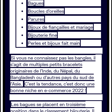
Bagues
Boucles d’oreilles
Parures
Bijoux de fiançailles et mariage
Bijouterie fine
Perles et bijoux fait main
Si vous ne connaissez pas les bangles, il
s’agit de multiples petits bracelets
originaires de l’Inde, du Népal, du
Bangladesh ou d’autres pays du sud de
l’Asie.
C’est la tendance, c’est donc une
bonne niche en e-commerce 2022 !
Les bagues se placent en troisième
position dans le classement bijouterie. Il