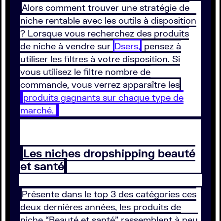
Alors comment trouver une stratégie de
niche rentable avec les outils à disposition
? Lorsque vous recherchez des produits
de niche à vendre sur
Dsers,
pensez à
utiliser les filtres à votre disposition. Si
vous utilisez le filtre nombre de
commande, vous verrez apparaître les
produits gagnants sur chaque type de
marché.
Les niches dropshipping beauté
et santé
Présente dans le top 3 des catégories ces
deux dernières années, les produits de
niche “Beauté et santé” rassemblent à peu