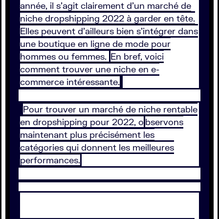
année, il s’agit clairement d’un marché de
niche dropshipping 2022 à garder en tête.
Elles peuvent d’ailleurs bien s’intégrer dans
une boutique en ligne de mode pour
hommes ou femmes.
En bref, voici
comment trouver une niche en e-
commerce intéressante.
Pour trouver un marché de niche rentable
en dropshipping pour 2022, o
bservons
maintenant plus précisément les
catégories qui donnent les meilleures
performances.