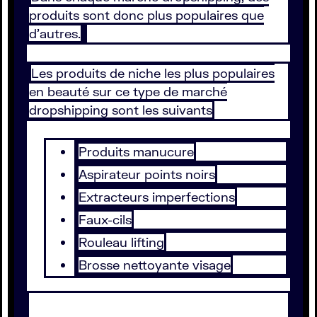
produits sont donc plus populaires que
d’autres.
Les produits de niche les plus populaires
en beauté sur ce type de marché
dropshipping sont les suivants
Produits manucure
Aspirateur points noirs
Extracteurs imperfections
Faux-cils
Rouleau lifting
Brosse nettoyante visage