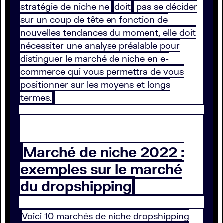
stratégie de niche ne
doit
pas se décider
sur un coup de tête en fonction de
nouvelles tendances du moment, elle doit
nécessiter une analyse préalable pour
distinguer le marché de niche en e-
commerce qui vous permettra de vous
positionner sur les moyens et longs
termes.
Marché de niche 2022 :
exemples sur le marché
du dropshipping
Voici 10 marchés de niche dropshipping