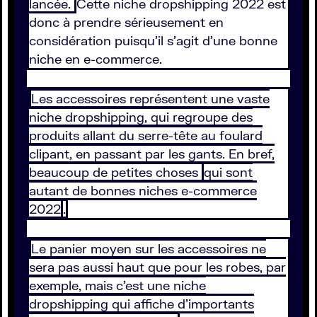
lancée.
Cette niche dropshipping 2022 est
donc à prendre sérieusement en
considération puisqu’il s’agit d’une bonne
niche en e-commerce.
Les accessoires représentent une vaste
niche dropshipping, qui regroupe des
produits allant du serre-tête au foulard
clipant, en passant par les gants. En bref,
beaucoup de petites choses
qui sont
autant de bonnes niches e-commerce
2022
.
Le panier moyen sur les accessoires ne
sera pas aussi haut que pour les robes, par
exemple, mais c’est une niche
dropshipping qui affiche d’importants