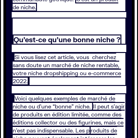
de niche.
Qu’est-ce qu'une bonne niche ?
Si vous lisez cet article, vous cherchez
sans doute un marché de niche rentable,
votre niche dropshipping ou e-commerce
2022.
Voici quelques exemples de marché de
niche ou d’une “bonne” niche.
Il peut s’agir
de produits en édition limitée, comme des
éditions collector ou des figurines, mais ce
n’est pas indispensable. Les p
roduits de