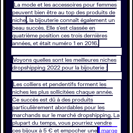
La mode et les accessoires pour femmes
peuvent bien être au top des produits de
niche
, la bijouterie connaît également un
beau succès. Elle s’est classée en
quatrième position ces trois dernières
années, et était numéro 1 en 2016.
Voyons quelles sont les meilleures niches
dropshipping 2022 pour la bijouterie :
Les colliers et pendentifs forment les
niches les plus sollicitées chaque année.
Ce succès est dû à des produits
particulièrement abordables pour les
marchands sur le marché dropshipping. La
plupart du temps, vous pourriez vendre
ces bijoux à 5 € et empocher une
marge