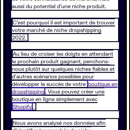
aussi du potentiel d'une niche produit.
C’est pourquoi il est important de trouver
votre marché de niche dropshipping
2022.
Au lieu de croiser les doigts en attendant
le prochain produit gagnant, penchons-
nous plutôt sur quelques niches fiables et
d’autres scénarios possibles pour
développer le succès de votre
boutique en
dropshipping
. Vous pouvez créer une
boutique en ligne simplement avec
Shopify
.
Nous avons analysé nos données afin