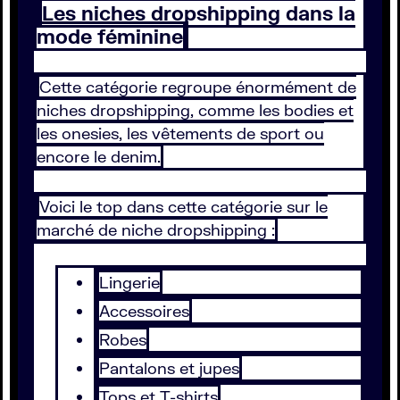
Les niches dropshipping dans la
mode féminine
Cette catégorie regroupe énormément de
niches dropshipping, comme les bodies et
les onesies, les vêtements de sport ou
encore le denim.
Voici le top dans cette catégorie sur le
marché de niche dropshipping :
Lingerie
Accessoires
Robes
Pantalons et jupes
Tops et T-shirts