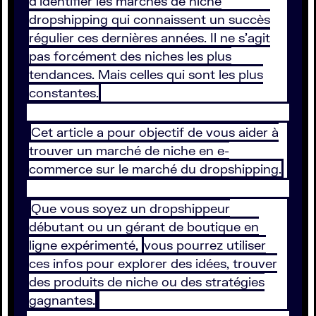
d’identifier les marchés de niche
dropshipping qui connaissent un succès
régulier ces dernières années. Il ne s’agit
pas forcément des niches les plus
tendances. Mais celles qui sont les plus
constantes.
Cet article a pour objectif de vous aider à
trouver un marché de niche en e-
commerce sur le marché du dropshipping.
Que vous soyez un dropshippeur
débutant ou un gérant de boutique en
ligne expérimenté,
vous pourrez utiliser
ces infos pour explorer des idées, trouver
des produits de niche ou des stratégies
gagnantes.