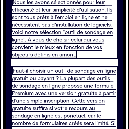
Nous les avons sélectionnés pour leur
efficacité et leur simplicité d’utilisation. Ils
sont tous prêts à l’emploi en ligne et ne
nécessitent pas d’installation de logiciels.
Voici notre sélection “outil de sondage en
ligne”. À vous de choisir celui qui vous
convient le mieux en fonction de vos
objectifs définis en amont.
Faut-il choisir un outil de sondage en ligne
gratuit ou payant ? La plupart des outils
de sondage en ligne propose une formule
Premium avec une version gratuite à partir
d’une simple inscription. Cette version
gratuite suffira si votre recours au
sondage en ligne est ponctuel, car le
nombre de formulaires créés sera limité. Si