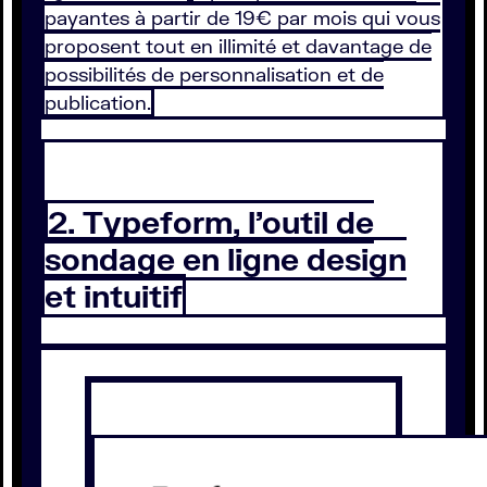
payantes à partir de 19€ par mois qui vous
proposent tout en illimité et davantage de
possibilités de personnalisation et de
publication.
2. Typeform, l’outil de
sondage en ligne design
et intuitif