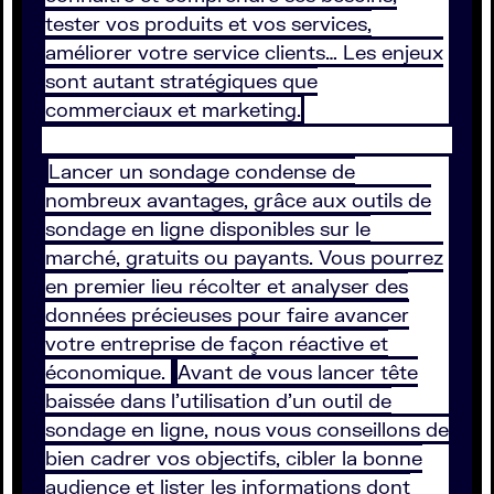
tester vos produits et vos services,
améliorer votre service clients… Les enjeux
sont autant stratégiques que
commerciaux et marketing.
Lancer un sondage condense de
nombreux avantages, grâce aux outils de
sondage en ligne disponibles sur le
marché, gratuits ou payants. Vous pourrez
en premier lieu récolter et analyser des
données précieuses pour faire avancer
votre entreprise de façon réactive et
économique.
Avant de vous lancer tête
baissée dans l’utilisation d’un outil de
sondage en ligne, nous vous conseillons de
bien cadrer vos objectifs, cibler la bonne
audience et lister les informations dont