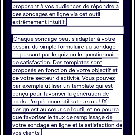
proposant à vos audiences de répondre à
des sondages en ligne via cet outil
extrêmement intuitif.
Chaque sondage peut s’adapter à votre
besoin, du simple formulaire au sondage
en passant par le quiz ou le questionnaire
de satisfaction. Des templates sont
proposés en fonction de votre objectif et
de votre secteur d’activité. Vous pouvez
par exemple utiliser un template qui est
conçu pour favoriser la génération de
leads. L’expérience utilisateurs ou UX
design est au cœur de l’outil, et ne pourra
que favoriser le taux de remplissage de
votre sondage en ligne et la satisfaction de
vos clients.