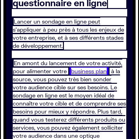
questionnaire en ligne
Lancer un sondage en ligne peut
s’appliquer à peu près à tous les enjeux de
votre entreprise, et à ses différents stades
de développement.
En amont du lancement de votre activité,
pour alimenter votre
business plan
à la
source, vous pouvez très bien sonder
votre audience cible sur ses besoins. Le
sondage en ligne est le moyen idéal de
connaître votre cible et de comprendre ses
besoins pour mieux y répondre. Plus tard,
quand vous testerez différents produits ou
services, vous pouvez également solliciter
votre audience dans une optique