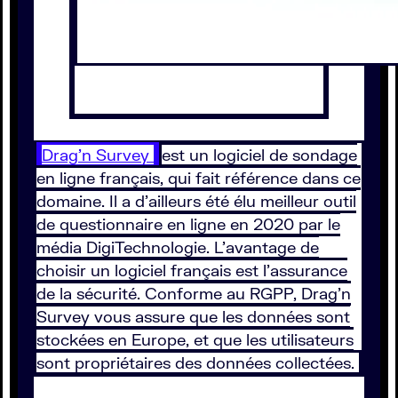
Drag’n Survey
est un logiciel de sondage
en ligne français, qui fait référence dans ce
domaine. Il a d’ailleurs été élu meilleur outil
de questionnaire en ligne en 2020 par le
média DigiTechnologie. L’avantage de
choisir un logiciel français est l’assurance
de la sécurité. Conforme au RGPP, Drag’n
Survey vous assure que les données sont
stockées en Europe, et que les utilisateurs
sont propriétaires des données collectées.