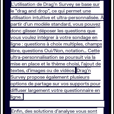
L’utilisation de Drag’n Survey se base sur
le “drag and drop”, ce qui permet une
utilisation intuitive et ultra-personnalisée. À
partir d’un modèle standard, vous pouvez
donc glisser/déposer les questions que
vous voulez intégrer à votre sondage en
ligne : questions à choix multiples, champs
libre, questions Oui/Non, notation… Cette
ultra-personnalisation se poursuit via la
mise en place et le thème choisi, l’ajout de
textes, d’images ou de vidéos.
Drag’n
Survey propose également plusieurs
options de partage sur vos supports pour
diffuser largement votre questionnaire en
ligne.
Enfin, des solutions d’analyse vous sont