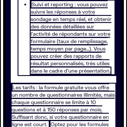
Suivi et reporting : vous pouvez
suivre les réponses à votre
sondage en temps réel, et obtenir
des données détaillées sur
l’activité de répondants sur votre
formulaire (taux de remplissage,
temps moyen par page…). Vous
pouvez créer des rapports de
résultat personnalisés, très utiles
dans le cadre d’une présentation.
Les tarifs : la formule gratuite vous offre
un nombre de questionnaires illimités, mais
chaque questionnaire se limite à 10
questions et à 150 réponses par mois.
Suffisant donc, si votre questionnaire en
ligne est court.
Optez pour les formules