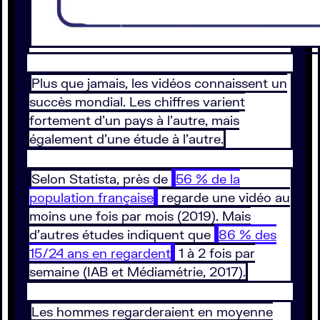
Plus que jamais, les vidéos connaissent un
succès mondial. Les chiffres varient
fortement d’un pays à l’autre, mais
également d’une étude à l’autre.
Selon Statista, près de
56 % de la
population française
regarde une vidéo au
moins une fois par mois (2019). Mais
d’autres études indiquent que
86 % des
15/24 ans en regardent
1 à 2 fois par
semaine (IAB et Médiamétrie, 2017).
Les hommes regarderaient en moyenne