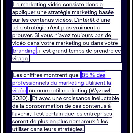
Le marketing vidéo consiste donc à
appliquer une stratégie marketing basée
sur les contenus vidéos. L’intérêt d’une
telle stratégie n’est plus vraiment à
prouver. Si vous n’avez toujours pas de
vidéo dans votre marketing ou dans votre
branding
, il est grand temps de prendre ce
virage.
Les chiffres montrent que
85 % des
professionnels du marketing utilisent la
vidéo
comme outil marketing (Wyzowl,
2020).
Et avec une croissance inéluctable
de la consommation de ces contenus à
l’avenir, il est certain que les entreprises
seront de plus en plus nombreux à les
utiliser dans leurs stratégies.