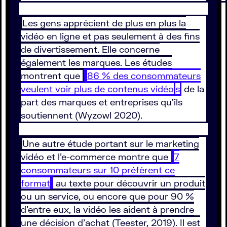
Les gens apprécient de plus en plus la
vidéo en ligne et pas seulement à des fins
de divertissement. Elle concerne
également les marques. Les études
montrent que
86 % des consommateurs
veulent voir plus de contenus vidéo
s
de la
part des marques et entreprises qu’ils
soutiennent (Wyzowl 2020).
Une autre étude portant sur le marketing
vidéo et l’e-commerce montre que
7
consommateurs sur 10 préfèrent ce
format
au texte pour découvrir un produit
ou un service, ou encore que pour 90 %
d’entre eux, la vidéo les aident à prendre
une décision d’achat (Teester, 2019). Il est