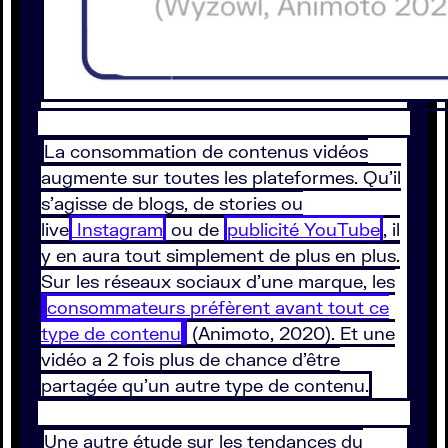
La consommation de contenus vidéos
augmente sur toutes les plateformes. Qu’il
s’agisse de blogs, de stories ou
live
Instagram
ou de
publicité YouTube
, il
y en aura tout simplement de plus en plus.
Sur les réseaux sociaux d’une marque, les
consommateurs préfèrent avant tout ce
type de contenu
(Animoto, 2020). Et une
vidéo a 2 fois plus de chance d’être
partagée qu’un autre type de contenu.
Une autre étude sur les tendances du