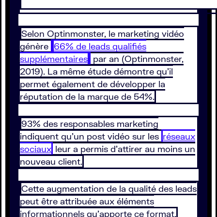
Selon Optinmonster, le marketing vidéo
génère
66% de leads qualifiés
supplémentaires
par an (Optinmonster,
2019). La même étude démontre qu’il
permet également de développer la
réputation de la marque de 54%.
93% des responsables marketing
indiquent qu’un post vidéo sur les
réseaux
sociaux
leur a permis d’attirer au moins un
nouveau client.
Cette augmentation de la qualité des leads
peut être attribuée aux éléments
informationnels qu’apporte ce format.