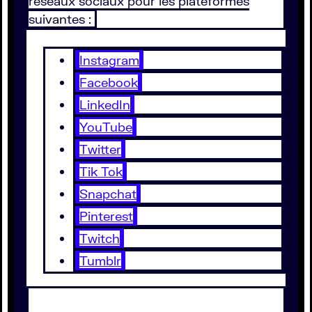
réseaux sociaux pour les plateformes
suivantes :
Instagram
Facebook
LinkedIn
YouTube
Twitter
Tik Tok
Snapchat
Pinterest
Twitch
Tumblr