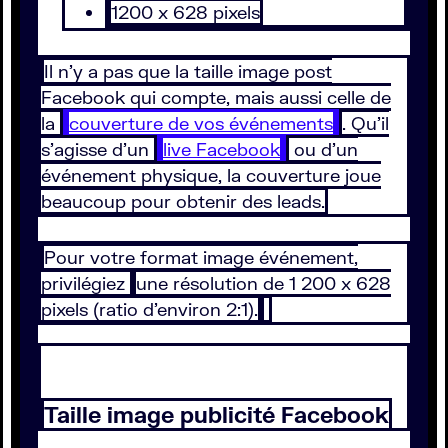
1200 x 628 pixels
Il n’y a pas que la taille image post
Facebook qui compte, mais aussi celle de
la
couverture de vos événements
. Qu’il
s’agisse d’un
live Facebook
ou d’un
événement physique, la couverture joue
beaucoup pour obtenir des leads.
Pour votre format image événement,
privilégiez
une résolution de 1 200 x 628
pixels (ratio d’environ 2:1).
Taille image publicité Facebook