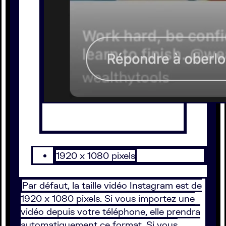
1920 x 1080 pixels
Par défaut, la taille vidéo Instagram est de
1920 x 1080 pixels. Si vous importez une
vidéo depuis votre téléphone, elle prendra
automatiquement ce format. Si vous