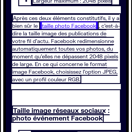
Largeur maximum : 2048 pixels
Après ces deux éléments constitutifs, il y a
bien sûr le
taille photo Facebook
, c’est-à-
dire la taille image des publications de
votre fil d’actu. Facebook redimensionne
automatiquement toutes vos photos, du
moment qu’elles ne dépassent 2048 pixels
de large. En ce qui concerne le format
image Facebook, choisissez l’option JPEG,
avec un profil couleur RGB.
Taille image réseaux sociaux :
photo événement Facebook