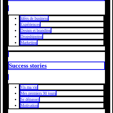
Idées de business
Expériences
Design et branding
Dropshipping
Marketing
Success stories
Vis ma vie
Mes premiers 90 jours
Se dépasser
Motivation