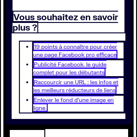
Vous souhaitez en savoir
plus ?
19 points à connaître pour créer
une page Facebook pro efficace
Publicité Facebook, le guide
complet pour les débutants
Raccourcir une URL : les infos et
les meilleurs réducteurs de liens
Enlever le fond d’une image en
ligne