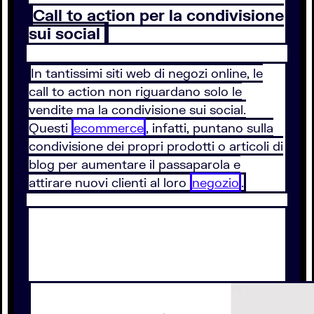
Call to action per la condivisione
sui social
In tantissimi siti web di negozi online, le
call to action non riguardano solo le
vendite ma la condivisione sui social.
Questi
ecommerce
, infatti, puntano sulla
condivisione dei propri prodotti o articoli di
blog per aumentare il passaparola e
attirare nuovi clienti al loro
negozio
.