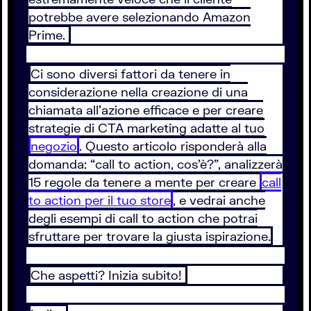
potrebbe avere selezionando Amazon
Prime.
Ci sono diversi fattori da tenere in
considerazione nella creazione di una
chiamata all’azione efficace e per creare
strategie di CTA marketing adatte al tuo
negozio
. Questo articolo risponderà alla
domanda: “call to action, cos’è?”, analizzerà
15 regole da tenere a mente per creare
call
to action per il tuo store
, e vedrai anche
degli esempi di call to action che potrai
sfruttare per trovare la giusta ispirazione.
Che aspetti? Inizia subito!