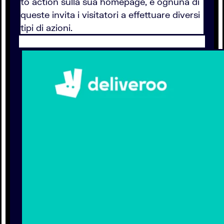
to action sulla sua homepage, e ognuna di
queste invita i visitatori a effettuare diversi
tipi di azioni.