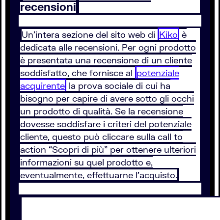
recensioni
Un’intera sezione del sito web di
Kiko
è
dedicata alle recensioni. Per ogni prodotto
è presentata una recensione di un cliente
soddisfatto, che fornisce al
potenziale
acquirente
la prova sociale di cui ha
bisogno per capire di avere sotto gli occhi
un prodotto di qualità. Se la recensione
dovesse soddisfare i criteri del potenziale
cliente, questo può cliccare sulla call to
action “Scopri di più” per ottenere ulteriori
informazioni su quel prodotto e,
eventualmente, effettuarne l’acquisto.