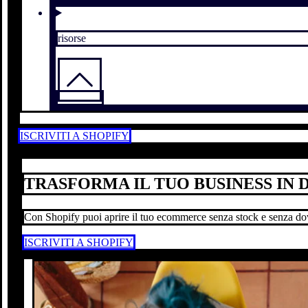
risorse
ISCRIVITI A SHOPIFY
TRASFORMA IL TUO BUSINESS IN 
Con Shopify puoi aprire il tuo ecommerce senza stock e senza dove
ISCRIVITI A SHOPIFY