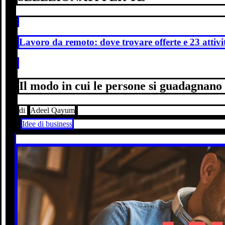
Lavoro da remoto: dove trovare offerte e 23 attivi
Il modo in cui le persone si guadagnano
di
Adeel Qayum
Idee di business