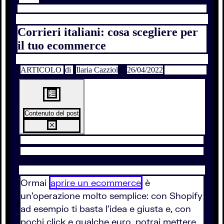
Corrieri italiani: cosa scegliere per
il tuo ecommerce
ARTICOLO
di
Ilaria Cazziol
26/04/2022
Contenuto del post
Ormai
aprire un ecommerce
è
un'operazione molto semplice: con Shopify
ad esempio ti basta l'idea e giusta e, con
pochi click e qualche euro, potrai mettere