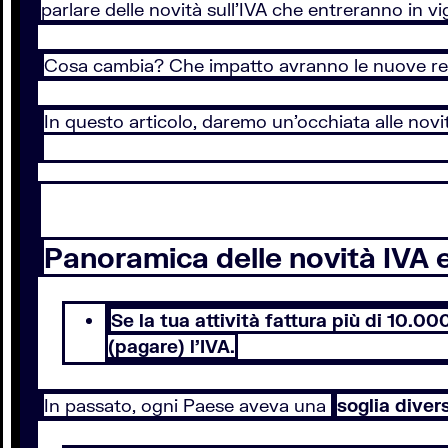
parlare delle novità sull'IVA che entreranno in vig
Cosa cambia? Che impatto avranno le nuove reg
In questo articolo, daremo un'occhiata alle no
Panoramica delle novità IVA e
Se la tua attività fattura più di 10.0
(pagare) l'IVA.
In passato, ogni Paese aveva una
soglia diver