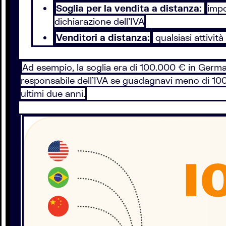
Soglia per la vendita a distanza:
impo
dichiarazione dell'IVA
Venditori a distanza:
qualsiasi attivit
Ad esempio, la soglia era di 100.000 € in Germa
responsabile dell'IVA se guadagnavi meno di 100.0
ultimi due anni.