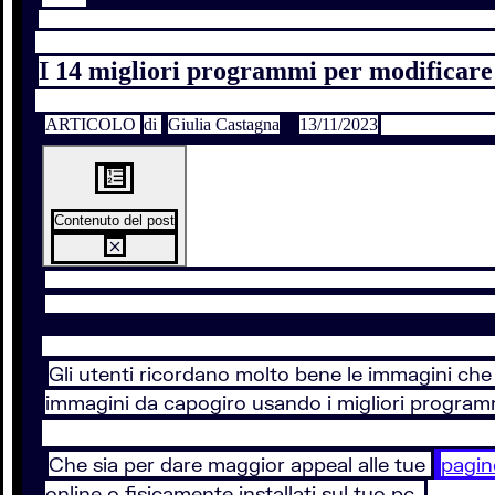
I 14 migliori programmi per modificare 
ARTICOLO
di
Giulia Castagna
13/11/2023
Contenuto del post
Gli utenti ricordano molto bene le immagini che
immagini da capogiro usando i migliori programmi
Che sia per dare maggior appeal alle tue
pagin
online o fisicamente installati sul tuo pc.