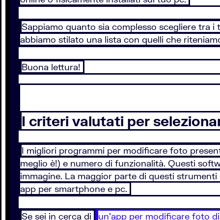
Sappiamo quanto sia complesso scegliere tra i t
abbiamo stilato una lista con quelli che riteniamo
Buona lettura!
I criteri valutati per selezio
I migliori programmi per modificare foto presenti 
meglio è!) e numero di funzionalità. Questi softwa
immagine. La maggior parte di questi strumenti 
app per smartphone e pc.
Se sei in cerca di
un’app per modificare foto 