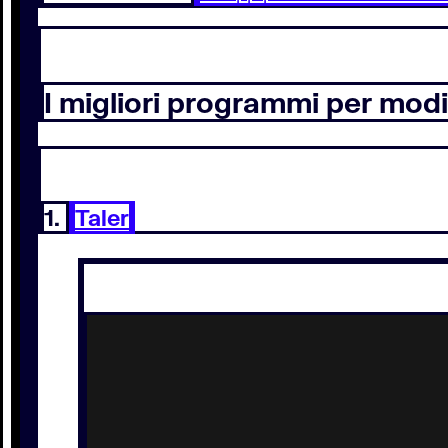
I migliori programmi per modi
1.
Taler