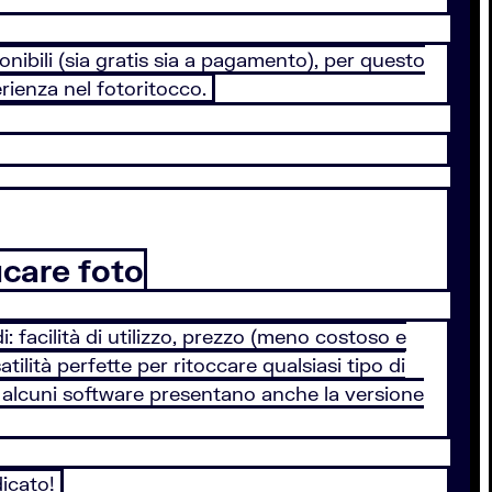
ibili (sia gratis sia a pagamento), per questo
erienza nel fotoritocco.
icare foto
i: facilità di utilizzo, prezzo (meno costoso e
ilità perfette per ritoccare qualsiasi tipo di
a alcuni software presentano anche la versione
dicato!