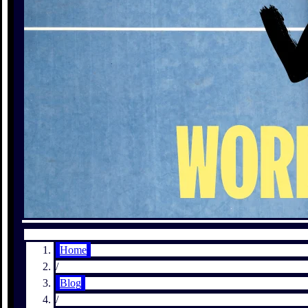
Home
/
Blog
/