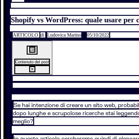
Shopify vs WordPress: quale usare per cr
ARTICOLO
di
Ludovica Marino
05/10/2022
Contenuto del post
Se hai intenzione di creare un sito web, probabil
dopo lunghe e scrupolose ricerche stai leggendo 
meglio?
In questo articolo cercheremo quindi di elencare