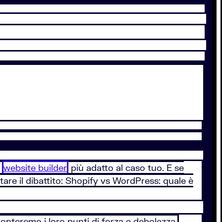
l
website builder
più adatto al caso tuo. E se
are il dibattito: Shopify vs WordPress: quale è
ronteremo i loro punti di forza e debolezza.