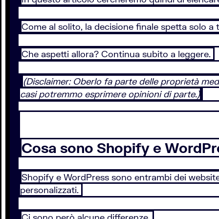
Come al solito, la decisione finale spetta solo a 
Che aspetti allora? Continua subito a leggere.
(Disclaimer: Oberlo fa parte delle proprietà medi
casi potremmo esprimere opinioni di parte.)
Cosa sono Shopify e WordPr
Shopify e WordPress sono entrambi dei website 
personalizzati.
Ci sono però alcune differenze.