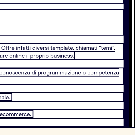
fre infatti diversi template, chiamati “temi”,
e online il proprio business.
una conoscenza di programmazione o competenza
nale.
rme ecommerce.