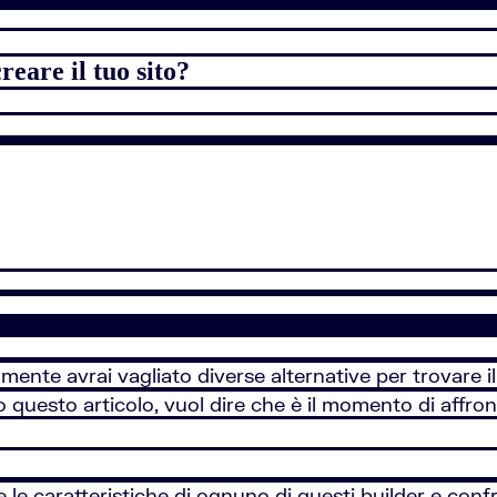
eare il tuo sito?
mente avrai vagliato diverse alternative per trovare i
questo articolo, vuol dire che è il momento di affront
 le caratteristiche di ognuno di questi builder e conf