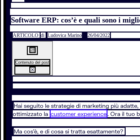
Software ERP: cos’è e quali sono i migli
ARTICOLO
di
Ludovica Marino
26/04/2022
Contenuto del post
Hai seguito le strategie di marketing più adatte
ottimizzato la
customer experience
. Ora il tuo
Ma cos’è, e di cosa si tratta esattamente?