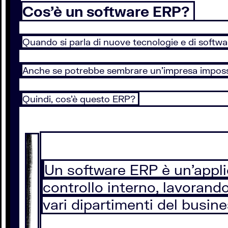
Cos’è un software ERP?
Quando si parla di nuove tecnologie e di softwa
Anche se potrebbe sembrare un’impresa impossib
Quindi, cos’è questo ERP?
Un software ERP è un’applic
controllo interno, lavorand
vari dipartimenti del busin