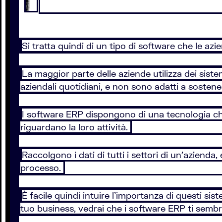
Si tratta quindi di un tipo di software che le azie
La maggior parte delle aziende utilizza dei sistem
aziendali quotidiani, e non sono adatti a sostene
I software ERP dispongono di una tecnologia che 
riguardano la loro attività.
Raccolgono i dati di tutti i settori di un’azienda
processo.
È facile quindi intuire l’importanza di questi si
tuo business, vedrai che i software ERP ti sem