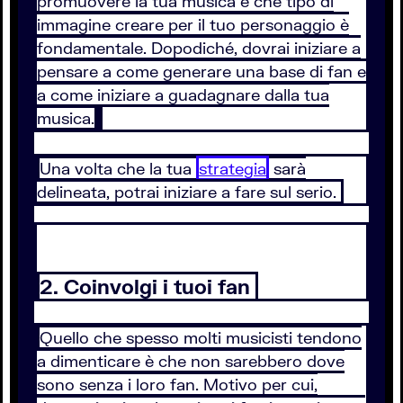
promuovere la tua musica e che tipo di
immagine creare per il tuo personaggio è
fondamentale. Dopodiché, dovrai iniziare a
pensare a come generare una base di fan e
a come iniziare a guadagnare dalla tua
musica.
Una volta che la tua
strategia
sarà
delineata, potrai iniziare a fare sul serio.
2. Coinvolgi i tuoi fan
Quello che spesso molti musicisti tendono
a dimenticare è che non sarebbero dove
sono senza i loro fan. Motivo per cui,