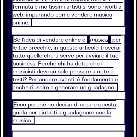
fermata e moltissimi artisti si sono rivolti al
web, imparando come vendere musica
online.
Se l’idea di vendere online è
musica
per
le tue orecchie, in questo articolo troverai
tutto quello che ti serve per avviare il tuo
business. Perché chi ha detto che i
musicisti devono solo pensare a note e
testi? Per andare avanti, è fondamentale
anche riuscire a generare un guadagno.
Ecco perché ho deciso di creare questa
guida per aiutarti a guadagnare con la
musica.