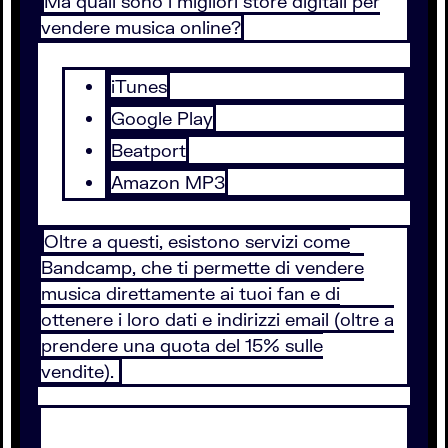
Ma quali sono i migliori store digitali per
vendere musica online?
iTunes
Google Play
Beatport
Amazon MP3
Oltre a questi, esistono servizi come
Bandcamp, che ti permette di vendere
musica direttamente ai tuoi fan e di
ottenere i loro dati e indirizzi email (oltre a
prendere una quota del 15% sulle
vendite).