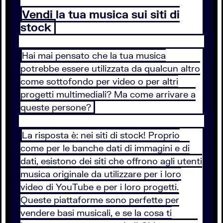
Vendi la tua musica sui siti di
stock
Hai mai pensato che la tua musica
potrebbe essere utilizzata da qualcun altro
come sottofondo per video o per altri
progetti multimediali? Ma come arrivare a
queste persone?
La risposta è: nei siti di stock! Proprio
come per le banche dati di immagini e di
dati, esistono dei siti che offrono agli utenti
musica originale da utilizzare per i loro
video di YouTube e per i loro progetti.
Queste piattaforme sono perfette per
vendere basi musicali, e se la cosa ti