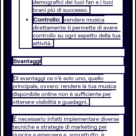
demografici dei tuoi fan e i tuoi
brani più di successo.
Controllo:
vendere musica
direttamente ti permette di avere
controllo su ogni aspetto della tua
attività.
Svantaggi
Di svantaggi ce n’è solo uno, quello
principale, ovvero: rendere la tua musica
disponibile online non è sufficiente per
ottenere visibilità e guadagni.
È necessario infatti implementare diverse
tecniche e strategie di marketing per
riuscire a emergere e, soprattutto, è