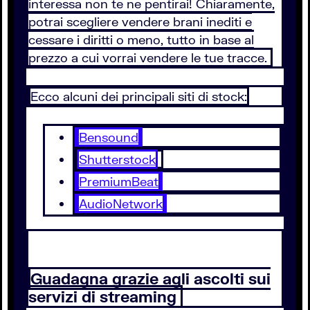
interessa non te ne pentirai! Chiaramente,
potrai scegliere vendere brani inediti e
cessare i diritti o meno, tutto in base al
prezzo a cui vorrai vendere le tue tracce.
Ecco alcuni dei principali siti di stock:
Bensound
Shutterstock
PremiumBeat
AudioNetwork
Guadagna grazie agli ascolti sui
servizi di streaming