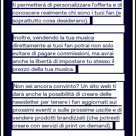
ti permetterà di personalizzare l’offerta e di
conoscere realmente chi sono i tuoi fan (e
soprattutto cosa desiderano).
Inoltre, vendendo la tua musica
direttamente ai tuoi fan potrai non solo
evitare di pagare commissioni, ma avrai
anche la libertà di impostare tu stesso il
prezzo della tua musica.
Non sei ancora convinto? Un sito web ti
darà anche la possibilità di creare delle
newsletter per tenere i fan aggiornati sui
prossimi eventi o sulle prossime uscite e di
vendere prodotti brandizzati (che potresti
creare con servizi di print on demand).