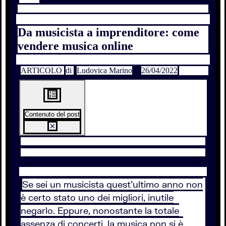
Da musicista a imprenditore: come
vendere musica online
ARTICOLO
di
Ludovica Marino
26/04/2022
Contenuto del post
Se sei un musicista quest’ultimo anno non
è certo stato uno dei migliori, inutile
negarlo. Eppure, nonostante la totale
assenza di concerti, la musica non si è