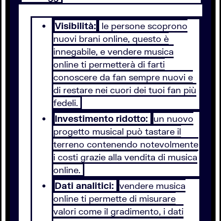
Visibilità:
le persone scoprono
nuovi brani online, questo è
innegabile, e vendere musica
online ti permetterà di farti
conoscere da fan sempre nuovi e
di restare nei cuori dei tuoi fan più
fedeli.
Investimento ridotto:
un nuovo
progetto musical può tastare il
terreno contenendo notevolmente
i costi grazie alla vendita di musica
online.
Dati analitici:
vendere musica
online ti permette di misurare
valori come il gradimento, i dati