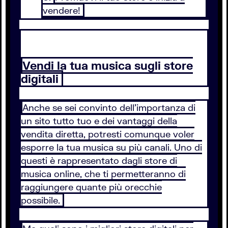
vendere!
Vendi la tua musica sugli store
digitali
Anche se sei convinto dell’importanza di
un sito tutto tuo e dei vantaggi della
vendita diretta, potresti comunque voler
esporre la tua musica su più canali. Uno di
questi è rappresentato dagli store di
musica online, che ti permetteranno di
raggiungere quante più orecchie
possibile.