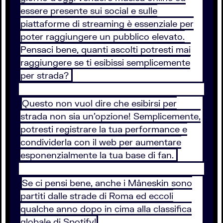
essere presente sui social e sulle
piattaforme di streaming è essenziale per
poter raggiungere un pubblico elevato.
Pensaci bene, quanti ascolti potresti mai
raggiungere se ti esibissi semplicemente
per strada?
Questo non vuol dire che esibirsi per
strada non sia un’opzione! Semplicemente,
potresti registrare la tua performance e
condividerla con il web per aumentare
esponenzialmente la tua base di fan.
Se ci pensi bene, anche i Måneskin sono
partiti dalle strade di Roma ed eccoli
qualche anno dopo in cima alla classifica
globale di Spotify!