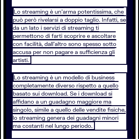
Lo streaming è un’arma potentissima, che
può però rivelarsi a doppio taglio. Infatti, se
da un lato i servizi di streaming ti
permettono di farti scoprire e ascoltare
con facilità, dall’altro sono spesso sotto
accusa per non pagare a sufficienza gli
artisti.
Lo streaming è un modello di business
completamente diverso rispetto a quello
basato sui download. Se i download si
affidano a un guadagno maggiore ma
singolo, simile a quello delle vendite fisiche,
lo streaming genera dei guadagni minori
ma costanti nel lungo periodo.