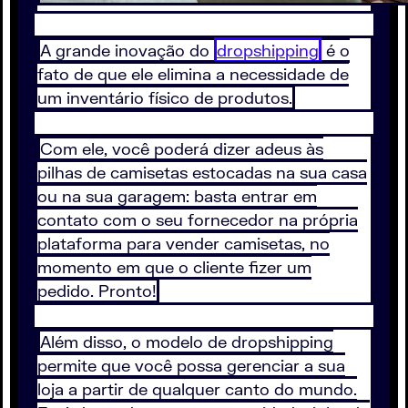
A grande inovação do
dropshipping
é o
fato de que ele elimina a necessidade de
um inventário físico de produtos.
Com ele, você poderá dizer adeus às
pilhas de camisetas estocadas na sua casa
ou na sua garagem: basta entrar em
contato com o seu fornecedor na própria
plataforma para vender camisetas, no
momento em que o cliente fizer um
pedido. Pronto!
Além disso, o modelo de dropshipping
permite que você possa gerenciar a sua
loja a partir de qualquer canto do mundo.