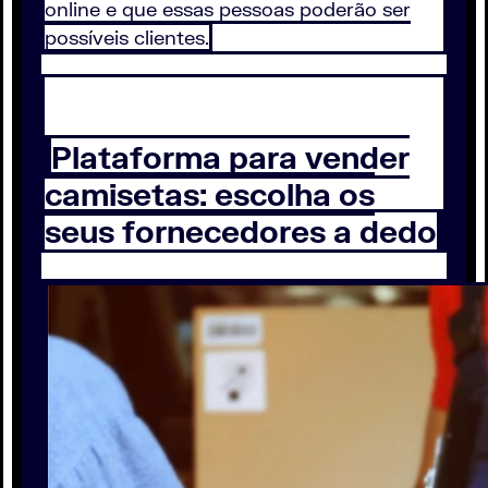
online e que essas pessoas poderão ser
possíveis clientes.
Plataforma para vender
camisetas: escolha os
seus fornecedores a dedo