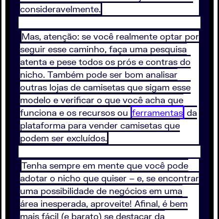
consideravelmente.
Mas, atenção: se você realmente optar por
seguir esse caminho, faça uma pesquisa
atenta e pese todos os prós e contras do
nicho. Também pode ser bom analisar
outras lojas de camisetas que sigam esse
modelo e verificar o que você acha que
funciona e os recursos ou
ferramentas
da
plataforma para vender camisetas que
podem ser excluídos.
Tenha sempre em mente que você pode
adotar o nicho que quiser – e, se encontrar
uma possibilidade de negócios em uma
área inesperada, aproveite! Afinal, é bem
mais fácil (e barato) se destacar da