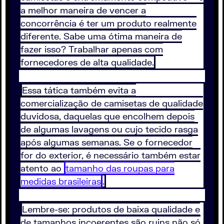
a melhor maneira de vencer a
concorrência é ter um produto realmente
diferente. Sabe uma ótima maneira de
fazer isso? Trabalhar apenas com
fornecedores de alta qualidade.
Essa tática também evita a
comercialização de camisetas de qualidade
duvidosa, daquelas que encolhem depois
de algumas lavagens ou cujo tecido rasga
após algumas semanas. Se o fornecedor
for do exterior, é necessário também estar
atento ao
tamanho das roupas para
medidas brasileiras
.
Lembre-se: produtos de baixa qualidade e
de tamanhos incoerentes são ruins não só