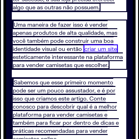
algo que as outras não possuem.
Uma maneira de fazer isso é vender
apenas produtos de alta qualidade, mas
você também pode construir uma boa
identidade visual ou então
criar um site
esteticamente interessante na plataforma
para vender camisetas que escolher.
Sabemos que esse primeiro momento
pode ser um pouco assustador, e é por
isso que criamos este artigo. Conte
conosco para descobrir qual é a melhor
plataforma para vender camisetas e
também para ficar por dentro de dicas e
práticas recomendadas para vender
camisetas online.