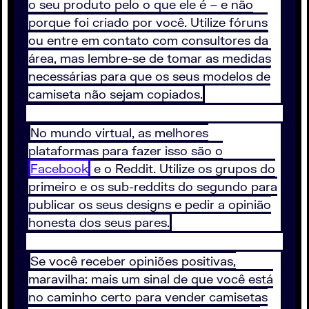
o seu produto pelo o que ele é – e não
porque foi criado por você. Utilize fóruns
ou entre em contato com consultores da
área, mas lembre-se de tomar as medidas
necessárias para que os seus modelos de
camiseta não sejam copiados.
No mundo virtual, as melhores
plataformas para fazer isso são o
Facebook
e o Reddit. Utilize os grupos do
primeiro e os sub-reddits do segundo para
publicar os seus designs e pedir a opinião
honesta dos seus pares.
Se você receber opiniões positivas,
maravilha: mais um sinal de que você está
no caminho certo para vender camisetas