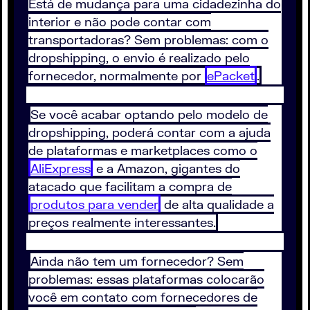
Está de mudança para uma cidadezinha do
interior e não pode contar com
transportadoras? Sem problemas: com o
dropshipping, o envio é realizado pelo
fornecedor, normalmente por
ePacket
.
Se você acabar optando pelo modelo de
dropshipping, poderá contar com a ajuda
de plataformas e marketplaces como o
AliExpress
e a Amazon, gigantes do
atacado que facilitam a compra de
produtos para vender
de alta qualidade a
preços realmente interessantes.
Ainda não tem um fornecedor? Sem
problemas: essas plataformas colocarão
você em contato com fornecedores de