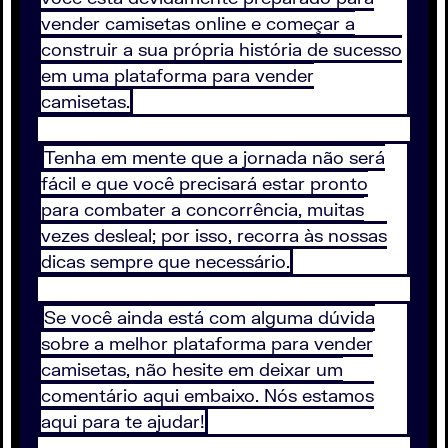
vender camisetas online e começar a
construir a sua própria história de sucesso
em uma plataforma para vender
camisetas.
Tenha em mente que a jornada não será
fácil e que você precisará estar pronto
para combater a concorrência, muitas
vezes desleal; por isso, recorra às nossas
dicas sempre que necessário.
Se você ainda está com alguma dúvida
sobre a melhor plataforma para vender
camisetas, não hesite em deixar um
comentário aqui embaixo. Nós estamos
aqui para te ajudar!