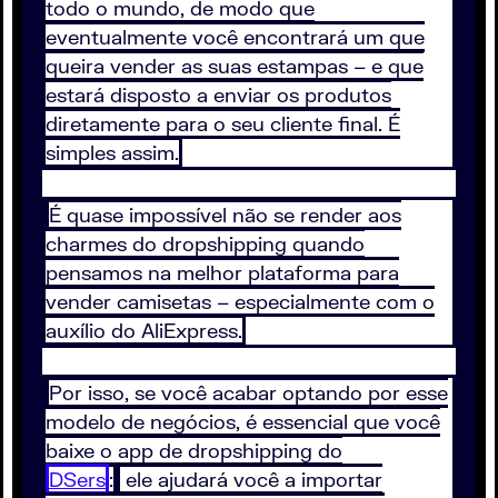
todo o mundo, de modo que
eventualmente você encontrará um que
queira vender as suas estampas – e que
estará disposto a enviar os produtos
diretamente para o seu cliente final. É
simples assim.
É quase impossível não se render aos
charmes do dropshipping quando
pensamos na melhor plataforma para
vender camisetas – especialmente com o
auxílio do AliExpress.
Por isso, se você acabar optando por esse
modelo de negócios, é essencial que você
baixe o app de dropshipping do
DSers
:
ele ajudará você a importar