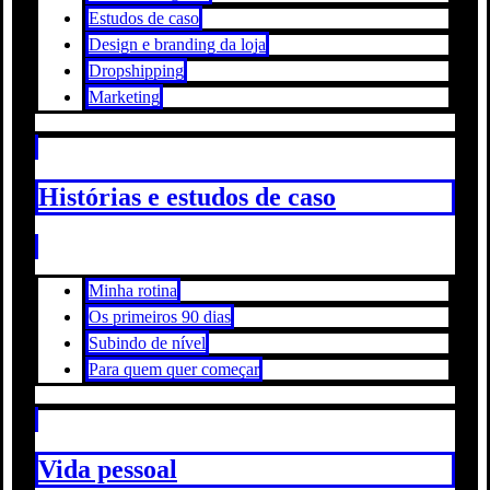
Estudos de caso
Design e branding da loja
Dropshipping
Marketing
Histórias e estudos de caso
Minha rotina
Os primeiros 90 dias
Subindo de nível
Para quem quer começar
Vida pessoal