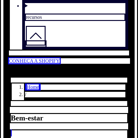
recursos
CONHEÇA A SHOPIFY
Home
/
Bem-estar