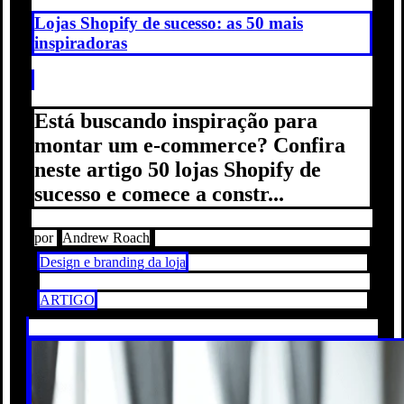
Lojas Shopify de sucesso: as 50 mais
inspiradoras
Está buscando inspiração para
montar um e-commerce? Confira
neste artigo 50 lojas Shopify de
sucesso e comece a constr...
por
Andrew Roach
Design e branding da loja
ARTIGO