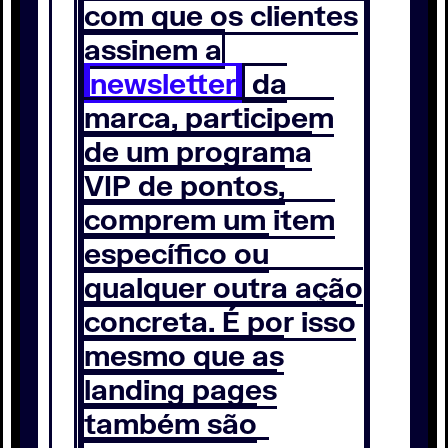
com que os clientes
assinem a
newsletter
da
marca, participem
de um programa
VIP de pontos,
comprem um item
específico ou
qualquer outra ação
concreta. É por isso
mesmo que as
landing pages
também são