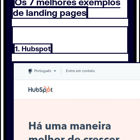
Os 7 melhores exemplos
de landing pages
1. Hubspot