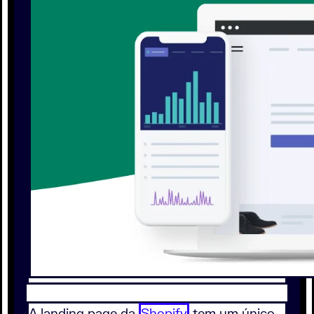
A landing page da
Shopify
tem um único