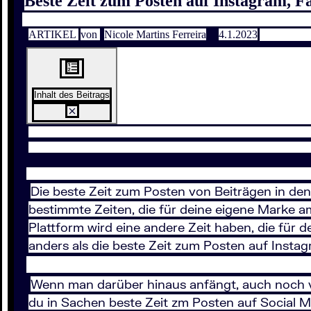
Beste Zeit zum Posten auf Instagram, F
ARTIKEL
von
Nicole Martins Ferreira
4.1.2023
Inhalt des Beitrags
Die beste Zeit zum Posten von Beiträgen in den
bestimmte Zeiten, die für deine eigene Marke am
Plattform wird eine andere Zeit haben, die für 
anders als die beste Zeit zum Posten auf Insta
Wenn man darüber hinaus anfängt, auch noch ve
du in Sachen beste Zeit zm Posten auf Social Me