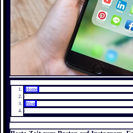
Home
/
Blog
/