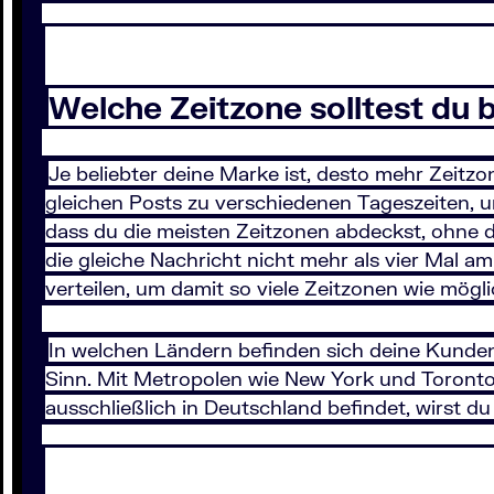
Welche Zeitzone solltest du 
Je beliebter deine Marke ist, desto mehr Zeitz
gleichen Posts zu verschiedenen Tageszeiten, um 
dass du die meisten Zeitzonen abdeckst, ohne di
die gleiche Nachricht nicht mehr als vier Mal am
verteilen, um damit so viele Zeitzonen wie mögl
In welchen Ländern befinden sich deine Kunde
Sinn. Mit Metropolen wie New York und Toronto
ausschließlich in Deutschland befindet, wirst d