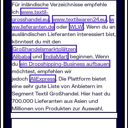
Für inländische Verzeichnisse empfehle
ich
www.textil-
grosshandel.eu
,
www.textilwaren24.eu
,
w
ww.lieferanten.de
oder
WLW
. Wenn du an
ausländischen Lieferanten interessiert bist,
könntest du mit den
Großhandelsmarktplätzen
Alibaba
und
IndiaMart
beginnen. Wenn
du
ein Dropshipping-Business aufbauen
möchtest, empfehlen wir
jedoch
AliExpress
. Die Plattform bietet
eine sehr gute Liste von Anbietern im
Segment Textil Großhandel. Hier hast du
700.000 Lieferanten aus Asien und
Millionen von Produkten zur Auswahl.