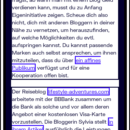
verdienen kann, musst du zu Anfang
Eigeninitiative zeigen. Scheue dich also
nicht, dich mit anderen Bloggern in deiner
Nähe zu vernetzen, um herauszufinden,
auf welche Möglichkeiten du evtl.
aufspringen kannst. Du kannst passende
Marken auch selbst ansprechen, um ihnen
mitzuteilen, dass du über
ein affines
Publikum
verfügst und für eine
Kooperation offen bist.
Der Reiseblog
lifestyle-adventures.com
arbeitete mit der BBBank zusammen um
die Bank als solche und vor allem deren
Angebot einer kostenlosen Visa-Karte
vorzustellen. Die Bloggerin Sylvia stellt
in
ihrem Artikel
ausführlich die Leistungen