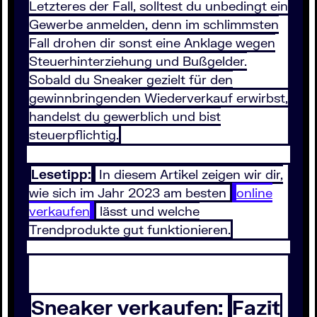
Letzteres der Fall, solltest du unbedingt ein
Gewerbe anmelden, denn im schlimmsten
Fall drohen dir sonst eine Anklage wegen
Steuerhinterziehung und Bußgelder.
Sobald du Sneaker gezielt für den
gewinnbringenden Wiederverkauf erwirbst,
handelst du gewerblich und bist
steuerpflichtig.
Lesetipp:
In diesem Artikel zeigen wir dir,
wie sich im Jahr 2023 am besten
online
verkaufen
lässt und welche
Trendprodukte gut funktionieren.
Sneaker verkaufen:
Fazit