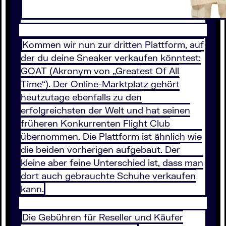
Kommen wir nun zur dritten Plattform, auf
der du deine Sneaker verkaufen könntest:
GOAT (Akronym von „Greatest Of All
Time“). Der Online-Marktplatz gehört
heutzutage ebenfalls zu den
erfolgreichsten der Welt und hat seinen
früheren Konkurrenten Flight Club
übernommen. Die Plattform ist ähnlich wie
die beiden vorherigen aufgebaut. Der
kleine aber feine Unterschied ist, dass man
dort auch gebrauchte Schuhe verkaufen
kann.
Die Gebühren für Reseller und Käufer