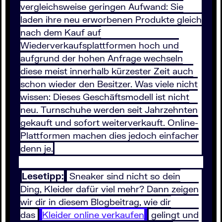
vergleichsweise geringen Aufwand: Sie
laden ihre neu erworbenen Produkte gleich
nach dem Kauf auf
Wiederverkaufsplattformen hoch und
aufgrund der hohen Anfrage wechseln
diese meist innerhalb kürzester Zeit auch
schon wieder den Besitzer. Was viele nicht
wissen: Dieses Geschäftsmodell ist nicht
neu. Turnschuhe werden seit Jahrzehnten
gekauft und sofort weiterverkauft. Online-
Plattformen machen dies jedoch einfacher
denn je.
Lesetipp:
Sneaker sind nicht so dein
Ding, Kleider dafür viel mehr? Dann zeigen
wir dir in diesem Blogbeitrag, wie dir
das
Kleider online verkaufen
gelingt und