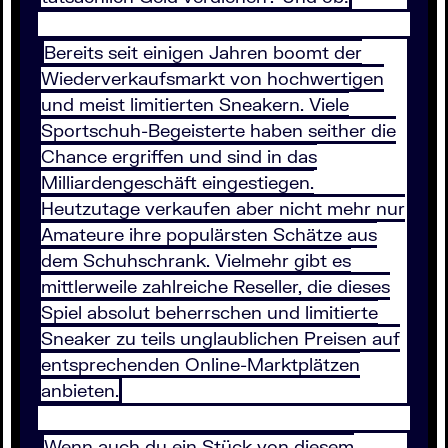
Bereits seit einigen Jahren boomt der
Wiederverkaufsmarkt von hochwertigen
und meist limitierten Sneakern. Viele
Sportschuh-Begeisterte haben seither die
Chance ergriffen und sind in das
Milliardengeschäft eingestiegen.
Heutzutage verkaufen aber nicht mehr nur
Amateure ihre populärsten Schätze aus
dem Schuhschrank. Vielmehr gibt es
mittlerweile zahlreiche Reseller, die dieses
Spiel absolut beherrschen und limitierte
Sneaker zu teils unglaublichen Preisen auf
entsprechenden Online-Marktplätzen
anbieten.
Wenn auch du ein Stück von diesem