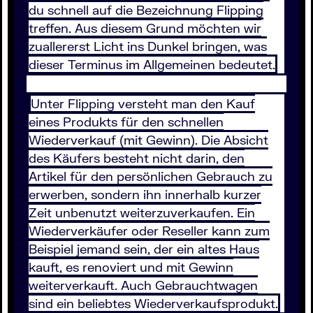
du schnell auf die Bezeichnung Flipping
treffen. Aus diesem Grund möchten wir
zuallererst Licht ins Dunkel bringen, was
dieser Terminus im Allgemeinen bedeutet.
Unter Flipping versteht man den Kauf
eines Produkts für den schnellen
Wiederverkauf (mit Gewinn). Die Absicht
des Käufers besteht nicht darin, den
Artikel für den persönlichen Gebrauch zu
erwerben, sondern ihn innerhalb kurzer
Zeit unbenutzt weiterzuverkaufen. Ein
Wiederverkäufer oder Reseller kann zum
Beispiel jemand sein, der ein altes Haus
kauft, es renoviert und mit Gewinn
weiterverkauft. Auch Gebrauchtwagen
sind ein beliebtes Wiederverkaufsprodukt.