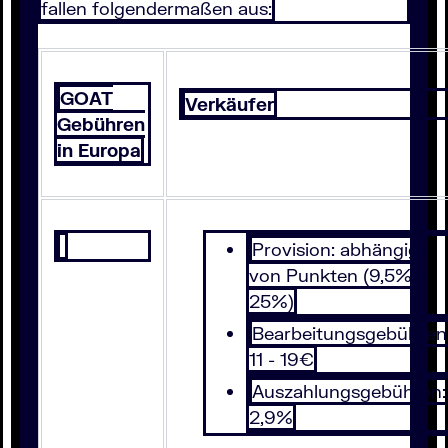
fallen folgendermaßen aus:
GOAT
Verkäufer
Gebühren
in Europa
Provision: abhängig
von Punkten (9,5% -
25%)
Bearbeitungsgebühren
11 - 19€
Auszahlungsgebühren:
2,9%