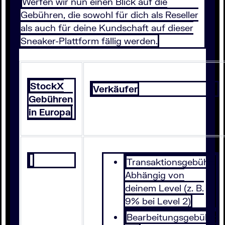
Werfen wir nun einen Blick auf die
Gebühren, die sowohl für dich als Reseller
als auch für deine Kundschaft auf dieser
Sneaker-Plattform fällig werden.
StockX
Verkäufer
Gebühren
in Europa
Transaktionsgebühr:
Abhängig von
deinem Level (z. B.
9% bei Level 2)
Bearbeitungsgebühr: