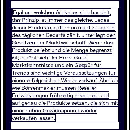
Egal um welchen Artikel es sich handelt,
das Prinzip ist immer das gleiche. Jedes
dieser Produkte, sofern es nicht zu denen
des täglichen Bedarfs zählt, unterliegt den
Gesetzen der Marktwirtschaft. Wenn das
Produkt beliebt und die Menge begrenzt
ist, erhöht sich der Preis. Gute
Marktkenntnisse und ein Gespür für
Trends sind wichtige Voraussetzungen für
einen erfolgreichen Wiederverkauf. Ähnlich
wie Börsenmakler müssen Reseller
Entwicklungen frühzeitig erkennen und
auf genau die Produkte setzen, die sich mit
einer hohen Gewinnspanne wieder
verkaufen lassen.