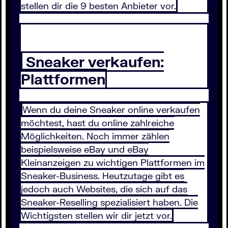
stellen dir die 9 besten Anbieter vor.
Sneaker verkaufen:
Plattformen
Wenn du deine Sneaker online verkaufen
möchtest, hast du online zahlreiche
Möglichkeiten. Noch immer zählen
beispielsweise eBay und eBay
Kleinanzeigen zu wichtigen Plattformen im
Sneaker-Business. Heutzutage gibt es
jedoch auch Websites, die sich auf das
Sneaker-Reselling spezialisiert haben. Die
Wichtigsten stellen wir dir jetzt vor.