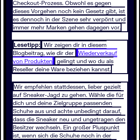
Checkout-Prozess. Obwohl es gegen
dieses Vorgehen noch kein Gesetz gibt, ist
es dennoch in der Szene sehr verpönt und
immer mehr Marken gehen dagegen vor.
Lesetipp:
Wir zeigen dir in diesem
Blogbeitrag, wie dir der
Wiederverkauf
von Produkten
gelingt und wo du als
Reseller deine Ware beziehen kannst.
Wir empfehlen stattdessen, lieber gezielt
auf Sneaker-Jagd zu gehen. Wähle die für
dich und deine Zielgruppe passenden
Schuhe aus und achte unbedingt darauf,
dass die Sneaker neu und ungetragen den
Besitzer wechseln. Ein großer Pluspunkt
ist, wenn sich die Schuhe noch in der