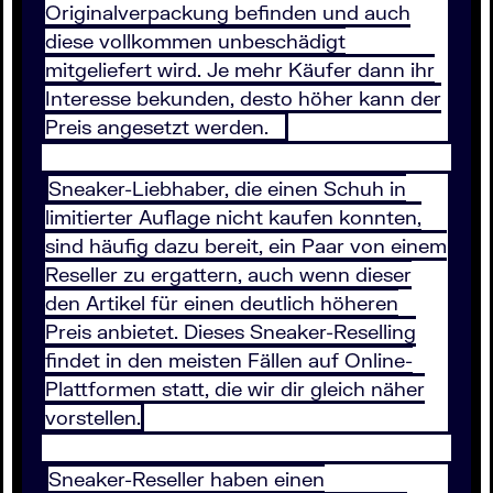
Originalverpackung befinden und auch
diese vollkommen unbeschädigt
mitgeliefert wird. Je mehr Käufer dann ihr
Interesse bekunden, desto höher kann der
Preis angesetzt werden.
Sneaker-Liebhaber, die einen Schuh in
limitierter Auflage nicht kaufen konnten,
sind häufig dazu bereit, ein Paar von einem
Reseller zu ergattern, auch wenn dieser
den Artikel für einen deutlich höheren
Preis anbietet. Dieses Sneaker-Reselling
findet in den meisten Fällen auf Online-
Plattformen statt, die wir dir gleich näher
vorstellen.
Sneaker-Reseller haben einen