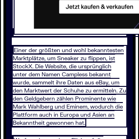
Einer der größten und wohl bekanntesten
Marktplätze, um Sneaker zu flippen, ist
StockX. Die Website, die ursprünglich
unter dem Namen Campless bekannt
wurde, sammelt ihre Daten aus eBay, um
den Marktwert der Schuhe zu ermitteln. Zu
den Geldgebern zählen Prominente wie
Mark Wahlberg und Eminem, wodurch die
Plattform auch in Europa und Asien an
Bekanntheit gewonnen hat.