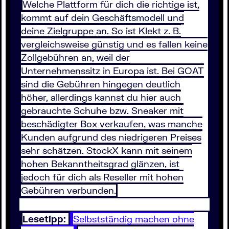
Welche Plattform für dich die richtige ist,
kommt auf dein Geschäftsmodell und
deine Zielgruppe an. So ist Klekt z. B.
vergleichsweise günstig und es fallen keine
Zollgebühren an, weil der
Unternehmenssitz in Europa ist. Bei GOAT
sind die Gebühren hingegen deutlich
höher, allerdings kannst du hier auch
gebrauchte Schuhe bzw. Sneaker mit
beschädigter Box verkaufen, was manche
Kunden aufgrund des niedrigeren Preises
sehr schätzen. StockX kann mit seinem
hohen Bekanntheitsgrad glänzen, ist
jedoch für dich als Reseller mit hohen
Gebühren verbunden.
Lesetipp:
Selbstständig machen ohne