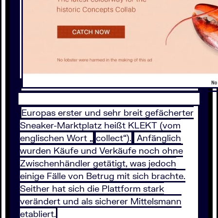
Europas erster und sehr breit gefächerter
Sneaker-Marktplatz heißt KLEKT (vom
englischen Wort „
collect“).
Anfänglich
wurden Käufe und Verkäufe noch ohne
Zwischenhändler getätigt, was jedoch
einige Fälle von Betrug mit sich brachte.
Seither hat sich die Plattform stark
verändert und als sicherer Mittelsmann
etabliert.