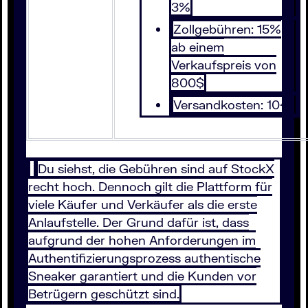
3%
Zollgebühren: 15%
ab einem
Verkaufspreis von
800$
Versandkosten: 10€
Du siehst, die Gebühren sind auf StockX
recht hoch. Dennoch gilt die Plattform für
viele Käufer und Verkäufer als die erste
Anlaufstelle. Der Grund dafür ist, dass
aufgrund der hohen Anforderungen im
Authentifizierungsprozess authentische
Sneaker garantiert und die Kunden vor
Betrügern geschützt sind.