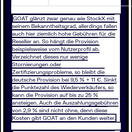
GOAT glänzt zwar genau wie StockX mit
seinem Bekanntheitsgrad, allerdings fallen
auch hier ziemlich hohe Gebühren für die
Reseller an. So hängt die Provision
beispielsweise vom Nutzerprofil ab.
Verzeichnet dieses nur wenige
Stornierungen oder
Zertifizierungsprobleme, so bleibt die
deutsche Provision bei 9,5 % + 11 €. Sinkt
die Punktezahl des Wiederverkäufers, so
kann die Provision auf bis zu 25 %
ansteigen. Auch die Auszahlungsgebühren
von 2,9 % sind nicht ohne, denn diese
Kosten gibt GOAT an den Kunden weiter.