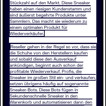
Stückzahl auf den Markt. Diese Sneaker
haben einen riesigen Kundenstamm und
sind äußerst begehrte Produkte unter
Sammlern. Das macht sie wiederum zu
einem optimalen Produkt für
Wiederverkäufer.
Reseller gehen in der Regel so vor, dass sie
die Schuhe von den Herstellern kaufen
und sobald diese den Ausverkauf
ankündigen, beginnt auch schon der
profitable Wiederverkauf. Profis, die
Sneaker im großen Stil ein- und verkaufen,
setzen übrigens häufig auf sogenannte
Sneaker-Bots. Diese Bots fügen in
Sekundenschnelle Sneaker in den
Warenkorb und automatisieren dann den