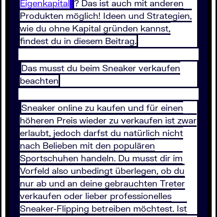
Eigenkapital
? Das ist auch mit anderen
Produkten möglich! Ideen und Strategien,
wie du ohne Kapital gründen kannst,
findest du in diesem Beitrag.
Das musst du beim Sneaker verkaufen
beachten
Sneaker online zu kaufen und für einen
höheren Preis wieder zu verkaufen ist zwar
erlaubt, jedoch darfst du natürlich nicht
nach Belieben mit den populären
Sportschuhen handeln. Du musst dir im
Vorfeld also unbedingt überlegen, ob du
nur ab und an deine gebrauchten Treter
verkaufen oder lieber professionelles
Sneaker-Flipping betreiben möchtest. Ist