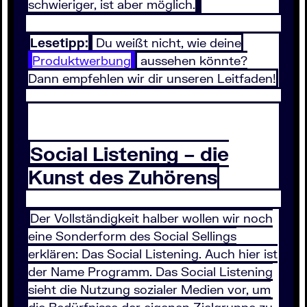
schwieriger, ist aber möglich.
Lesetipp:
Du weißt nicht, wie deine
Produktwerbung
aussehen könnte?
Dann empfehlen wir dir unseren Leitfaden!
Social Listening – die
Kunst des Zuhörens
Der Vollständigkeit halber wollen wir noch
eine Sonderform des Social Sellings
erklären: Das Social Listening. Auch hier ist
der Name Programm. Das Social Listening
sieht die Nutzung sozialer Medien vor, um