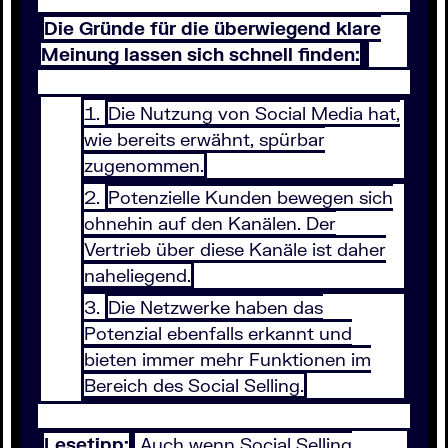
Die Gründe für die überwiegend klare
Meinung lassen sich schnell finden:
Die Nutzung von Social Media hat,
wie bereits erwähnt, spürbar
zugenommen.
Potenzielle Kunden bewegen sich
ohnehin auf den Kanälen. Der
Vertrieb über diese Kanäle ist daher
naheliegend.
Die Netzwerke haben das
Potenzial ebenfalls erkannt und
bieten immer mehr Funktionen im
Bereich des Social Selling.
Lesetipp:
Auch wenn Social Selling