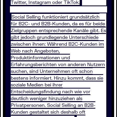
Twitter, Instagram oder TikTok.
Social Selling funktioniert grundsätzlich
für B2C- und B2B-Kunden, da es für beide
Zielgruppen entsprechende Kanäle gibt. Es
gibt jedoch grundlegende Unterschiede
zwischen ihnen: Während B2C-Kunden im
Web nach Angeboten,
Produktinformationen und
Erfahrungsberichten von anderen Nutzern
suchen, sind Unternehmen oft schon
bestens informiert. Hinzu kommt, dass sie
soziale Medien bei ihrer
Entscheidungsfindung nach wie vor
deutlich weniger hinzuziehen als
Privatpersonen. Social Selling an B2B-
Kunden gestaltet sich deshalb oft