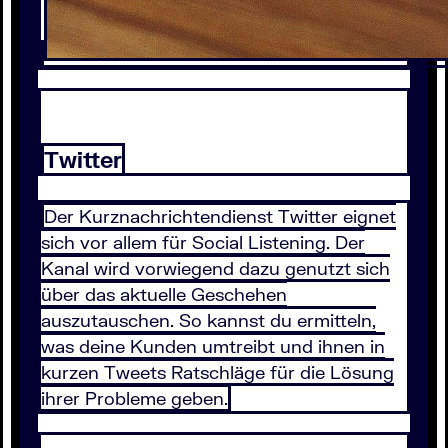
Twitter
Der Kurznachrichtendienst Twitter eignet
sich vor allem für Social Listening. Der
Kanal wird vorwiegend dazu genutzt sich
über das aktuelle Geschehen
auszutauschen. So kannst du ermitteln,
was deine Kunden umtreibt und ihnen in
kurzen Tweets Ratschläge für die Lösung
ihrer Probleme geben.