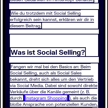
Wie du trotzdem mit Social Selling
erfolgreich sein kannst, erklären wir dir in
diesem Beitrag.
Was ist Social Selling?
Fangen wir mal bei den Basics an: Beim
Social Selling, auch als Social Sales
bekannt, dreht sich alles um den Vertrieb
via Social Media. Dabei sind sowohl direkte
Verkäufe über die Kanäle gemeint (z. B.
durch
Instagram Shopping
), als auch die
bloße Ansprache von potenziellen Kunden,