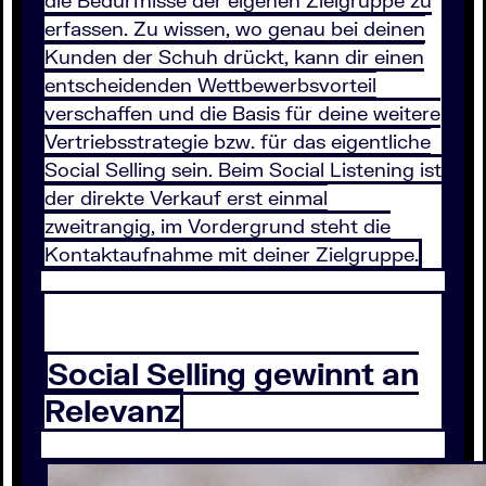
die Bedürfnisse der eigenen Zielgruppe zu
erfassen. Zu wissen, wo genau bei deinen
Kunden der Schuh drückt, kann dir einen
entscheidenden Wettbewerbsvorteil
verschaffen und die Basis für deine weitere
Vertriebsstrategie bzw. für das eigentliche
Social Selling sein. Beim Social Listening ist
der direkte Verkauf erst einmal
zweitrangig, im Vordergrund steht die
Kontaktaufnahme mit deiner Zielgruppe.
Social Selling gewinnt an
Relevanz