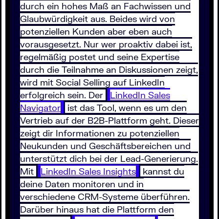
durch ein hohes Maß an Fachwissen und
Glaubwürdigkeit aus. Beides wird von
potenziellen Kunden aber eben auch
vorausgesetzt. Nur wer proaktiv dabei ist,
regelmäßig postet und seine Expertise
durch die Teilnahme an Diskussionen zeigt,
wird mit Social Selling auf LinkedIn
erfolgreich sein. Der
LinkedIn Sales
Navigator
ist das Tool, wenn es um den
Vertrieb auf der B2B-Plattform geht. Dieser
zeigt dir Informationen zu potenziellen
Neukunden und Geschäftsbereichen und
unterstützt dich bei der Lead-Generierung.
Mit
LinkedIn Sales Insights
kannst du
deine Daten monitoren und in
verschiedene CRM-Systeme überführen.
Darüber hinaus hat die Plattform den