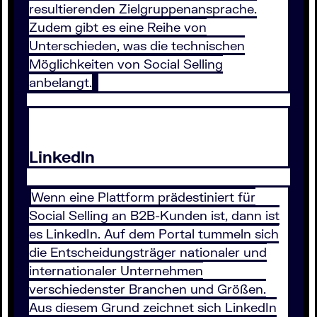
resultierenden Zielgruppenansprache.
Zudem gibt es eine Reihe von
Unterschieden, was die technischen
Möglichkeiten von Social Selling
anbelangt.
LinkedIn
Wenn eine Plattform prädestiniert für
Social Selling an B2B-Kunden ist, dann ist
es LinkedIn. Auf dem Portal tummeln sich
die Entscheidungsträger nationaler und
internationaler Unternehmen
verschiedenster Branchen und Größen.
Aus diesem Grund zeichnet sich LinkedIn