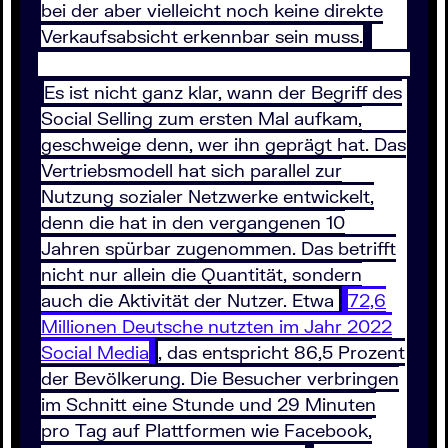
bei der aber vielleicht noch keine direkte
Verkaufsabsicht erkennbar sein muss.
Es ist nicht ganz klar, wann der Begriff des
Social Selling zum ersten Mal aufkam,
geschweige denn, wer ihn geprägt hat. Das
Vertriebsmodell hat sich parallel zur
Nutzung sozialer Netzwerke entwickelt,
denn die hat in den vergangenen 10
Jahren spürbar zugenommen. Das betrifft
nicht nur allein die Quantität, sondern
auch die Aktivität der Nutzer. Etwa
72,6
Millionen Deutsche nutzten im Jahr 2022
Social Media
, das entspricht 86,5 Prozent
der Bevölkerung. Die Besucher verbringen
im Schnitt eine Stunde und 29 Minuten
pro Tag auf Plattformen wie Facebook,