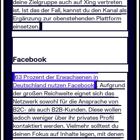
deine Zielgruppe auch auf Xing vertreten
ist. Ist das der Fall, kannst du den Kanal als
Ergänzung zur obenstehenden Plattform
einsetzen.
Facebook
63 Prozent der Erwachsenen in
Deutschland nutzen Facebook
. Aufgrund
der großen Reichweite eignet sich das
Netzwerk sowohl für die Ansprache von
B2C- als auch B2B-Kunden. Diese wollen
jedoch weniger über ihr privates Profil
kontaktiert werden. Vielmehr solltest du
deinen Fokus auf Inhalte legen, mit denen