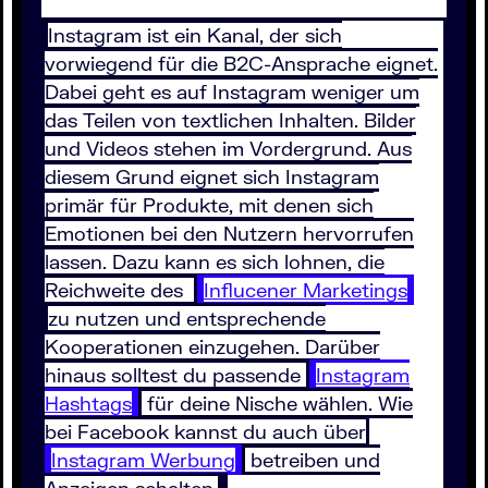
Instagram ist ein Kanal, der sich
vorwiegend für die B2C-Ansprache eignet.
Dabei geht es auf Instagram weniger um
das Teilen von textlichen Inhalten. Bilder
und Videos stehen im Vordergrund. Aus
diesem Grund eignet sich Instagram
primär für Produkte, mit denen sich
Emotionen bei den Nutzern hervorrufen
lassen. Dazu kann es sich lohnen, die
Reichweite des
Influcener Marketings
zu nutzen und entsprechende
Kooperationen einzugehen. Darüber
hinaus solltest du passende
Instagram
Hashtags
für deine Nische wählen. Wie
bei Facebook kannst du auch über
Instagram Werbung
betreiben und