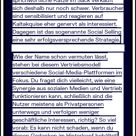
sprichwörtliche Katze im Sack verkauft
sich deshalb nur noch schwer. Verbraucher
sind sensibilisiert und reagieren auf
Kaltakquise eher genervt als interessiert.
Dagegen ist das sogenannte Social Selling
eine sehr erfolgsversprechende Strategie.
Wie der Name schon vermuten lässt,
stehen bei diesem Vertriebsmodell
verschiedene Social-Media-Plattformen im
Fokus. Du fragst dich vielleicht, wie eine
Synergie aus sozialen Medien und Vertrieb
funktionieren kann, schließlich sind die
Nutzer meistens als Privatpersonen
unterwegs und verfolgen weniger
geschäftliche Interessen, richtig? So viel
vorab: Es kann nicht schaden, wenn du
diesen Gedanken im Hinterkopf behältst!