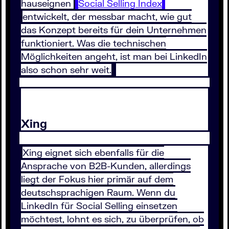
hauseignen
Social Selling Index
entwickelt, der messbar macht, wie gut
das Konzept bereits für dein Unternehmen
funktioniert. Was die technischen
Möglichkeiten angeht, ist man bei LinkedIn
also schon sehr weit.
Xing
Xing eignet sich ebenfalls für die
Ansprache von B2B-Kunden, allerdings
liegt der Fokus hier primär auf dem
deutschsprachigen Raum. Wenn du
LinkedIn für Social Selling einsetzen
möchtest, lohnt es sich, zu überprüfen, ob