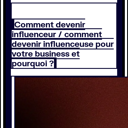
Comment devenir
influenceur / comment
devenir influenceuse pour
votre business et
pourquoi ?