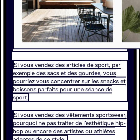
Si vous vendez des articles de sport, par
exemple des sacs et des gourdes, vous
pourriez vous concentrer sur les snacks et
boissons parfaits pour une séance de
sport.
Si vous vendez des vêtements sportswear,
pourquoi ne pas traiter de l’esthétique hip-
hop ou encore des artistes ou athlètes
adeptes de ce style.