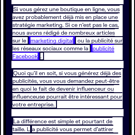
Si vous gérez une boutique en ligne, vous
avez probablement déjà mis en place une
stratégie marketing. Si ce n’est pas le cas,
nous avons rédigé de nombreux articles
sur le
marketing digital
ou la publicité sur
les réseaux sociaux comme la
publicité
Facebook
.
Quoi qu’il en soit, si vous générez déjà des
publicités, vous vous demandez peut-être
en quoi le fait de devenir influenceur ou
influenceuse pourrait être intéressant pour
votre entreprise.
La différence est simple et pourtant de
taille. L
a publicité vous permet d’attirer