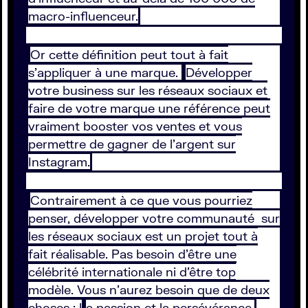
macro-influenceur.
Or cette définition peut tout à fait
s’appliquer à une marque.
Développer
votre business sur les réseaux sociaux et
faire de votre marque une référence peut
vraiment booster vos ventes et vous
permettre de gagner de l’argent sur
Instagram.
Contrairement à ce que vous pourriez
penser, développer votre communauté sur
les réseaux sociaux est un projet tout à
fait réalisable. Pas besoin d’être une
célébrité internationale ni d’être top
modèle. Vous n’aurez besoin que de deux
choses : l
a passion et la persévérance.