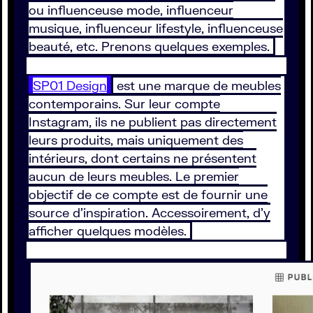
ou influenceuse mode, influenceur
musique, influenceur lifestyle, influenceuse
beauté, etc. Prenons quelques exemples.
SP01 Design
est une marque de meubles
contemporains. Sur leur compte
Instagram, ils ne publient pas directement
leurs produits, mais uniquement des
intérieurs, dont certains ne présentent
aucun de leurs meubles. Le premier
objectif de ce compte est de fournir une
source d’inspiration. Accessoirement, d’y
afficher quelques modèles.