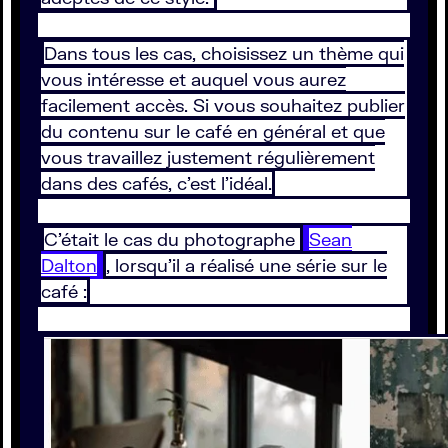
Dans tous les cas, choisissez un thème qui
vous intéresse et auquel vous aurez
facilement accès. Si vous souhaitez publier
du contenu sur le café en général et que
vous travaillez justement régulièrement
dans des cafés, c’est l’idéal.
C’était le cas du photographe
Sean
Dalton
, lorsqu’il a réalisé une série sur le
café :