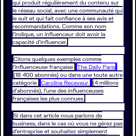
qui produit régulièrement du contenu sur
le réseau social, avec une communauté qui
le suit et qui fait confiance à ses avis et
recommandations. Comme son nom
l’indique, un influenceur doit avoir la
capacité d’influencer.
Citons quelques exemples comme
l’influenceuse française
The Daily Paris
(18 400 abonnés) ou dans une toute autre
catégorie
Caroline Receveur
(4 millions
d’abonnés), l’une des influenceuses
françaises les plus connues.
Si dans cet article nous parlons de
business, dans le cas où vous ne gérez pas
d’entreprise et souhaitez simplement