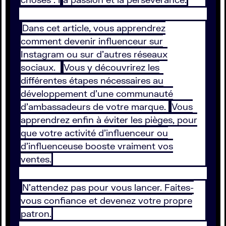
Dans cet article, vous apprendrez
comment devenir influenceur sur
Instagram ou sur d’autres réseaux
sociaux.
Vous y découvrirez les
différentes étapes nécessaires au
développement d’une communauté
d’ambassadeurs de votre marque.
Vous
apprendrez enfin à éviter les pièges, pour
que votre activité d’influenceur ou
d’influenceuse booste vraiment vos
ventes.
N’attendez pas pour vous lancer. Faites-
vous confiance et devenez votre propre
patron.