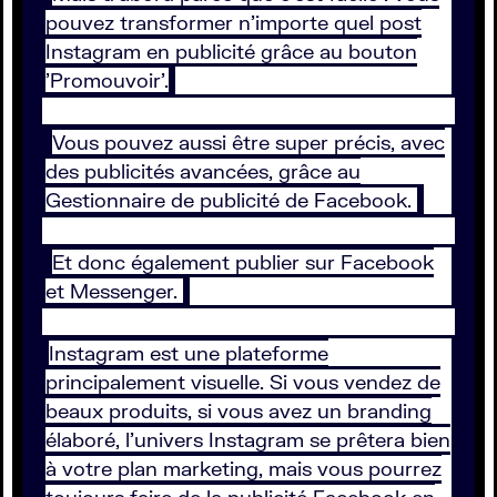
pouvez transformer n'importe quel post
Instagram en publicité grâce au bouton
'Promouvoir'.
Vous pouvez aussi être super précis, avec
des publicités avancées, grâce au
Gestionnaire de publicité de Facebook.
Et donc également publier sur Facebook
et Messenger.
Instagram est une plateforme
principalement visuelle. Si vous vendez de
beaux produits, si vous avez un branding
élaboré, l’univers Instagram se prêtera bien
à votre plan marketing, mais vous pourrez