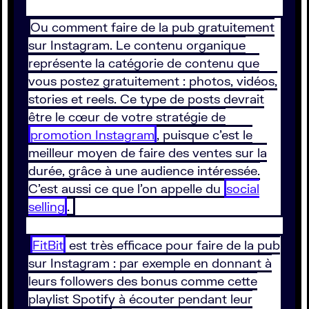
Ou comment faire de la pub gratuitement
sur Instagram. Le contenu organique
représente la catégorie de contenu que
vous postez gratuitement : photos, vidéos,
stories et reels. Ce type de posts devrait
être le cœur de votre stratégie de
promotion Instagram
, puisque c’est le
meilleur moyen de faire des ventes sur la
durée, grâce à une audience intéressée.
C’est aussi ce que l’on appelle du
social
selling
.
FitBit
est très efficace pour faire de la pub
sur Instagram : par exemple en donnant à
leurs followers des bonus comme cette
playlist Spotify à écouter pendant leur