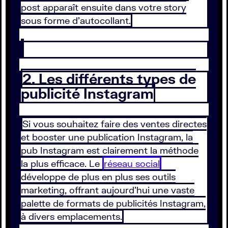
post apparaît ensuite dans votre story
sous forme d’autocollant.
2. Les différents types de
publicité Instagram
Si vous souhaitez faire des ventes directes
et booster une publication Instagram, la
pub Instagram est clairement la méthode
la plus efficace. Le
réseau social
développe de plus en plus ses outils
marketing, offrant aujourd’hui une vaste
palette de formats de publicités Instagram,
à divers emplacements.