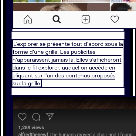
L’explorer se présente tout d’abord sous la
forme d’une grille. Les publicités
n’apparaissent jamais là. Elles s’afficheront
dans le fil explorer, auquel on accède en
cliquant sur l’un des contenus proposés
sur la grille.