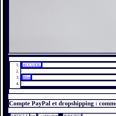
ACCUEIL
/
Blog
/
Compte PayPal et dropshipping : comment
ARTICLE
par
La rédaction
26/04/2022