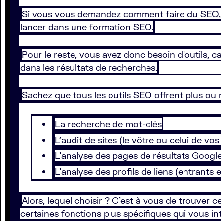
Si vous vous demandez comment faire du SEO, li
lancer dans une formation SEO.
Pour le reste, vous avez donc besoin d’outils, 
dans les résultats de recherches.
Sachez que tous les outils SEO offrent plus ou 
La recherche de mot-clés
L’audit de sites (le vôtre ou celui de vo
L’analyse des pages de résultats Googl
L’analyse des profils de liens (entrants 
Alors, lequel choisir ? C’est à vous de trouver ce
certaines fonctions plus spécifiques qui vous inté