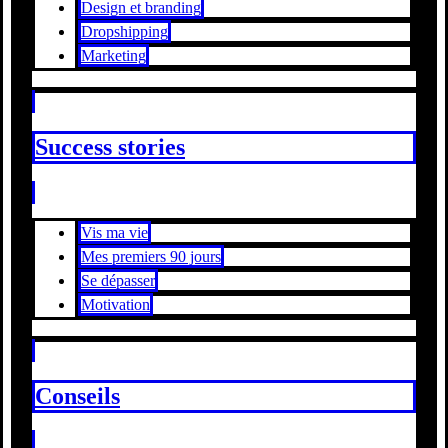
Design et branding
Dropshipping
Marketing
Success stories
Vis ma vie
Mes premiers 90 jours
Se dépasser
Motivation
Conseils