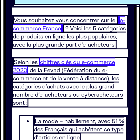
Vous souhaitez vous concentrer sur le
e-
commerce France
? Voici les 5 catégories
de produits en ligne les plus populaires,
avec la plus grande part d’e-acheteurs.
Selon les
chiffres clés du e-commerce
2020
de la Fevad (Fédération du e-
commerce et de la vente à distance), les
catégories d’achats avec le plus grand
nombre d’e-acheteurs ou cyberacheteurs
sont :
La mode – habillement, avec 51 %
des Français qui achètent ce type
d’articles en ligne