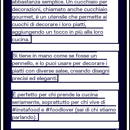
abbastanza semplice. Un cucchiaio per
decorazioni, chiamato anche cucchiaio
gourmet, è un utensile che permette ai
cuochi di decorare i loro piatti,
aggiungendo un tocco in più alla loro
cucina.
Si tiene in mano come se fosse un
pennello, e lo puoi usare per decorare i
piatti con diverse salse, creando disegni
precisi ed eleganti.
È perfetto per chi prende la cucina
seriamente, soprattutto per chi vive di
#instafood e #foodlover (sai di chi stiamo
parlando).