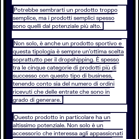
Potrebbe sembrarti un prodotto troppo
semplice, ma i prodotti semplici spesso
sono quelli dal potenziale più alto.
Non solo, è anche un prodotto sportivo e
questa tipologia è sempre un’ottima scelta
soprattutto per il dropshipping. È spesso
tra le cinque categorie di prodotti più di
successo con questo tipo di business,
tenendo conto sia del numero di ordini
ricevuti che delle entrate che sono in
grado di generare.
Questo prodotto in particolare ha un
altissimo potenziale. Non solo è un
accessorio che interessa agli appassionati