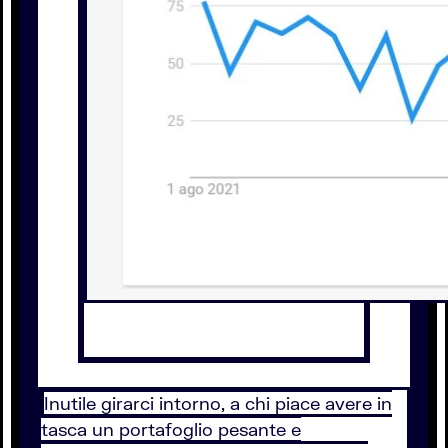
Inutile girarci intorno, a chi piace avere in
tasca un portafoglio pesante e