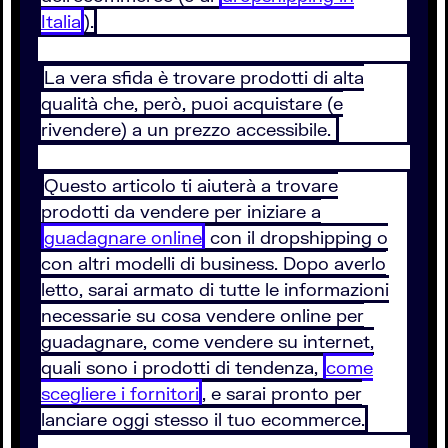
Italia
).
La vera sfida è trovare prodotti di alta
qualità che, però, puoi acquistare (e
rivendere) a un prezzo accessibile.
Questo articolo ti aiuterà a trovare
prodotti da vendere per iniziare a
guadagnare online
con il dropshipping o
con altri modelli di business. Dopo averlo
letto, sarai armato di tutte le informazioni
necessarie su cosa vendere online per
guadagnare, come vendere su internet,
quali sono i prodotti di tendenza,
come
scegliere i fornitori
, e sarai pronto per
lanciare oggi stesso il tuo ecommerce.