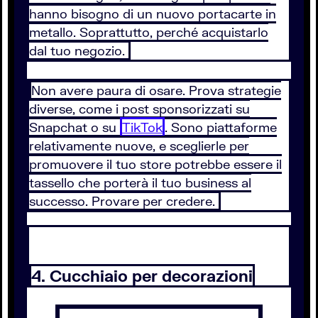
hanno bisogno di un nuovo portacarte in
metallo. Soprattutto, perché acquistarlo
dal tuo negozio.
Non avere paura di osare. Prova strategie
diverse, come i post sponsorizzati su
Snapchat o su
TikTok
. Sono piattaforme
relativamente nuove, e sceglierle per
promuovere il tuo store potrebbe essere il
tassello che porterà il tuo business al
successo. Provare per credere.
4. Cucchiaio per decorazioni