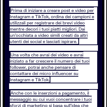
Prima di iniziare a creare post e video per
Instagram e TikTok, ordina dei campioni e
utilizzali per registrare dei brevi video
mentre decori i tuoi piatti migliori. Dai
un’occhiata a video simili creati da altri
utenti dei social e lasciati ispirare.
Una volta che avrai dei video e avrai
iniziato a far crescere il numero dei tuoi
follower, potrai anche pensare di
contattare dei micro influencer su
Instagram e TikTok.
Anche con le inserzioni a pagamento, il
messaggio su cui vuoi concentrare i tuoi
sforzi di marketing si basa sull’idea che