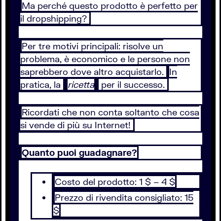
Ma perché questo prodotto è perfetto per
il dropshipping?
Per tre motivi principali: risolve un
problema, è economico e le persone non
saprebbero dove altro acquistarlo.
In
pratica, la
ricetta
per il successo.
Ricordati che non conta soltanto che cosa
si vende di più su Internet!
Quanto puoi guadagnare?
Costo del prodotto: 1 $ – 4 $
Prezzo di rivendita consigliato: 15
$