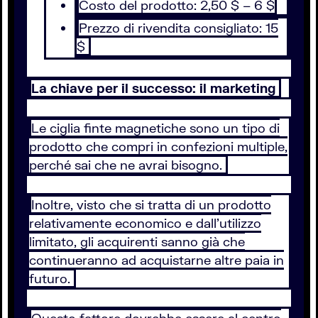
Costo del prodotto: 2,50 $ – 6 $
Prezzo di rivendita consigliato: 15
$
La chiave per il successo: il marketing
Le ciglia finte magnetiche sono un tipo di
prodotto che compri in confezioni multiple,
perché sai che ne avrai bisogno.
Inoltre, visto che si tratta di un prodotto
relativamente economico e dall’utilizzo
limitato, gli acquirenti sanno già che
continueranno ad acquistarne altre paia in
futuro.