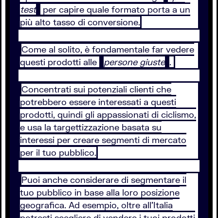
test
per capire quale formato porta a un
più alto tasso di conversione.
Come al solito, è fondamentale far vedere
questi prodotti alle
persone giuste
.
Concentrati sui potenziali clienti che
potrebbero essere interessati a questi
prodotti, quindi gli appassionati di ciclismo,
e usa la targettizzazione basata su
interessi per creare segmenti di mercato
per il tuo pubblico.
Puoi anche considerare di segmentare il
tuo pubblico in base alla loro posizione
geografica. Ad esempio, oltre all’Italia
potresti scegliere di vendere i tuoi prodotti