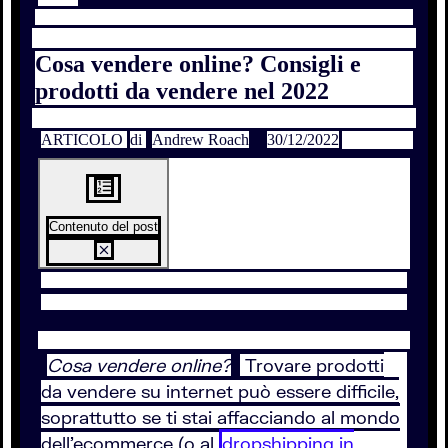
Cosa vendere online? Consigli e
prodotti da vendere nel 2022
ARTICOLO
di
Andrew Roach
30/12/2022
Contenuto del post
Cosa vendere online?
Trovare prodotti
da vendere su internet può essere difficile,
soprattutto se ti stai affacciando al mondo
dell’ecommerce (o al
dropshipping in