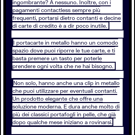
ingombrante? A nessuno. Inoltre, con i
pagamenti contactless sempre più
frequenti, portarsi dietro contanti e decine
di carte di credito è a dir poco inutile.
I portacarte in metallo hanno un comodo
spazio dove puoi riporre le tue carte, e ti
basta premere un tasto per poterle
prendere ogni volta che ne hai bisogno.
Non solo, hanno anche una clip in metallo
che puoi utilizzare per eventuali contanti.
Un prodotto elegante che offre una
soluzione moderna. E dura anche molto di
più dei classici portafogli in pelle, che già
dopo qualche mese iniziano a rovinarsi.