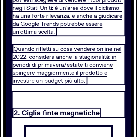
negli Stati Uniti: è un’area dove il ciclismo
ha una forte rilevanza, e anche a giudicare
da Google Trends potrebbe essere
un’ottima scelta.
Quando rifletti su cosa vendere online nel
2022, considera anche la stagionalità: in
periodi di primavera/estate ti conviene
spingere maggiormente il prodotto e
investire un budget più alto.
2. Ciglia finte magnetiche