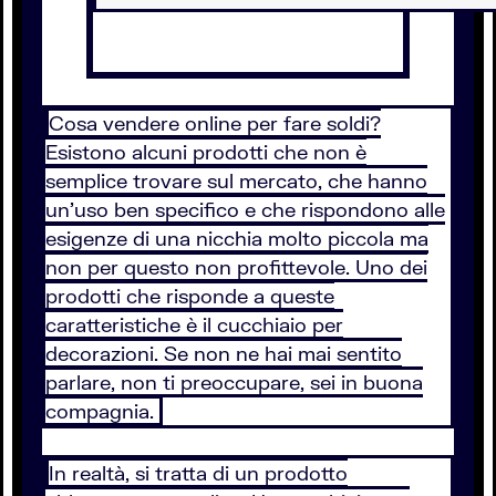
Cosa vendere online per fare soldi?
Esistono alcuni prodotti che non è
semplice trovare sul mercato, che hanno
un'uso ben specifico e che rispondono alle
esigenze di una nicchia molto piccola ma
non per questo non profittevole. Uno dei
prodotti che risponde a queste
caratteristiche è il cucchiaio per
decorazioni. Se non ne hai mai sentito
parlare, non ti preoccupare, sei in buona
compagnia.
In realtà, si tratta di un prodotto