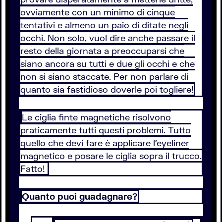
ovviamente con un minimo di cinque
tentativi e almeno un paio di ditate negli
occhi. Non solo, vuol dire anche passare il
resto della giornata a preoccuparsi che
siano ancora su tutti e due gli occhi e che
non si siano staccate. Per non parlare di
quanto sia fastidioso doverle poi togliere!
Le ciglia finte magnetiche risolvono
praticamente tutti questi problemi. Tutto
quello che devi fare è applicare l’eyeliner
magnetico e posare le ciglia sopra il trucco.
Fatto!
Quanto puoi guadagnare?