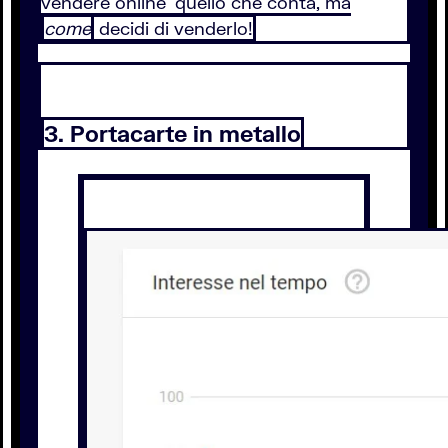
vendere online' quello che conta, ma
come
decidi di venderlo!
3. Portacarte in metallo