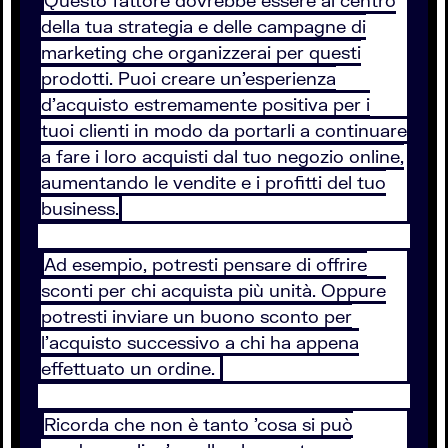
Questo fattore dovrebbe essere al centro
della tua strategia e delle campagne di
marketing che organizzerai per questi
prodotti. Puoi creare un’esperienza
d’acquisto estremamente positiva per i
tuoi clienti in modo da portarli a continuare
a fare i loro acquisti dal tuo negozio online,
aumentando le vendite e i profitti del tuo
business.
Ad esempio, potresti pensare di offrire
sconti per chi acquista più unità. Oppure
potresti inviare un buono sconto per
l’acquisto successivo a chi ha appena
effettuato un ordine.
Ricorda che non è tanto 'cosa si può