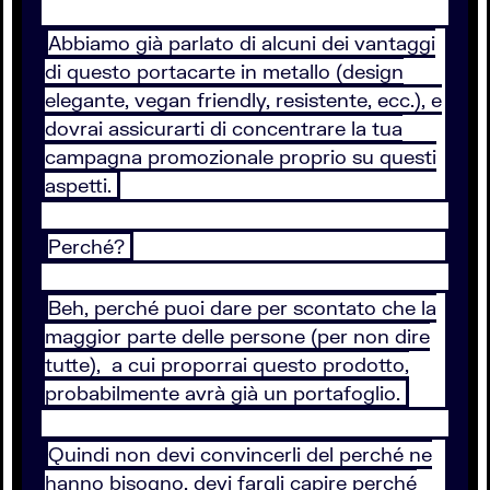
Abbiamo già parlato di alcuni dei vantaggi
di questo portacarte in metallo (design
elegante, vegan friendly, resistente, ecc.), e
dovrai assicurarti di concentrare la tua
campagna promozionale proprio su questi
aspetti.
Perché?
Beh, perché puoi dare per scontato che la
maggior parte delle persone (per non dire
tutte), a cui proporrai questo prodotto,
probabilmente avrà già un portafoglio.
Quindi non devi convincerli del perché ne
hanno bisogno, devi fargli capire perché