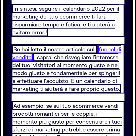
In sintesi, seguire il calendario 2022 per il
marketing del tuo ecommerce ti farà
risparmiare tempo e fatica, e ti aiuterà a
evitare errori!
Se hai letto il nostro articolo sul
funnel di
vendita
, saprai che risvegliare l’interesse
dei tuoi visitatori al momento giusto e nel
modo giusto è fondamentale per spingerli
a effettuare l’acquisto. E un calendario di
marketing ti aiuterà a fare proprio questo.
Ad esempio, se sul tuo ecommerce vendi
prodotti romantici per le coppie, il
momento più giusto per concentrare i tuoi
sforzi di marketing potrebbe essere prima