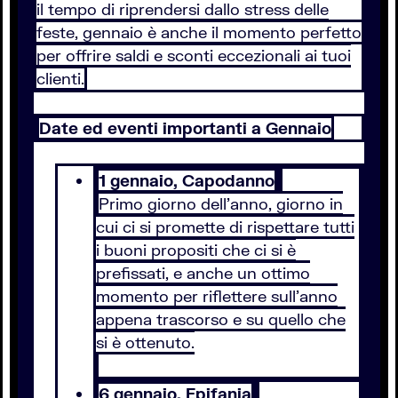
il tempo di riprendersi dallo stress delle
feste, gennaio è anche il momento perfetto
per offrire saldi e sconti eccezionali ai tuoi
clienti.
Date ed eventi importanti a Gennaio
1 gennaio, Capodanno
Primo giorno dell’anno, giorno in
cui ci si promette di rispettare tutti
i buoni propositi che ci si è
prefissati, e anche un ottimo
momento per riflettere sull’anno
appena trascorso e su quello che
si è ottenuto.
6 gennaio, Epifania