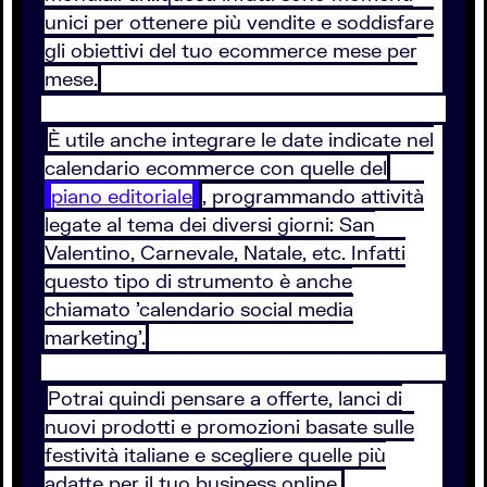
unici per ottenere più vendite e soddisfare
gli obiettivi del tuo ecommerce mese per
mese.
È utile anche integrare le date indicate nel
calendario ecommerce con quelle del
piano editoriale
, programmando attività
legate al tema dei diversi giorni: San
Valentino, Carnevale, Natale, etc. Infatti
questo tipo di strumento è anche
chiamato 'calendario social media
marketing'.
Potrai quindi pensare a offerte, lanci di
nuovi prodotti e promozioni basate sulle
festività italiane e scegliere quelle più
adatte per il tuo business online.