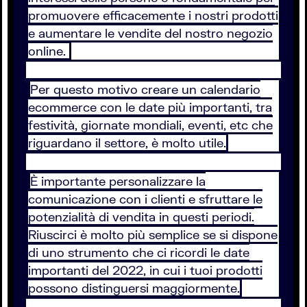
promuovere efficacemente i nostri prodotti
e aumentare le vendite del nostro negozio
online.
Per questo motivo creare un calendario
ecommerce con le date più importanti, tra
festività, giornate mondiali, eventi, etc che
riguardano il settore, è molto utile.
È importante personalizzare la
comunicazione con i clienti e sfruttare le
potenzialità di vendita in questi periodi.
Riuscirci è molto più semplice se si dispone
di uno strumento che ci ricordi le date
importanti del 2022, in cui i tuoi prodotti
possono distinguersi maggiormente.