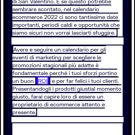
di San Valentino. E se questo potrebbe
sembrare scontato, nel calendario
ecommerce 2022 ci sono tantissime date
importanti, periodi caldi e opportunità che
siamo sicuri non vorrai lasciarti sfuggire.
Avere e seguire un calendario per gli
eventi di marketing per scegliere le
promozioni stagionali più adatte è
fondamentale perché i tuoi sforzi portino
un buon
ROI
e per far felici i tuoi clienti.
Presentandogli i prodotti giustial momento
giusto, farai capire loro di essere un
proprietario di ecommerce attento e
presente.