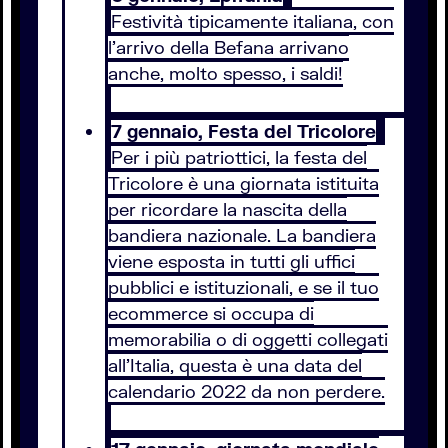
Festività tipicamente italiana, con
l’arrivo della Befana arrivano
anche, molto spesso, i saldi!
7 gennaio, Festa del Tricolore
Per i più patriottici, la festa del
Tricolore è una giornata istituita
per ricordare la nascita della
bandiera nazionale. La bandiera
viene esposta in tutti gli uffici
pubblici e istituzionali, e se il tuo
ecommerce si occupa di
memorabilia o di oggetti collegati
all’Italia, questa è una data del
calendario 2022 da non perdere.