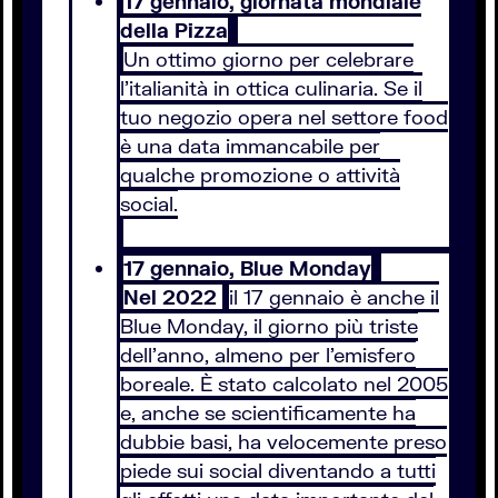
17 gennaio, giornata mondiale
della Pizza
Un ottimo giorno per celebrare
l'italianità in ottica culinaria. Se il
tuo negozio opera nel settore food
è una data immancabile per
qualche promozione o attività
social.
17 gennaio, Blue Monday
Nel 2022
il 17 gennaio è anche il
Blue Monday, il giorno più triste
dell'anno, almeno per l'emisfero
boreale. È stato calcolato nel 2005
e, anche se scientificamente ha
dubbie basi, ha velocemente preso
piede sui social diventando a tutti