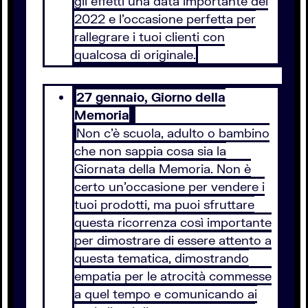
gli effetti una data importante del
2022 e l'occasione perfetta per
rallegrare i tuoi clienti con
qualcosa di originale.
27 gennaio, Giorno della
Memoria
Non c’è scuola, adulto o bambino
che non sappia cosa sia la
Giornata della Memoria. Non è
certo un’occasione per vendere i
tuoi prodotti, ma puoi sfruttare
questa ricorrenza così importante
per dimostrare di essere attento a
questa tematica, dimostrando
empatia per le atrocità commesse
a quel tempo e comunicando ai