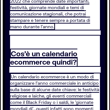
2022 che comprende date importanti,
festività, giornate mondiali e temi di
comunicazione stagionali, che potrai
stampare e tenere sempre a portata di
mano durante l'anno.
Cos'è un calendario
ecommerce quindi?
Un calendario ecommerce è un modo di
organizzare l'anno commerciale in anticipo
sulla base di alcune date chiave: le festività
religiose e laiche, gli eventi commerciali
come il Black Friday o i saldi, le 'giornate
mondiali di'...questi infatti sono momenti