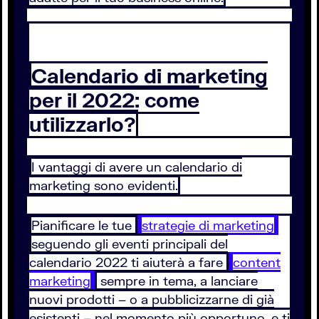
Calendario di marketing
per il 2022: come
utilizzarlo?
I vantaggi di avere un calendario di
marketing sono evidenti.
Pianificare le tue
strategie di marketing
seguendo gli eventi principali del
calendario 2022 ti aiuterà a fare
content
marketing
sempre in tema, a lanciare
nuovi prodotti – o a pubblicizzarne di già
esistenti – nel momento più opportuno, e ti