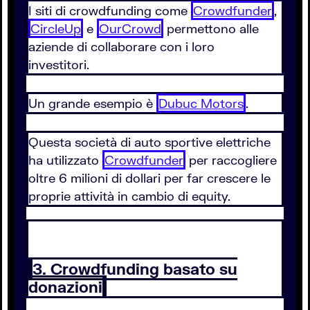
I siti di crowdfunding come
Crowdfunder
,
CircleUp
e
OurCrowd
permettono alle
aziende di collaborare con i loro
investitori.
Un grande esempio è
Dubuc Motors
.
Questa società di auto sportive elettriche
ha utilizzato
Crowdfunder
per raccogliere
oltre 6 milioni di dollari per far crescere le
proprie attività in cambio di equity.
3. Crowdfunding basato su
donazioni