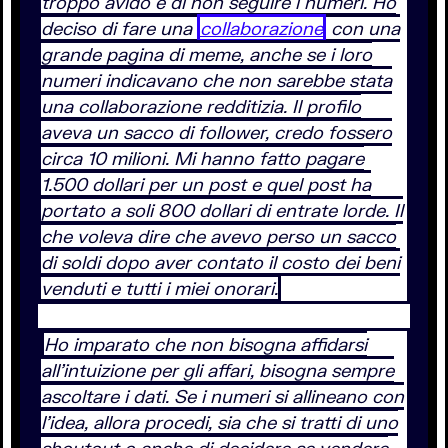
troppo avido e di non seguire i numeri. Ho
deciso di fare una
collaborazione
con una
grande pagina di meme, anche se i loro
numeri indicavano che non sarebbe stata
una collaborazione redditizia. Il profilo
aveva un sacco di follower, credo fossero
circa 10 milioni. Mi hanno fatto pagare
1.500 dollari per un post e quel post ha
portato a soli 800 dollari di entrate lorde. Il
che voleva dire che avevo perso un sacco
di soldi dopo aver contato il costo dei beni
venduti e tutti i miei onorari.
Ho imparato che non bisogna affidarsi
all’intuizione per gli affari, bisogna sempre
ascoltare i dati. Se i numeri si allineano con
l’idea, allora procedi, sia che si tratti di uno