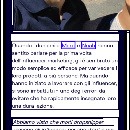
Quando i due amici
Marc
e
Noah
hanno
sentito parlare per la prima volta
dell’influencer marketing, gli è sembrato un
modo semplice ed efficace per var vedere i
loro prodotti a più persone. Ma quando
hanno iniziato a lavorare con gli influencer,
si sono imbattuti in uno degli errori da
evitare che ha rapidamente insegnato loro
una dura lezione.
Abbiamo visto che molti dropshipper
usavano gli influencer per shoutout o per