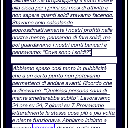
fallimento nel dropshipping è stato volare
alla cieca per i primi sei mesi di attività e
non sapere quanti soldi stavamo facendo.
Stavamo solo calcolando
approssimativamente i nostri profitti nella
nostra mente, pensando di fare soldi, ma
poi guardavamo i nostri conti bancari e
pensavamo: “Dove sono i soldi?”.
Abbiamo speso così tanto in pubblicità
che a un certo punto non potevamo
permetterci di andare avanti. Ricordo che
ci dicevamo: “Qualsiasi persona sana di
mente smetterebbe subito”. Lavoravamo
24 ore su 24, 7 giorni su 7. Provavamo
letteralmente le stesse cose più e più volte,
e niente funzionava. Abbiamo iniziato a
provare
strategie
diverse, e alla fine