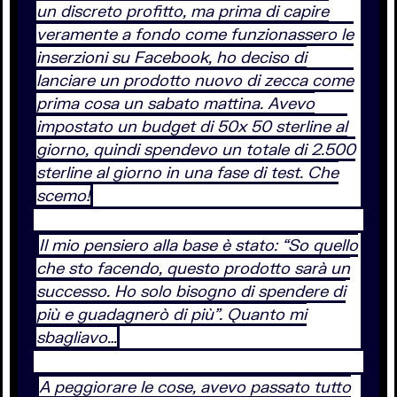
un discreto profitto, ma prima di capire
veramente a fondo come funzionassero le
inserzioni su Facebook, ho deciso di
lanciare un prodotto nuovo di zecca come
prima cosa un sabato mattina. Avevo
impostato un budget di 50x 50 sterline al
giorno, quindi spendevo un totale di 2.500
sterline al giorno in una fase di test. Che
scemo!
Il mio pensiero alla base è stato: “So quello
che sto facendo, questo prodotto sarà un
successo. Ho solo bisogno di spendere di
più e guadagnerò di più”. Quanto mi
sbagliavo…
A peggiorare le cose, avevo passato tutto