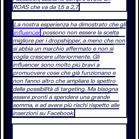
ROAS che va da 1,5 a 2,7.
La nostra esperienza ha dimostrato che gli
influencer
possono non essere la scelta
migliore per i dropshipper, a meno che non
si abbia un marchio affermato e non si
voglia crescere ulteriormente. Gli
influencer sono molto più bravi a
promuovere cose che già funzionano e
non fanno altro che ampliare lo spettro
delle possibilità di targeting. Ma bisogna
essere pronti a spendere una grande
somma, e ad avere più rischi rispetto alle
inserzioni su Facebook.