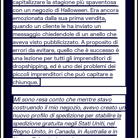
capitalizzare la stagione più spaventosa
con un negozio di Halloween. Era ancora
emozionata dalla sua prima vendita,
quando un cliente le ha inviato un
messaggio chiedendole di un anello che
aveva visto pubblicizzato. A proposito di
errori da evitare, quello che è successo è
una lezione per tutti gli imprenditori di
dropshipping, ed è uno dei problemi dei
piccoli imprenditori che può capitare a
chiunque.
Mi sono resa conto che mentre stavo
costruendo il mio negozio, avevo creato un
nuovo profilo di spedizione per stabilire la
spedizione gratuita negli Stati Uniti, nel
Regno Unito, in Canada, in Australia e in