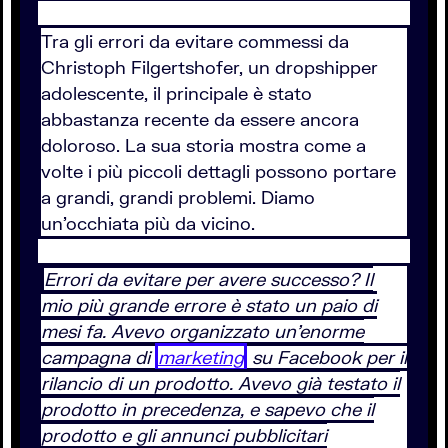
Tra gli errori da evitare commessi da
Christoph Filgertshofer, un dropshipper
adolescente, il principale è stato
abbastanza recente da essere ancora
doloroso. La sua storia mostra come a
volte i più piccoli dettagli possono portare
a grandi, grandi problemi. Diamo
un’occhiata più da vicino.
Errori da evitare per avere successo? Il
mio più grande errore è stato un paio di
mesi fa. Avevo organizzato un’enorme
campagna di
marketing
su Facebook per il
rilancio di un prodotto. Avevo già testato il
prodotto in precedenza, e sapevo che il
prodotto e gli annunci pubblicitari