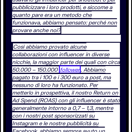
pubblicizzare i loro prodotti, e siccome a
quanto pare era un metodo che
funzionava, abbiamo pensato: perché non
provare anche noi?
Così abbiamo provato alcune
collaborazioni con influencer in diverse
nicchie, la maggior parte dei quali con circa
50.000 – 150.000
follower
. Abbiamo
pagato tra i 100 e i 300 euro a post, ma
nessuno di loro ha funzionato. Per
metterlo in prospettiva, il nostro Return on
Ad Spend (ROAS) con gli influencer è stato
generalmente intorno a 0,7 – 1,3, mentre
con i nostri post sponsorizzati su
Instagram e le nostre pubblicità su
Facebook, abbiamo sempre avuto un