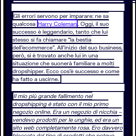
Gli errori servono per imparare: ne sa
qualcosa
Harry Coleman
. Oggi, il suo
successo è leggendario, tanto che lui
stesso si fa chiamare “la bestia
dell’ecommerce”. All’inizio del suo business,
però, si è trovato anche lui in una
situazione che suonerà familiare a molti
dropshipper. Ecco cos’è successo e come
ha fatto a uscirne.
Il mio più grande fallimento nel
dropshipping è stato con il mio primo
negozio online. Era un negozio di nicchia –
vendevo prodotti per le unghie, ed era un
sito web completamente rosa. Ero davvero
bloccata dal tipo di prodotti che potevo