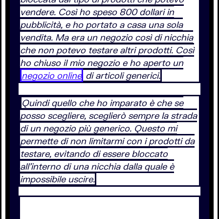
vendere. Così ho speso 800 dollari in
pubblicità, e ho portato a casa una sola
vendita. Ma era un negozio così di nicchia
che non potevo testare altri prodotti. Così
ho chiuso il mio negozio e ho aperto un
negozio online
di articoli generici.
Quindi quello che ho imparato è che se
posso scegliere, sceglierò sempre la strada
di un negozio più generico. Questo mi
permette di non limitarmi con i prodotti da
testare, evitando di essere bloccato
all’interno di una nicchia dalla quale è
impossibile uscire.