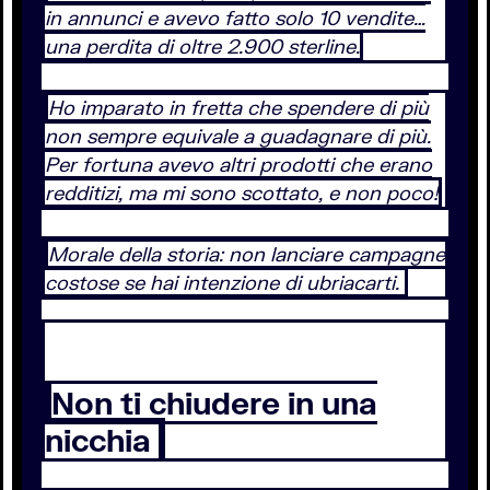
in annunci e avevo fatto solo 10 vendite…
una perdita di oltre 2.900 sterline.
Ho imparato in fretta che spendere di più
non sempre equivale a guadagnare di più.
Per fortuna avevo altri prodotti che erano
redditizi, ma mi sono scottato, e non poco!
Morale della storia: non lanciare campagne
costose se hai intenzione di ubriacarti.
Non ti chiudere in una
nicchia