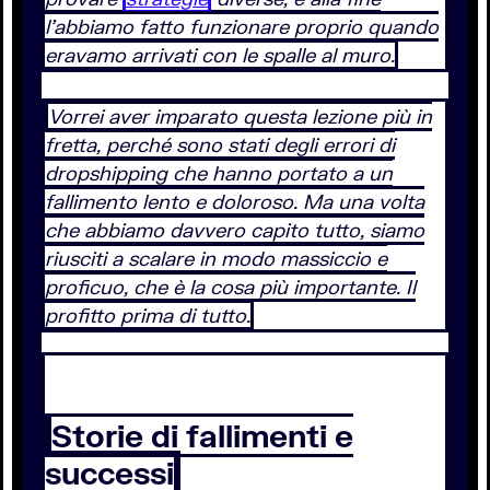
l’abbiamo fatto funzionare proprio quando
eravamo arrivati con le spalle al muro.
Vorrei aver imparato questa lezione più in
fretta, perché sono stati degli errori di
dropshipping che hanno portato a un
fallimento lento e doloroso. Ma una volta
che abbiamo davvero capito tutto, siamo
riusciti a scalare in modo massiccio e
proficuo, che è la cosa più importante. Il
profitto prima di tutto.
Storie di fallimenti e
successi