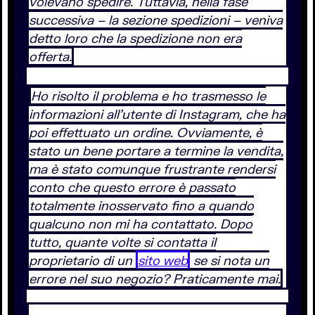
volevano spedire. Tuttavia, nella fase
successiva – la sezione spedizioni – veniva
detto loro che la spedizione non era
offerta.
Ho risolto il problema e ho trasmesso le
informazioni all’utente di Instagram, che ha
poi effettuato un ordine. Ovviamente, è
stato un bene portare a termine la vendita,
ma è stato comunque frustrante rendersi
conto che questo errore è passato
totalmente inosservato fino a quando
qualcuno non mi ha contattato. Dopo
tutto, quante volte si contatta il
proprietario di un
sito web
se si nota un
errore nel suo negozio? Praticamente mai.