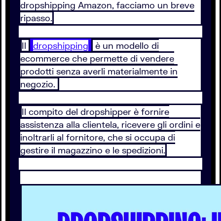
dropshipping Amazon, facciamo un breve
ripasso.
Il
dropshipping
è un modello di
ecommerce che permette di vendere
prodotti senza averli materialmente in
negozio.
Il compito del dropshipper è fornire
assistenza alla clientela, ricevere gli ordini e
inoltrarli al fornitore, che si occupa di
gestire il magazzino e le spedizioni.