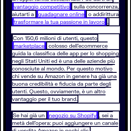
vantaggio competitivo
sulla concorrenza,
aiutarti a
guadagnare online
o addirittura
trasformare la tua passione in lavoro
.
Con 150,6 milioni di utenti, questo
marketplace
colosso dell’ecommerce
guida la classifica delle app per lo shopping
negli Stati Uniti ed è una delle aziende più
conosciute al mondo. Per questo motivo
chi vende su Amazon in genere ha già una
buona credibilità e fiducia da parte degli
utenti. Questo, ovviamente, è un altro
vantaggio per il tuo brand.
Se hai già un
negozio su Shopify
, sei a
metà dell’opera: puoi aggiungere un canale
di vendita Amazon in pochi clic.