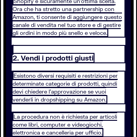
Shopify è sicuramente un’ottima scelta.
Ora che ha stretto una partnership con
Amazon, ti consente di aggiungere questo
canale di vendita nel tuo store e di gestire
gli ordini in modo più snello e veloce.
2. Vendi i prodotti giusti
Esistono diversi requisiti e restrizioni per
determinate categorie di prodotti, quindi
devi chiedere l’approvazione se vuoi
venderli in dropshipping su Amazon.
La procedura non è richiesta per articoli
come libri, computer e videogiochi,
elettronica e cancelleria per ufficio.