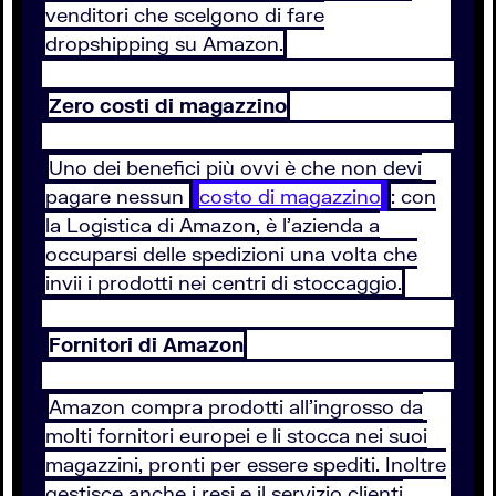
venditori che scelgono di fare
dropshipping su Amazon.
Zero costi di magazzino
Uno dei benefici più ovvi è che non devi
pagare nessun
costo di magazzino
: con
la Logistica di Amazon, è l’azienda a
occuparsi delle spedizioni una volta che
invii i prodotti nei centri di stoccaggio.
Fornitori di Amazon
Amazon compra prodotti all’ingrosso da
molti fornitori europei e li stocca nei suoi
magazzini, pronti per essere spediti. Inoltre
gestisce anche i resi e il servizio clienti