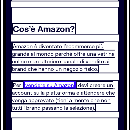
Cos’è Amazon?
Amazon è diventato l’ecommerce più
grande al mondo perché offre una vetrina
online e un ulteriore canale di vendite ai
brand che hanno un negozio fisico.
Per
vendere su Amazon
devi creare un
account sulla piattaforma e attendere che
venga approvato (tieni a mente che non
tutti i brand passano la selezione).