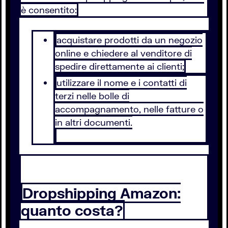
è consentito:
acquistare prodotti da un negozio
online e chiedere al venditore di
spedire direttamente ai clienti;
utilizzare il nome e i contatti di
terzi nelle bolle di
accompagnamento, nelle fatture o
in altri documenti.
Dropshipping Amazon:
quanto costa?