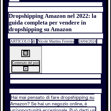
Dropshipping Amazon nel 2022: la
guida completa per vendere in
dropshipping su Amazon
ARTICOLO
di
Nicole Martins Ferreira
24/04/2024
Contenuto del post
Hai mai pensato di fare dropshipping su
Amazon? Se hai un negozio online, è
un’opportunità eccezionale. Può darti un