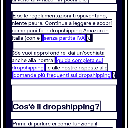
E se le regolamentazioni ti spaventano,
niente paura. Continua a leggere e scopri
come puoi fare dropshipping Amazon in
Italia (con e
senza partita IVA
).
(Se vuoi approfondire, dai un’occhiata
anche alla nostra
guida completa sul
dropshipping
e alle nostre risposte alle
domande più frequenti sul dropshipping
)
Cos’è il dropshipping?
Prima di parlare ci come funziona il