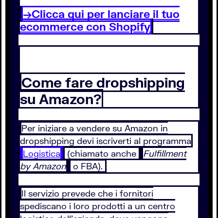
→Clicca qui per lanciare il tuo
ecommerce con Shopify
Come fare dropshipping
su Amazon?
Per iniziare a vendere su Amazon in
dropshipping devi iscriverti al programma
Logistica
(chiamato anche
Fulfillment
by Amazon
o FBA).
Il servizio prevede che i fornitori
spediscano i loro prodotti a un centro