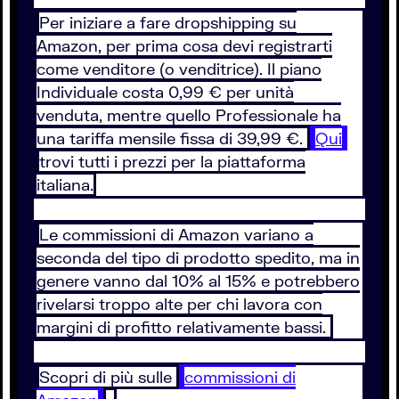
Per iniziare a fare dropshipping su
Amazon, per prima cosa devi registrarti
come venditore (o venditrice). Il piano
Individuale costa 0,99 € per unità
venduta, mentre quello Professionale ha
una tariffa mensile fissa di 39,99 €.
Qui
trovi tutti i prezzi per la piattaforma
italiana.
Le commissioni di Amazon variano a
seconda del tipo di prodotto spedito, ma in
genere vanno dal 10% al 15% e potrebbero
rivelarsi troppo alte per chi lavora con
margini di profitto relativamente bassi.
Scopri di più sulle
commissioni di