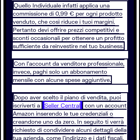
Quello Individuale infatti applica una
commissione di 0,99 € per ogni prodotto
venduto, che così riduce i tuoi margini.
Pertanto devi offrire prezzi competitivi e
sconti occasionali per ottenere un profitto
sufficiente da reinvestire nel tuo business.
Con l’account da venditore professionale,
invece, paghi solo un abbonamento
mensile con alcune spese aggiuntive.
Dopo aver scelto il piano di vendita, puoi
iscriverti a
Seller Central
con un account
Amazon inserendo le tue credenziali o
creandone uno da zero. In seguito ti verrà
richiesto di condividere alcuni dettagli della
tua azienda, come l’indirizzo e i dati fiscali.