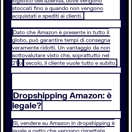
logistico dell’azienda, dove vengono
stoccati fino a quando non vengono
acquistati e spediti ai clienti.
Dato che Amazon è presente in tutto il
globo, può garantire tempi di consegna
veramente ridotti. Un vantaggio da non
sottovalutare visto che, soprattutto nel
21
o
secolo, il cliente vuole tutto e subito.
Dropshipping Amazon: è
legale?
Sì, vendere su Amazon in dropshipping è
legale a patto che vengano rispettate