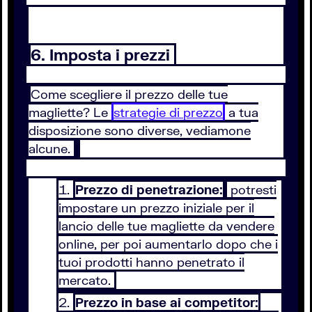
6. Imposta i prezzi
Come scegliere il prezzo delle tue
magliette? Le
strategie di prezzo
a tua
disposizione sono diverse, vediamone
alcune.
Prezzo di penetrazione:
potresti
impostare un prezzo iniziale per il
lancio delle tue magliette da vendere
online, per poi aumentarlo dopo che i
tuoi prodotti hanno penetrato il
mercato.
Prezzo in base ai competitor: