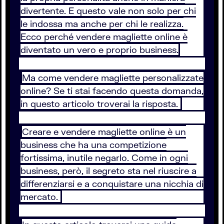
divertente. E questo vale non solo per chi
le indossa ma anche per chi le realizza.
Ecco perché vendere magliette online è
diventato un vero e proprio business.
Ma come vendere magliette personalizzate
online? Se ti stai facendo questa domanda,
in questo articolo troverai la risposta.
Creare e vendere magliette online è un
business che ha una competizione
fortissima, inutile negarlo. Come in ogni
business, però, il segreto sta nel riuscire a
differenziarsi e a conquistare una nicchia di
mercato.