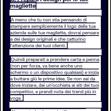
magliette
A meno che tu non stia pensando di
stampare semplicemente il logo della tua
azienda sulle tue magliette, dovrai pensare
a dei design originali e che catturino
l’attenzione dei tuoi clienti.
Quindi preparati a prendere carta e penna
(non per forza, va bene anche uno
schermo o un dispositivo qualsiasi) e inizia
a buttare giù le prime idee. Se non sai da
dove iniziare, dai un’occhiata ai siti dei tuoi
competitor, e prendi nota dei trend più in
voga.