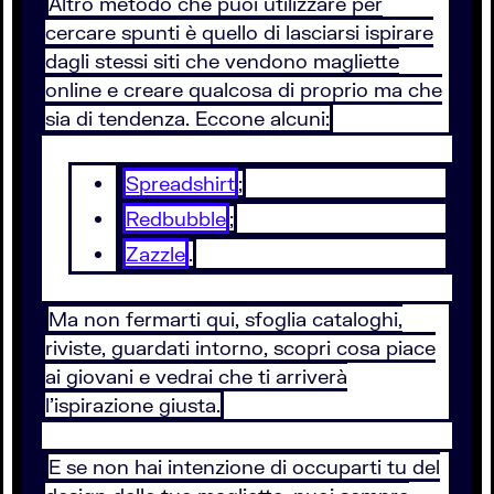
Altro metodo che puoi utilizzare per
cercare spunti è quello di lasciarsi ispirare
dagli stessi siti che vendono magliette
online e creare qualcosa di proprio ma che
sia di tendenza. Eccone alcuni:
Spreadshirt
;
Redbubble
;
Zazzle
.
Ma non fermarti qui, sfoglia cataloghi,
riviste, guardati intorno, scopri cosa piace
ai giovani e vedrai che ti arriverà
l'ispirazione giusta.
E se non hai intenzione di occuparti tu del