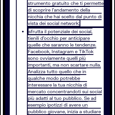
strumento gratuito che ti permette
di scoprire l'andamento della
nicchia che hai scelto dal punto di
vista dei social network;
sfrutta il potenziale dei social,
tienili d'occhio per anticipare
quelle che saranno le tendenze.
Facebook, Instagram e TikTok
sono ovviamente quelli più
importanti, ma non scartare nulla.
Analizza tutto quello che in
qualche modo potrebbe
interessare la tua nicchia di
mercato concentrandoti sui social
più adatti al tuo pubblico. Se ad
esempio ipotizzi di avere un
pubblico giovane, inizia a studiare