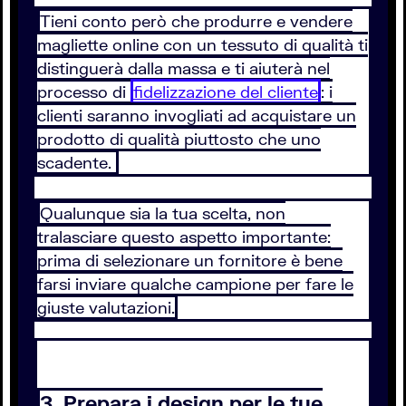
Tieni conto però che produrre e vendere
magliette online con un tessuto di qualità ti
distinguerà dalla massa e ti aiuterà nel
processo di
fidelizzazione del cliente
: i
clienti saranno invogliati ad acquistare un
prodotto di qualità piuttosto che uno
scadente.
Qualunque sia la tua scelta, non
tralasciare questo aspetto importante:
prima di selezionare un fornitore è bene
farsi inviare qualche campione per fare le
giuste valutazioni.
3. Prepara i design per le tue