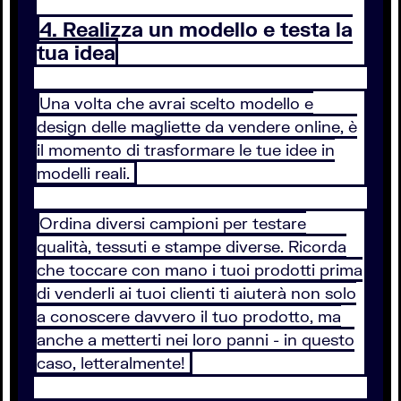
4. Realizza un modello e testa la
tua idea
Una volta che avrai scelto modello e
design delle magliette da vendere online, è
il momento di trasformare le tue idee in
modelli reali.
Ordina diversi campioni per testare
qualità, tessuti e stampe diverse. Ricorda
che toccare con mano i tuoi prodotti prima
di venderli ai tuoi clienti ti aiuterà non solo
a conoscere davvero il tuo prodotto, ma
anche a metterti nei loro panni - in questo
caso, letteralmente!