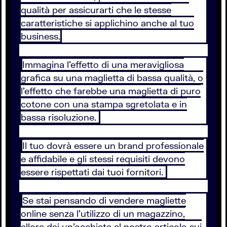
qualità per assicurarti che le stesse
caratteristiche si applichino anche al tuo
business.
Immagina l’effetto di una meravigliosa
grafica su una maglietta di bassa qualità, o
l’effetto che farebbe una maglietta di puro
cotone con una stampa sgretolata e in
bassa risoluzione.
Il tuo dovrà essere un brand professionale
e affidabile e gli stessi requisiti devono
essere rispettati dai tuoi fornitori.
Se stai pensando di vendere magliette
online senza l'utilizzo di un magazzino,
allora dai un'occhiata al nostro articolo sui