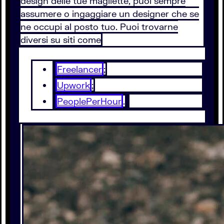
design delle tue magliette, puoi sempre
assumere o ingaggiare un designer che se
ne occupi al posto tuo. Puoi trovarne
diversi su siti come
Freelancer
;
Upwork
;
PeoplePerHour
.