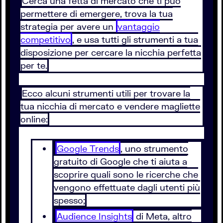
Cerca una fetta di mercato che ti può
permettere di emergere, trova la tua
strategia per avere un
vantaggio
competitivo
, e usa tutti gli strumenti a tua
disposizione per cercare la nicchia perfetta
per te.
Ecco alcuni strumenti utili per trovare la
tua nicchia di mercato e vendere magliette
online:
Google Trends
, uno strumento
gratuito di Google che ti aiuta a
scoprire quali sono le ricerche che
vengono effettuate dagli utenti più
spesso;
Audience Insights
di Meta, altro