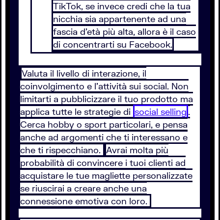
TikTok, se invece credi che la tua
nicchia sia appartenente ad una
fascia d'età più alta, allora è il caso
di concentrarti su Facebook.
Valuta il livello di interazione, il
coinvolgimento e l’attività sui social. Non
limitarti a pubblicizzare il tuo prodotto ma
applica tutte le strategie di
social selling
.
Cerca hobby o sport particolari, e pensa
anche ad argomenti che ti interessano e
che ti rispecchiano.
Avrai molta più
probabilità di convincere i tuoi clienti ad
acquistare le tue magliette personalizzate
se riuscirai a creare anche una
connessione emotiva con loro.