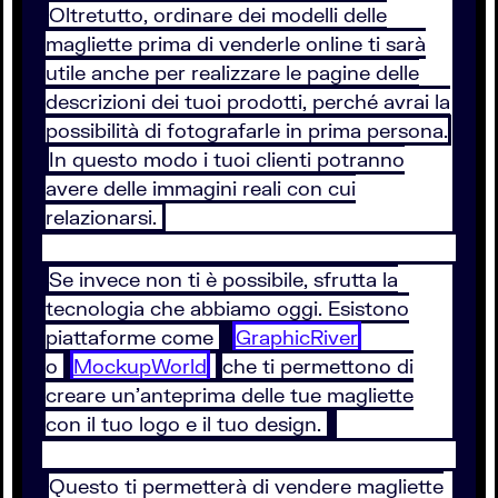
Oltretutto, ordinare dei modelli delle
magliette prima di venderle online ti sarà
utile anche per realizzare le pagine delle
descrizioni dei tuoi prodotti, perché avrai la
possibilità di fotografarle in prima persona.
In questo modo i tuoi clienti potranno
avere delle immagini reali con cui
relazionarsi.
Se invece non ti è possibile, sfrutta la
tecnologia che abbiamo oggi. Esistono
piattaforme come
GraphicRiver
o
MockupWorld
che ti permettono di
creare un'anteprima delle tue magliette
con il tuo logo e il tuo design.
Questo ti permetterà di vendere magliette