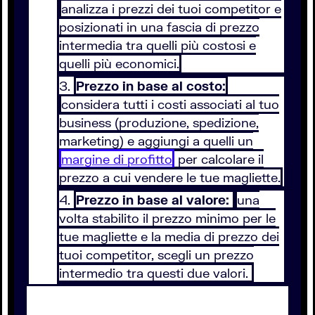
analizza i prezzi dei tuoi competitor e
posizionati in una fascia di prezzo
intermedia tra quelli più costosi e
quelli più economici.
Prezzo in base al costo:
considera tutti i costi associati al tuo
business (produzione, spedizione,
marketing) e aggiungi a quelli un
margine di profitto
per calcolare il
prezzo a cui vendere le tue magliette.
Prezzo in base al valore:
una
volta stabilito il prezzo minimo per le
tue magliette e la media di prezzo dei
tuoi competitor, scegli un prezzo
intermedio tra questi due valori.