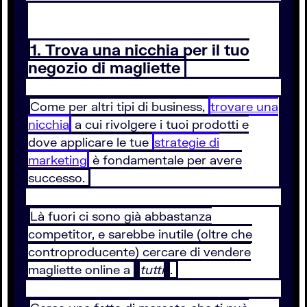
1. Trova una nicchia per il tuo
negozio di magliette
Come per altri tipi di business,
trovare una
nicchia
a cui rivolgere i tuoi prodotti e
dove applicare le tue
strategie di
marketing
è fondamentale per avere
successo.
Là fuori ci sono già abbastanza
competitor, e sarebbe inutile (oltre che
controproducente) cercare di vendere
magliette online a
tutti
.