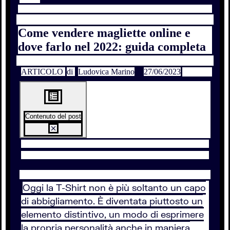
Come vendere magliette online e
dove farlo nel 2022: guida completa
ARTICOLO
di
Ludovica Marino
27/06/2023
Contenuto del post
Oggi la T-Shirt non è più soltanto un capo
di abbigliamento. È diventata piuttosto un
elemento distintivo, un modo di esprimere
la propria personalità anche in maniera