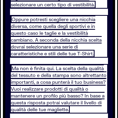
selezionare un certo tipo di vestibilità.
Oppure potresti scegliere una nicchia
diversa, come quella degli sportivi e in
questo caso le taglie e la vestibilità
cambiano. A seconda della nicchia scelta
dovrai selezionare una serie di
caratteristiche e stili delle tue T-Shirt.
Ma non è finita qui. La scelta della qualità
del tessuto e della stampa sono altrettanto
importanti, a cosa punterà il tuo business?
Vuoi realizzare prodotti di qualità o
mantenere un profilo più basso? In base a
questa risposta potrai valutare il livello di
qualità delle tue magliette.