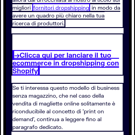
migliori
fornitori dropshipping
in modo da
avere un quadro più chiaro nella tua
ricerca di produttori.
→Clicca qui per lanciare il tuo
ecommerce in dropshipping con
Shopify
Se ti interessa questo modello di business
senza magazzino, che nel caso della
vendita di magliette online solitamente è
riconducibile al concetto di 'print on
demand', continua a leggere fino al
paragrafo dedicato.