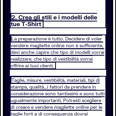
2. Crea gli stili e i modelli delle
tue T-Shirt
La preparazione è tutto. Decidere di voler
vendere magliette online non è sufficiente,
devi anche capire che tipo di modelli vorrai
realizzare, che tipo di vestibilità vorrai
offrire ai tuoi clienti.
Taglie, misure, vestibilità, materiali, tipi di
stampa, qualità...i fattori da prendere in
considerazione sono tantissimi e sono tutti
ugualmente importanti. Potresti scegliere
di creare e vendere magliette online per le
taglie forti e di conseguenza dovrai