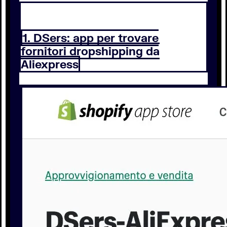
1. DSers: app per trovare
fornitori dropshipping da
Aliexpress