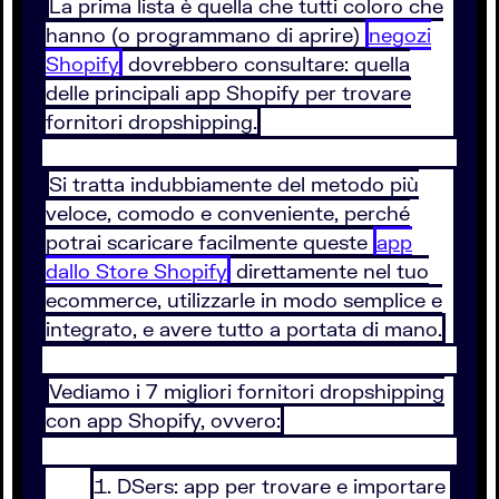
La prima lista è quella che tutti coloro che
hanno (o programmano di aprire)
negozi
Shopify
dovrebbero consultare: quella
delle principali app Shopify per trovare
fornitori dropshipping.
Si tratta indubbiamente del metodo più
veloce, comodo e conveniente, perché
potrai scaricare facilmente queste
app
dallo Store Shopify
direttamente nel tuo
ecommerce, utilizzarle in modo semplice e
integrato, e avere tutto a portata di mano.
Vediamo i 7 migliori fornitori dropshipping
con app Shopify, ovvero:
DSers: app per trovare e importare