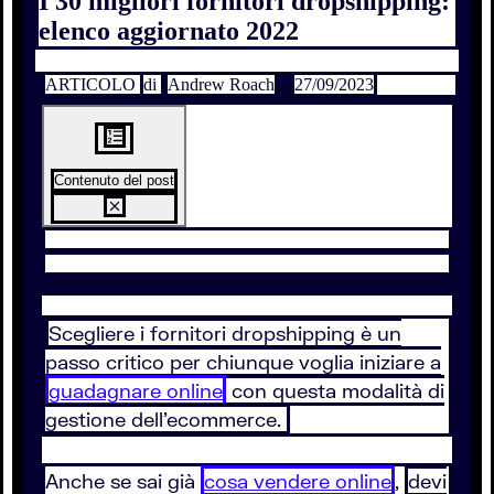
I 30 migliori fornitori dropshipping:
elenco aggiornato 2022
ARTICOLO
di
Andrew Roach
27/09/2023
Contenuto del post
Scegliere i fornitori dropshipping è un
passo critico per chiunque voglia iniziare a
guadagnare online
con questa modalità di
gestione dell'ecommerce.
Anche se sai già
cosa vendere online
,
devi