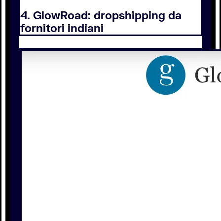
4. GlowRoad: dropshipping da
fornitori indiani