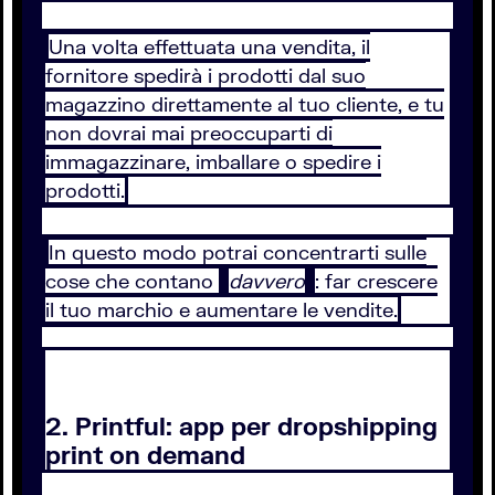
Una volta effettuata una vendita, il
fornitore spedirà i prodotti dal suo
magazzino direttamente al tuo cliente, e tu
non dovrai mai preoccuparti di
immagazzinare, imballare o spedire i
prodotti.
In questo modo potrai concentrarti sulle
cose che contano
davvero
: far crescere
il tuo marchio e aumentare le vendite.
2. Printful: app per dropshipping
print on demand