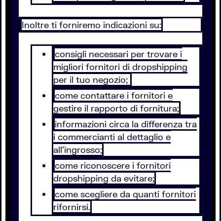
Inoltre ti forniremo indicazioni su:
consigli necessari per trovare i
migliori fornitori di dropshipping
per il tuo negozio;
come contattare i fornitori e
gestire il rapporto di fornitura;
informazioni circa la differenza tra
i commercianti al dettaglio e
all’ingrosso;
come riconoscere i fornitori
dropshipping da evitare;
come scegliere da quanti fornitori
rifornirsi.