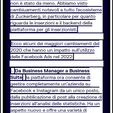
non è stato da meno. Abbiamo visto
cambiuamenti notevoli a tutto l'ecosistema
di Zuckerberg, in particolare per quanto
riguarda le inserzioni e il backend della
piattaforma per gli inserzionisti.
Ecco alcuni dei maggiori cambiamenti del
2020 che hanno un impatto sull'utilizzo
delle Facebook Ads nel 2022:
-
Da Business Manager a Business
Suite
:
la piattaforma ora consente di
gestire completamente un'azienda su
Facebook e Instagram da un unico posto,
dalla pubblicazione di post alla creazione di
inserzioni all'analisi delle statistiche. Ha un
aspetto nuovo e offre una varietà di