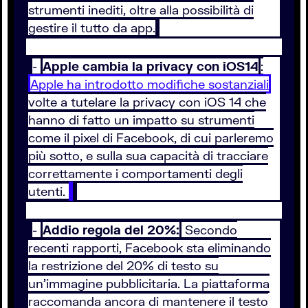
strumenti inediti, oltre alla possibilità di
gestire il tutto da app.
-
Apple cambia la privacy con iOS14
:
Apple ha introdotto modifiche sostanziali
volte a tutelare la privacy con iOS 14 che
hanno di fatto un impatto su strumenti
come il pixel di Facebook, di cui parleremo
più sotto, e sulla sua capacità di tracciare
correttamente i comportamenti degli
utenti.
-
Addio regola del 20%:
Secondo
recenti rapporti, Facebook sta eliminando
la restrizione del 20% di testo su
un'immagine pubblicitaria. La piattaforma
raccomanda ancora di mantenere il testo