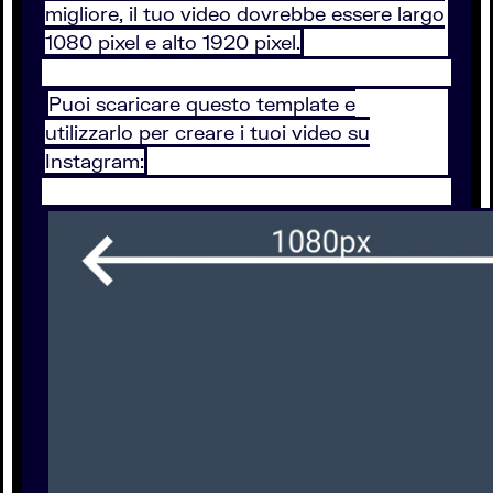
migliore, il tuo video dovrebbe essere largo
1080 pixel e alto 1920 pixel.
Puoi scaricare questo template e
utilizzarlo per creare i tuoi video su
Instagram: