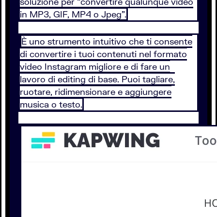
soluzione per “convertire qualunque video
in MP3, GIF, MP4 o Jpeg”.
È uno strumento intuitivo che ti consente
di convertire i tuoi contenuti nel formato
video Instagram migliore e di fare un
lavoro di editing di base. Puoi tagliare,
ruotare, ridimensionare e aggiungere
musica o testo.