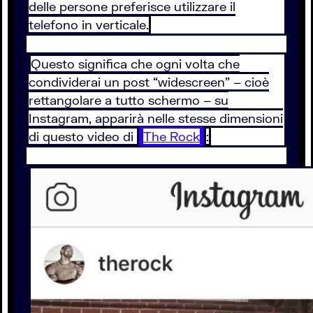
delle persone preferisce utilizzare il
telefono in verticale.
Questo significa che ogni volta che
condividerai un post “widescreen” – cioè
rettangolare a tutto schermo – su
Instagram, apparirà nelle stesse dimensioni
di questo video di
The Rock
: