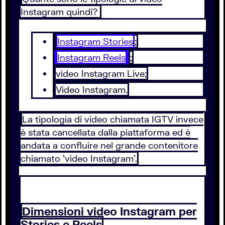
Instagram quindi?
Instagram Stories
;
Instagram Reels
;
video Instagram Live;
Video Instagram.
La tipologia di video chiamata IGTV invece
è stata cancellata dalla piattaforma ed è
andata a confluire nel grande contenitore
chiamato 'video Instagram'.
Dimensioni video Instagram per
Stories e Reels