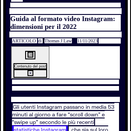
Guida al formato video Instagram:
dimensioni per il 2022
ARTICOLO
di
Thomas J Law
11/11/2023
Contenuto del post
Gli utenti Instagram passano in media 53
minuti al giorno a fare “scroll down” e
“swipe up” secondo le più recenti
statistiche Instagram
, che sia sul loro