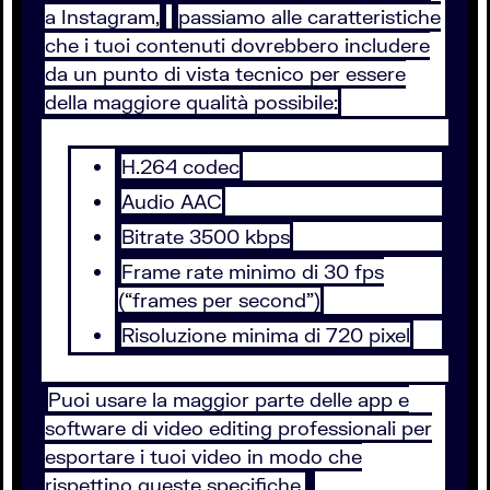
a Instagram,
passiamo alle caratteristiche
che i tuoi contenuti dovrebbero includere
da un punto di vista tecnico per essere
della maggiore qualità possibile:
H.264 codec
Audio AAC
Bitrate 3500 kbps
Frame rate minimo di 30 fps
(“frames per second”)
Risoluzione minima di 720 pixel
Puoi usare la maggior parte delle app e
software di video editing professionali per
esportare i tuoi video in modo che
rispettino queste specifiche.