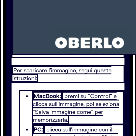
Per scaricare l’immagine, segui queste
istruzioni:
MacBook:
premi su “Control” e
clicca sull’immagine, poi seleziona
“Salva immagine come” per
memorizzarla.
PC:
clicca sull’immagine con il