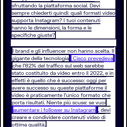
sfruttando la piattaforma social. Devi
sempre chiederti quindi: quali formati video
supporta Instagram? I tuoi contenuti
hanno le dimensioni, la forma e le
specifiche giuste?
I brand e gli influencer non hanno scelta. Il
gigante della tecnologia
Cisco prevedeva
che l’82% del traffico sul web sarebbe
stato costituito da video entro il 2022, e in
effetti è quello che è successo: oggi per
avere successo su queste piattaforme il
video è praticamente l’unico formato che
porta risultati. Niente più scuse: se vuoi
aumentare i follower su Instagram
, devi
creare e condividere contenuti video di
ottima qualità.