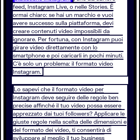
feed, Instagram Live, o nelle Stories. È
ormai chiaro: se hai un marchio e vuoi
avere successo sulla piattaforma, devi
creare contenuti video impossibili da
ignorare. Per fortuna, con Instagram puoi
girare video direttamente con lo
smartphone e poi caricarli in pochi minuti.
C’è solo un problema: il formato video
Instagram.
Lo sapevi che il formato video per
Instagram deve seguire delle regole ben
precise affinché il tuo video possa essere
apprezzato dai tuoi followers? Applicare le
giuste regole nella scelta delle dimensioni e
del formato dei video, ti consentirà di
sviluppare al meglio il tuo business