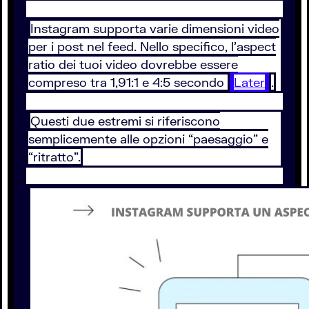
Instagram supporta varie dimensioni video
per i post nel feed. Nello specifico, l’aspect
ratio dei tuoi video dovrebbe essere
compreso tra 1,91:1 e 4:5 secondo
Later
.
Questi due estremi si riferiscono
semplicemente alle opzioni “paesaggio” e
“ritratto”.