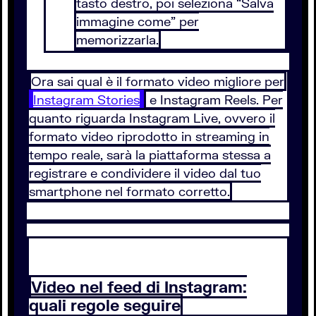
tasto destro, poi seleziona “Salva
immagine come” per
memorizzarla.
Ora sai qual è il formato video migliore per
Instagram Stories
e Instagram Reels. Per
quanto riguarda Instagram Live, ovvero il
formato video riprodotto in streaming in
tempo reale, sarà la piattaforma stessa a
registrare e condividere il video dal tuo
smartphone nel formato corretto.
Video nel feed di Instagram:
quali regole seguire