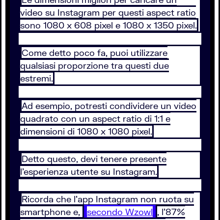
video su Instagram per questi aspect ratio
sono 1080 x 608 pixel e 1080 x 1350 pixel.
Come detto poco fa, puoi utilizzare
qualsiasi proporzione tra questi due
estremi.
Ad esempio, potresti condividere un video
quadrato con un aspect ratio di 1:1 e
dimensioni di 1080 x 1080 pixel.
Detto questo, devi tenere presente
l’esperienza utente su Instagram.
Ricorda che l’app Instagram non ruota su
smartphone e,
secondo Wzowl
, l’87%