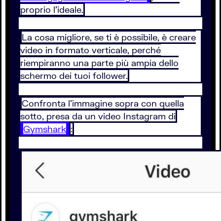
proprio l’ideale.
La cosa migliore, se ti è possibile, è creare
video in formato verticale, perché
riempiranno una parte più ampia dello
schermo dei tuoi follower.
Confronta l’immagine sopra con quella
sotto, presa da un video Instagram di
Gymshark
: