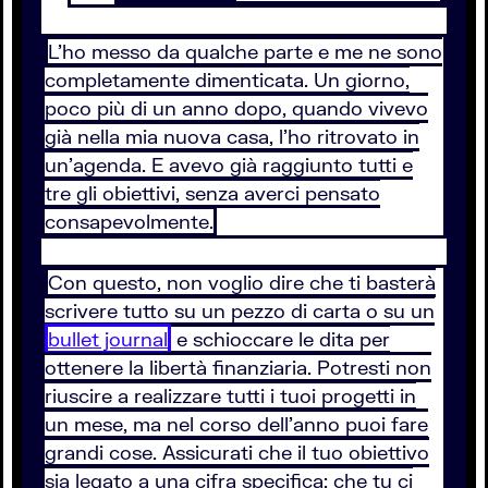
L'ho messo da qualche parte e me ne sono
completamente dimenticata. Un giorno,
poco più di un anno dopo, quando vivevo
già nella mia nuova casa, l'ho ritrovato in
un'agenda. E avevo già raggiunto tutti e
tre gli obiettivi, senza averci pensato
consapevolmente.
Con questo, non voglio dire che ti basterà
scrivere tutto su un pezzo di carta o su un
bullet journal
e schioccare le dita per
ottenere la libertà finanziaria. Potresti non
riuscire a realizzare tutti i tuoi progetti in
un mese, ma nel corso dell'anno puoi fare
grandi cose. Assicurati che il tuo obiettivo
sia legato a una cifra specifica: che tu ci