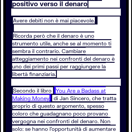
positivo verso il denaro
Avere debiti non è mai piacevole.
Ricorda però che il denaro è uno
strumento utile, anche se al momento ti
sembra il contrario. Cambiare
atteggiamento nei confronti del denaro è
uno dei primi passi per raggiungere la
libertà finanziaria.
Secondo il libro
You Are a Badass at
Making Money
di Jan Sincero, che tratta
proprio di questo argomento, spesso
coloro che guadagnano poco provano
vergogna nei confronti del denaro. Non
solo: se hanno l’opportunità di aumentare