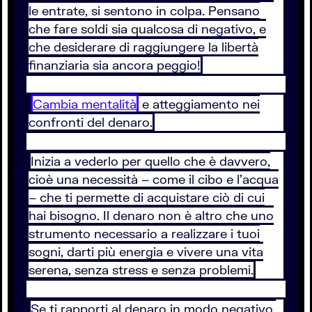
le entrate, si sentono in colpa. Pensano
che fare soldi sia qualcosa di negativo, e
che desiderare di raggiungere la libertà
finanziaria sia ancora peggio!
Cambia mentalità
e atteggiamento nei
confronti del denaro.
Inizia a vederlo per quello che è davvero,
cioè una necessità – come il cibo e l’acqua
– che ti permette di acquistare ciò di cui
hai bisogno. Il denaro non è altro che uno
strumento necessario a realizzare i tuoi
sogni, darti più energia e vivere una vita
serena, senza stress e senza problemi.
Se ti rapporti al denaro in modo negativo,