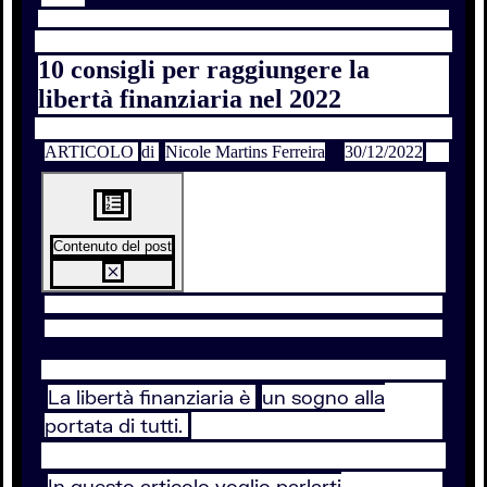
10 consigli per raggiungere la
libertà finanziaria nel 2022
ARTICOLO
di
Nicole Martins Ferreira
30/12/2022
Contenuto del post
La libertà finanziaria è
un sogno alla
portata di tutti.
In questo articolo voglio parlarti