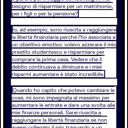
bisogno di risparmiare per un matrimonio,
per i figli o per la pensione?
Io, ad esempio, sono riuscita a raggiungere
la libertà finanziaria perché l'ho associata a
un obiettivo emotivo: volevo azzerare il mio
prestito studentesco e risparmiare per
comprare la prima casa. Vedere che il
debito continuava a diminuire e i miei
risparmi aumentare è stato incredibile.
Quando ho capito che potevo cambiare le
cose, mi sono impegnata al massimo per
aumentare le entrate e dare una svolta alle
mie finanze personali. Sarei riuscita a
raggiungere la libertà finanziaria se non
avessi collegato il mio traguardo a un