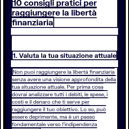
10 consigli pratici per
raggiungere la libertà
finanziaria
1. Valuta la tua situazione attuale
Non puoi raggiungere la libertà finanziaria
senza avere una visione approfondita della
tua situazione attuale. Per prima cosa
dovrai analizzare tutti i debiti, le spese, i
costi e il denaro che ti serve per
raggiungere il tuo obiettivo. Lo so, può
essere deprimente, ma è un passo
fondamentale verso l’indipendenza