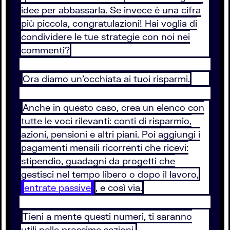
idee per abbassarla. Se invece è una cifra
più piccola, congratulazioni! Hai voglia di
condividere le tue strategie con noi nei
commenti?
Ora diamo un'occhiata ai tuoi risparmi.
Anche in questo caso, crea un elenco con
tutte le voci rilevanti: conti di risparmio,
azioni, pensioni e altri piani. Poi aggiungi i
pagamenti mensili ricorrenti che ricevi:
stipendio, guadagni da progetti che
gestisci nel tempo libero o dopo il lavoro,
entrate passive
, e così via.
Tieni a mente questi numeri, ti saranno
utili nelle prossime sezioni.