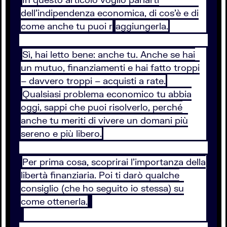
dell’indipendenza economica, di cos’è e di
come anche tu puoi r
aggiungerla.
Sì, hai letto bene: anche tu. Anche se hai
un mutuo, finanziamenti e hai fatto troppi
– davvero troppi – acquisti a rate.
Qualsiasi problema economico tu abbia
oggi, sappi che puoi risolverlo, perché
anche tu meriti di vivere un domani più
sereno e più libero.
Per prima cosa, scoprirai l'importanza della
libertà finanziaria. Poi ti darò qualche
consiglio (che ho seguito io stessa) su
come ottenerla.