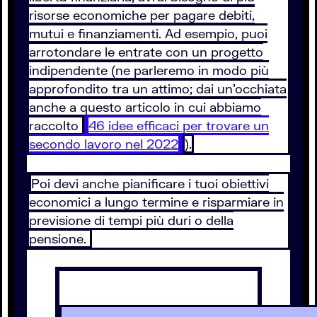
risorse economiche per pagare debiti,
mutui e finanziamenti. Ad esempio, puoi
arrotondare le entrate con un progetto
indipendente (ne parleremo in modo più
approfondito tra un attimo; dai un’occhiata
anche a questo articolo in cui abbiamo
raccolto
46 idee efficaci per trovare un
secondo lavoro nel 2022
).
Poi devi anche pianificare i tuoi obiettivi
economici a lungo termine e risparmiare in
previsione di tempi più duri o della
pensione.