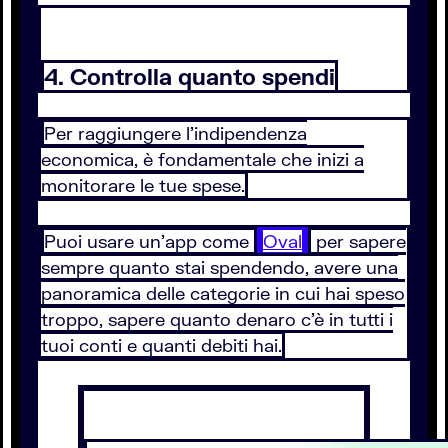
4. Controlla quanto spendi
Per raggiungere l’indipendenza
economica, è fondamentale che inizi a
monitorare le tue spese.
Puoi usare un’app come
Oval
per sapere
sempre quanto stai spendendo, avere una
panoramica delle categorie in cui hai speso
troppo, sapere quanto denaro c'è in tutti i
tuoi conti e quanti debiti hai.