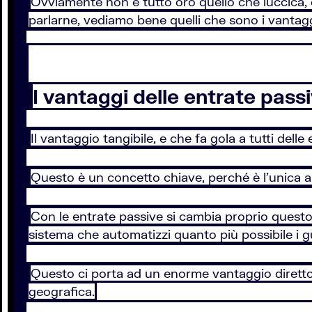
Ovviamente non è tutto oro quello che luccica, c
parlarne, vediamo bene quelli che sono i vantagg
I vantaggi delle entrate pass
Il vantaggio tangibile, e che fa gola a tutti dell
Questo è un concetto chiave, perché è l’unica a
Con le entrate passive si cambia proprio quest
sistema che automatizzi quanto più possibile i g
Questo ci porta ad un enorme vantaggio diretto 
geografica.