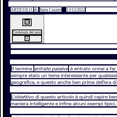
ARTICOLO
di
Ilaria Cazziol
13/12/2022
Contenuto del post
Il termine
entrate passive
è entrato ormai a far
sempre stato un tema interessante per qualsiasi p
geografica, e questo anche ben prima dell’era di i
L’obiettivo di questo articolo è quindi capire b
maniera intelligente e infine alcuni esempi tipici,