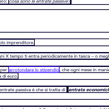
vero:
cosa sono le entrate passive?
olo imprenditore.
 X tempo ti entra periodicamente in tasca – o megli
 per
arrotondare lo stipendio
, che ogni mese in mani
 di euro.
ntrate passiva è che si tratta di
entrate economiche