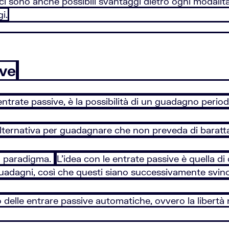
i sono anche possibili svantaggi dietro ogni modalità
i.
ive
e entrate passive, è la possibilità di un guadagno peri
lternativa per guadagnare che non preveda di barattar
o paradigma.
L’idea con le entrate passive è quella di 
uadagni, così che questi siano successivamente svinc
delle entrare passive automatiche, ovvero la libertà