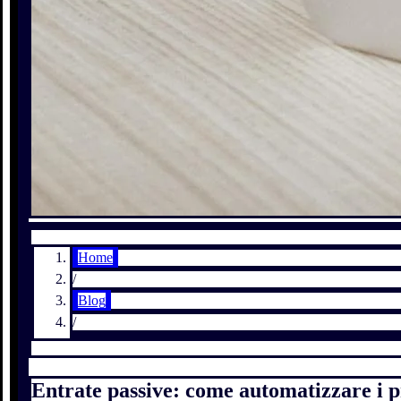
Home
/
Blog
/
Entrate passive: come automatizzare i 