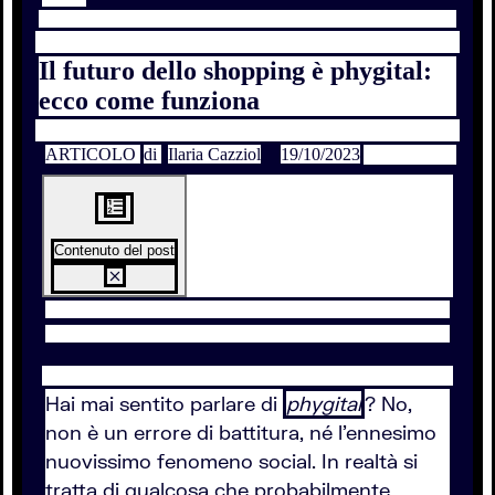
Il futuro dello shopping è phygital:
ecco come funziona
ARTICOLO
di
Ilaria Cazziol
19/10/2023
Contenuto del post
Hai mai sentito parlare di
phygital
? No,
non è un errore di battitura, né l'ennesimo
nuovissimo fenomeno social. In realtà si
tratta di qualcosa che probabilmente