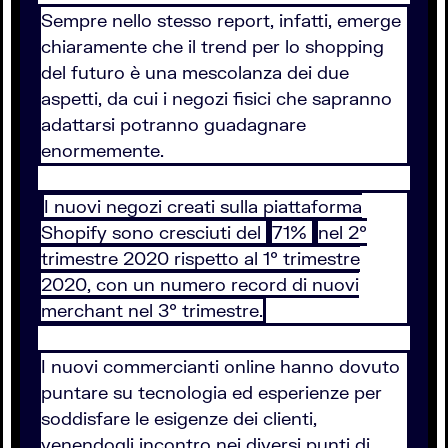
Sempre nello stesso report, infatti, emerge
chiaramente che il trend per lo shopping
del futuro è una mescolanza dei due
aspetti, da cui i negozi fisici che sapranno
adattarsi potranno guadagnare
enormemente.
I nuovi negozi creati sulla piattaforma
Shopify sono cresciuti del
71%
nel 2°
trimestre 2020 rispetto al 1° trimestre
2020, con un numero record di nuovi
merchant nel 3° trimestre.
I nuovi commercianti online hanno dovuto
puntare su tecnologia ed esperienze per
soddisfare le esigenze dei clienti,
venendogli incontro nei diversi punti di