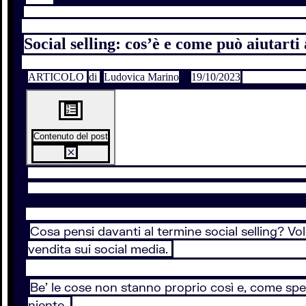
Social selling: cos’è e come può aiutart
ARTICOLO
di
Ludovica Marino
19/10/2023
Contenuto del post
Cosa pensi davanti al termine social selling? Vo
vendita sui social media.
Be' le cose non stanno proprio così e, come sp
niente.