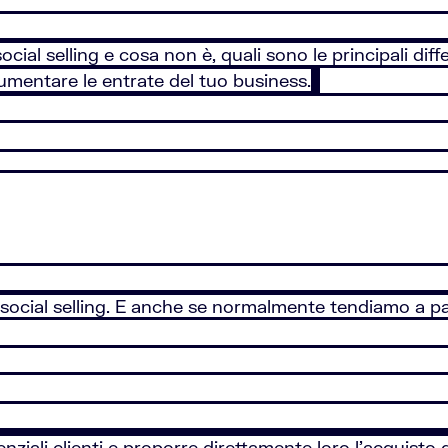
cial selling e cosa non è, quali sono le principali diff
aumentare le entrate del tuo business.
social selling. E anche se normalmente tendiamo a par
tenziali clienti e proporre direttamente loro l’acquisto 