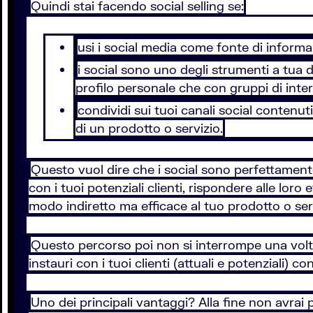
Quindi stai facendo social selling se:
usi i social media come fonte di informaz
i social sono uno degli strumenti a tua di
profilo personale che con gruppi di inte
condividi sui tuoi canali social contenut
di un prodotto o servizio.
Questo vuol dire che i social sono perfettamente
con i tuoi potenziali clienti, rispondere alle loro
modo indiretto ma efficace al tuo prodotto o ser
Questo percorso poi non si interrompe una volta 
instauri con i tuoi clienti (attuali e potenziali) 
Uno dei principali vantaggi? Alla fine non avrai 