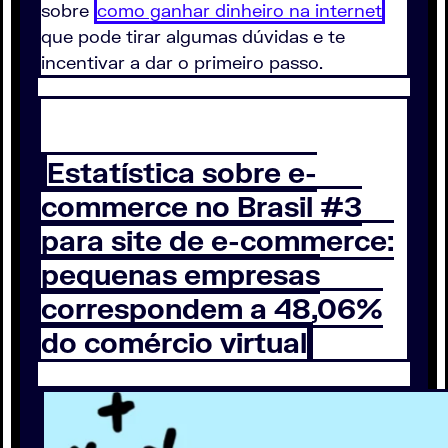
sobre
como ganhar dinheiro na internet
que pode tirar algumas dúvidas e te
incentivar a dar o primeiro passo.
Estatística sobre e-
commerce no Brasil #3
para site de e-commerce:
pequenas empresas
correspondem a 48,06%
do comércio virtual