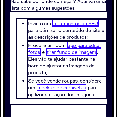
Não sabe por onde começar? Aqui vai uma
lista com algumas sugestões:
Invista em
ferramentas de SEO
para otimizar o conteúdo do site e
as descrições de produtos;
Procure um bom
app para editar
fotos
e
tirar fundo de imagem
.
Eles vão te ajudar bastante na
hora de ajustar as imagens de
produto;
Se você vende roupas, considere
um
mockup de camisetas
para
agilizar a criação das imagens.